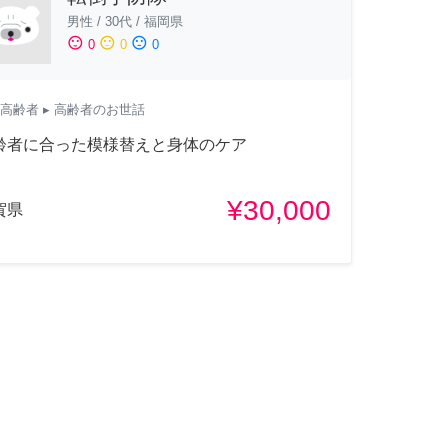
男性
/
30代
/
福岡県
sentiment_satisfied
sentiment_neutral
sentiment_dissatisfied
0
0
0
高齢者
▸ 高齢者のお世話
齢者に合った模様替えと身体のケア
¥30,000
賀県