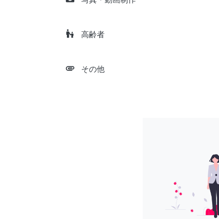
escalator_warning
高齢者
attachment
その他