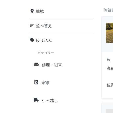
佐賀
place
地域
sort
並べ替え
local_offer
絞り込み
カテゴリー
escalator_warning
weekend
修理・組立
高
local_laundry_service
家事
佐
local_shipping
引っ越し