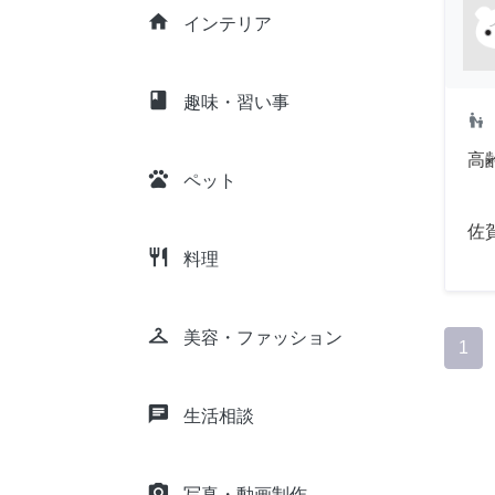
home
インテリア
class
趣味・習い事
escalator_warning
高
pets
ペット
佐
restaurant
料理
checkroom
美容・ファッション
1
chat
生活相談
camera_alt
写真・動画制作