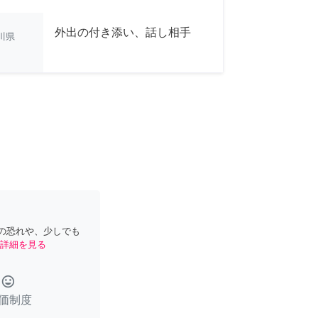
外出の付き添い、話し相手
川県
の恐れや、少しでも
詳細を見る
tag_faces
価制度