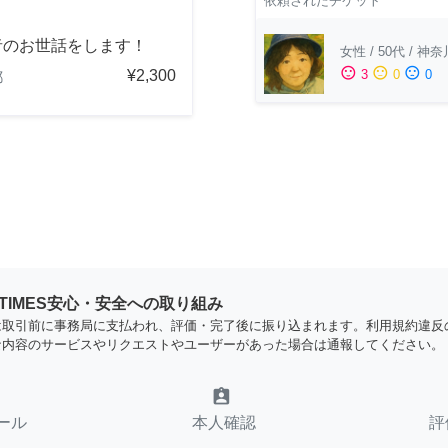
依頼されたチケット
者のお世話をします！
女性
/
50代
/
神奈
sentiment_satisfied
sentiment_neutral
sentiment_dissatisfied
¥2,300
3
0
0
都
YTIMES安心・安全への取り組み
は取引前に事務局に支払われ、評価・完了後に振り込まれます。利用規約違反
な内容のサービスやリクエストやユーザーがあった場合は通報してください。
assignment_ind
ール
本人確認
評