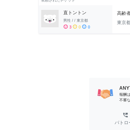
依頼されたチケット
直トントン
高齢
男性
/
/
東京都
東京
sentiment_satisfied
sentiment_neutral
sentiment_dissatisfied
3
0
0
AN
報酬
不審
perm_phone_msg
パトロ