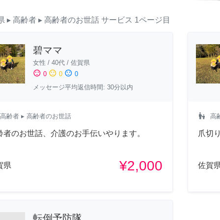
県
▸ 高齢者
▸ 高齢者のお世話
サービス
1ページ目
碧ママ
女性
/
40代
/
佐賀県
sentiment_satisfied
sentiment_neutral
sentiment_dissatisfied
0
0
0
メッセージ平均返信時間: 30分以内
escalator_warning
高齢者
▸ 高齢者のお世話
高
齢者のお世話、介護のお手伝いやります。
爪切
¥2,000
賀県
佐賀
転倒予防隊