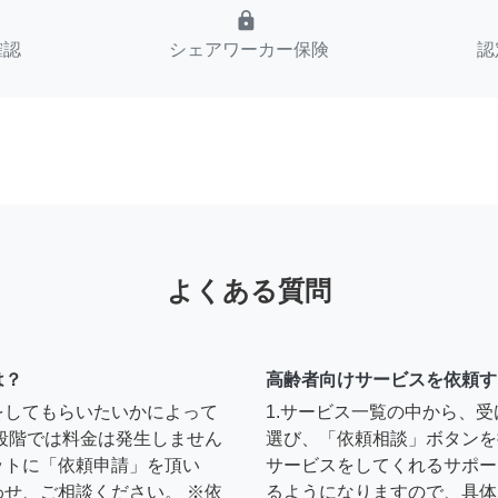
lock
確認
シェアワーカー保険
認
よくある質問
は？
高齢者向けサービスを依頼す
をしてもらいたいかによって
1.サービス一覧の中から、
段階では料金は発生しません
選び、「依頼相談」ボタンを
ットに「依頼申請」を頂い
サービスをしてくれるサポー
せ、ご相談ください。 ※依
るようになりますので、具体