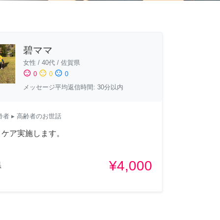
碧ママ
女性
/
40代
/
佐賀県
sentiment_satisfied
sentiment_neutral
sentiment_dissatisfied
0
0
0
メッセージ平均返信時間: 30分以内
齢者
▸ 高齢者のお世話
りケア実施します。
¥4,000
県