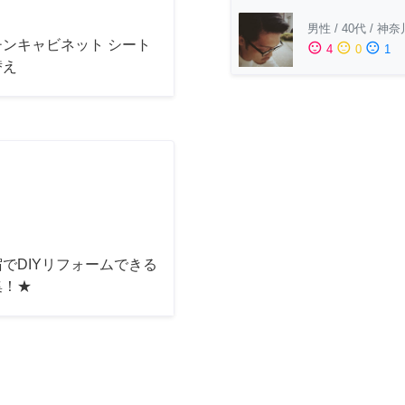
男性
/
40代
/
神奈
チンキャビネット シート
sentiment_satisfied
sentiment_neutral
sentiment_dissatisfied
4
0
1
替え
でDIYリフォームできる
集！★