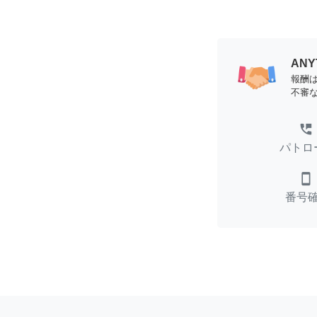
AN
報酬
不審
perm_phone_msg
パトロ
smartphone
番号