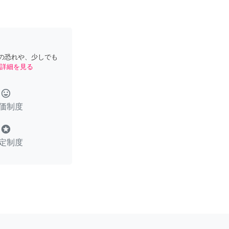
の恐れや、少しでも
詳細を見る
tag_faces
価制度
stars
定制度