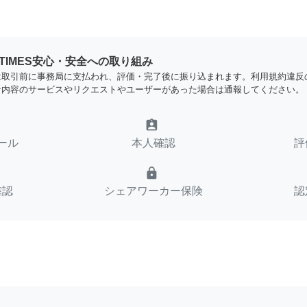
YTIMES安心・安全への取り組み
は取引前に事務局に支払われ、評価・完了後に振り込まれます。利用規約違反
な内容のサービスやリクエストやユーザーがあった場合は通報してください。
assignment_ind
ール
本人確認
評
lock
確認
シェアワーカー保険
認