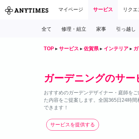
マイページ
サービス
リクエ
全て
修理・組立
家事
引っ越し
TOP
▸
サービス
▸
佐賀県
▸
インテリア
▸
ガ
ガーデニングのサー
おすすめのガーデンデザイナー・庭師をご
た内容をご提案します。全国365日24時
できます！
サービスを提供する