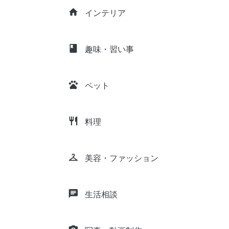
home
インテリア
class
趣味・習い事
pets
ペット
restaurant
料理
checkroom
美容・ファッション
chat
生活相談