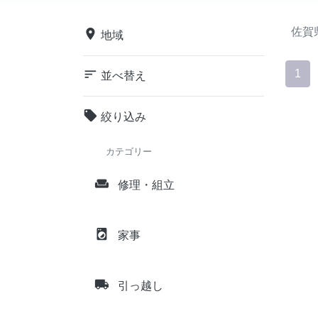
佐賀
place
地域
sort
1
並べ替え
local_offer
絞り込み
カテゴリー
weekend
修理・組立
local_laundry_service
家事
local_shipping
引っ越し