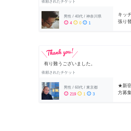
依頼されたチケット
キッ
男性
/
40代
/
神奈川県
張り
sentiment_satisfied
sentiment_neutral
sentiment_dissatisfied
4
0
1
有り難うございました。
依頼されたチケット
★新宿
男性
/
60代
/
東京都
方募
sentiment_satisfied
sentiment_neutral
sentiment_dissatisfied
219
1
3