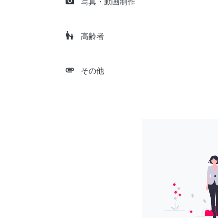
camera_alt
写真・動画制作
escalator_warning
高齢者
attachment
その他