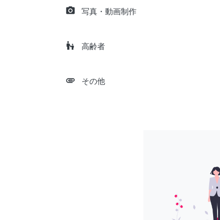
camera_alt
写真・動画制作
escalator_warning
高齢者
attachment
その他