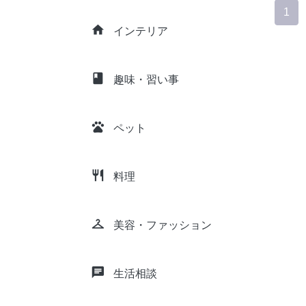
1
home
インテリア
class
趣味・習い事
pets
ペット
restaurant
料理
checkroom
美容・ファッション
chat
生活相談