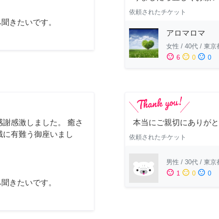
依頼されたチケット
み聞きたいです。
アロマロマ
女性
/
40代
/
東京
sentiment_satisfied
sentiment_neutral
sentiment_dissatisfied
6
0
0
謝感激しました。 癒さ
本当にご親切にありがと
誠に有難う御座いまし
依頼されたチケット
男性
/
30代
/
東京
sentiment_satisfied
sentiment_neutral
sentiment_dissatisfied
1
0
0
み聞きたいです。