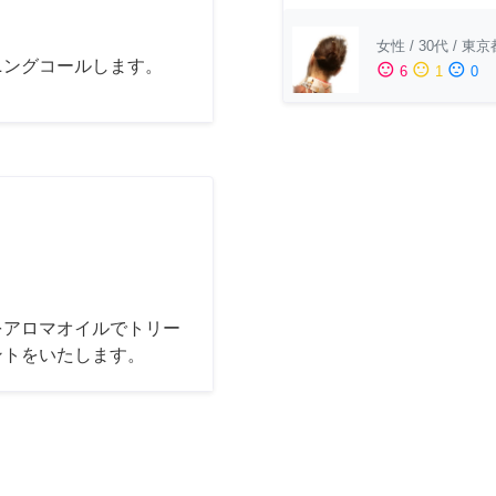
女性
/
30代
/
東京
ニングコールします。
sentiment_satisfied
sentiment_neutral
sentiment_dissatisfied
6
1
0
をアロマオイルでトリー
ントをいたします。