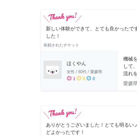
新しい体験ができて、とても良かったです
した！
依頼されたチケット
機械
ほくやん
して
女性
/
60代
/
愛媛県
流れ
sentiment_satisfied
sentiment_neutral
sentiment_dissatisfied
1
0
0
愛媛
ありがとうございました！とても明るい
どよかったです！