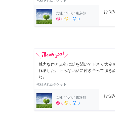
依頼されたチケット
お悩
女性
/
40代
/
東京都
sentiment_satisfied
sentiment_neutral
sentiment_dissatisfied
6
0
0
魅力な声と真剣に話を聞いて下さり大変感
れました。下らない話に付き合って頂き
た。
依頼されたチケット
お悩
女性
/
40代
/
東京都
sentiment_satisfied
sentiment_neutral
sentiment_dissatisfied
6
0
0