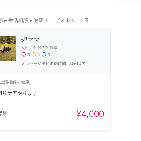
県
▸ 生活相談
▸ 健康
サービス
1ページ目
碧ママ
女性
/
40代
/
佐賀県
sentiment_satisfied
sentiment_neutral
sentiment_dissatisfied
0
0
0
メッセージ平均返信時間: 30分以内
生活相談
▸ 健康
切りケアやります。
¥4,000
賀県