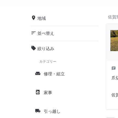
佐賀
place
地域
sort
並べ替え
local_offer
絞り込み
カテゴリー
chat
weekend
修理・組立
爪
local_laundry_service
家事
佐
local_shipping
引っ越し