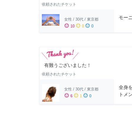
依頼されたチケット
モー
女性
/
30代
/
東京都
sentiment_satisfied
sentiment_neutral
sentiment_dissatisfied
10
0
0
有難うございました！
依頼されたチケット
全身
女性
/
30代
/
東京都
トメ
sentiment_satisfied
sentiment_neutral
sentiment_dissatisfied
6
1
0