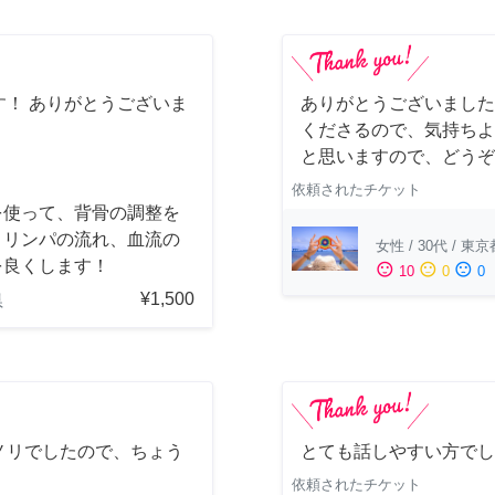
！ ありがとうございま
ありがとうございました
くださるので、気持ちよ
と思いますので、どうぞ
依頼されたチケット
を使って、背骨の調整を
、リンパの流れ、血流の
女性
/
30代
/
東京
を良くします！
sentiment_satisfied
sentiment_neutral
sentiment_dissatisfied
10
0
0
¥1,500
県
ノリでしたので、ちょう
とても話しやすい方でし
依頼されたチケット