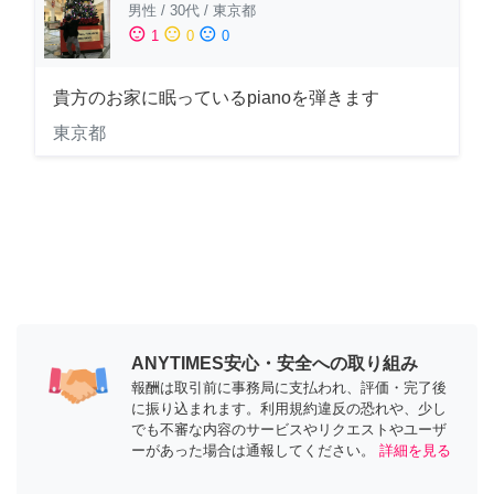
男性
/
30代
/
東京都
sentiment_satisfied
sentiment_neutral
sentiment_dissatisfied
1
0
0
貴方のお家に眠っているpianoを弾きます
東京都
ANYTIMES安心・安全への取り組み
報酬は取引前に事務局に支払われ、評価・完了後
に振り込まれます。利用規約違反の恐れや、少し
でも不審な内容のサービスやリクエストやユーザ
ーがあった場合は通報してください。
詳細を見る