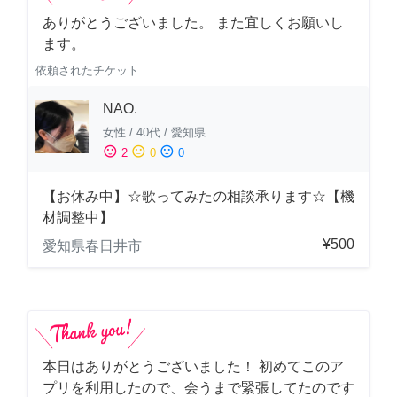
ありがとうございました。 また宜しくお願いし
ます。
依頼されたチケット
NAO.
女性
/
40代
/
愛知県
sentiment_satisfied
sentiment_neutral
sentiment_dissatisfied
2
0
0
【お休み中】☆歌ってみたの相談承ります☆【機
材調整中】
¥500
愛知県春日井市
本日はありがとうございました！ 初めてこのア
プリを利用したので、会うまで緊張してたのです