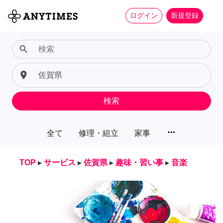
ログイン
新規登録
search
place
検索
more_horiz
全て
修理・組立
家事
TOP
▸
サービス
▸
佐賀県
▸
趣味・習い事
▸
音楽