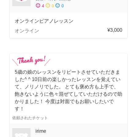
sentiment_satisfied
sentiment_neutral
sentiment_dissatisfied
4
0
0
オンラインピアノレッスン
¥3,000
オンライン
5歳の娘のレッスンをリピートさせていただきま
した^ ^ 10日前の楽しかったレッスンを覚えてい
て、ノリノリでした。 とても褒め方も上手で、
飽きないように色々混ぜてしていただけるので助
かりました！ 今度は対面でもお願いしたいで
す！
依頼されたチケット
irime