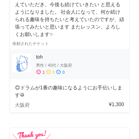
えていただき、今後も続けていきたい と思える
ようになりました。 社会人になって、何か続け
られる趣味を持ちたいと考えていたのですが、頑
張ってみたいと思います またレッスン、よろし
くお願いします✨
依頼されたチケット
toh
男性
/
40代
/
大阪府
sentiment_satisfied
sentiment_neutral
sentiment_dissatisfied
1
0
0
😊ドラムが1番の趣味になるようにお手伝いしま
す🥁
¥1,300
大阪府