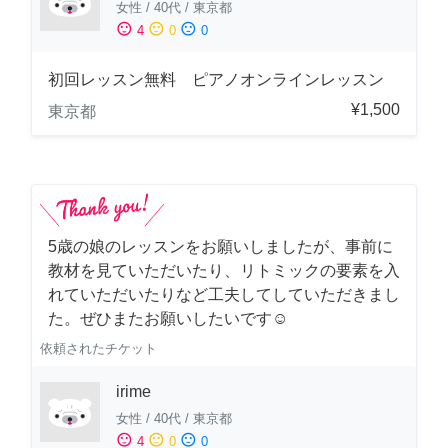
女性
/
40代
/
東京都
sentiment_satisfied
sentiment_neutral
sentiment_dissatisfied
4
0
0
初回レッスン無料 ピアノオンラインレッスン
¥1,500
東京都
5歳の娘のレッスンをお願いしましたが、事前に
教材を見ていただいたり、リトミックの要素を入
れていただいたりなど工夫してしていただきまし
た。ぜひまたお願いしたいです☺️
依頼されたチケット
irime
女性
/
40代
/
東京都
sentiment_satisfied
sentiment_neutral
sentiment_dissatisfied
4
0
0