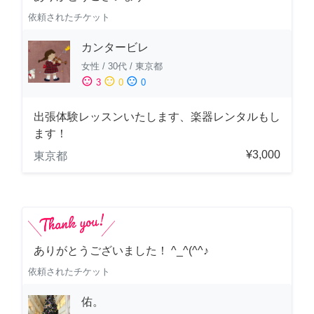
依頼されたチケット
カンタービレ
女性
/
30代
/
東京都
sentiment_satisfied
sentiment_neutral
sentiment_dissatisfied
3
0
0
出張体験レッスンいたします、楽器レンタルもし
ます！
¥3,000
東京都
ありがとうございました！ ^_^(^^♪
依頼されたチケット
佑。