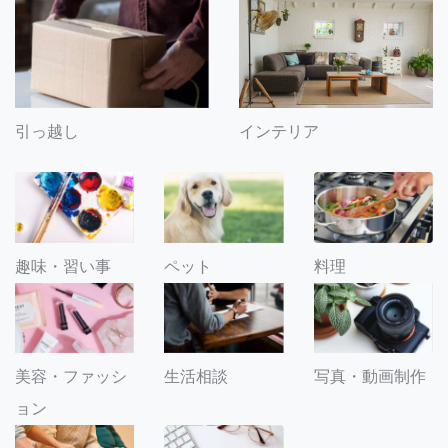
引っ越し
インテリア
趣味・習い事
ペット
料理
美容・ファッシ
生活相談
写真・動画制作
ョン