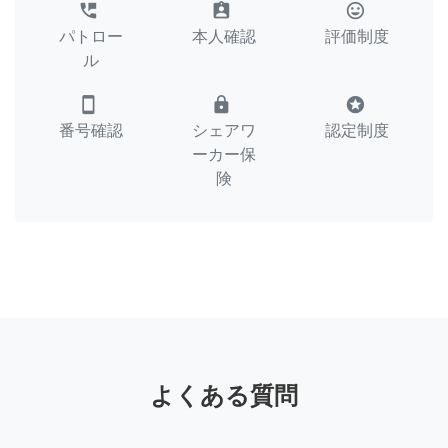
perm_phone_msg
assignment_ind
tag_faces
パトロー
本人確認
評価制度
ル
smartphone
lock
stars
番号確認
シェアワ
認定制度
ーカー保
険
よくある質問