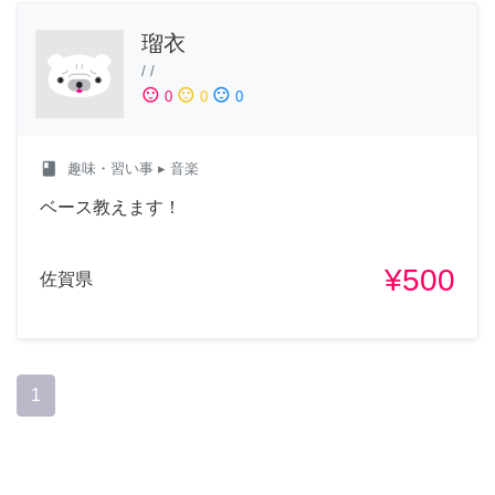
瑠衣
/
/
sentiment_satisfied
sentiment_neutral
sentiment_dissatisfied
0
0
0
class
趣味・習い事
▸ 音楽
ベース教えます！
¥500
佐賀県
1