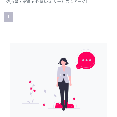
佐賀県
▸ 家事
▸ 外壁掃除
サービス
1ページ目
1