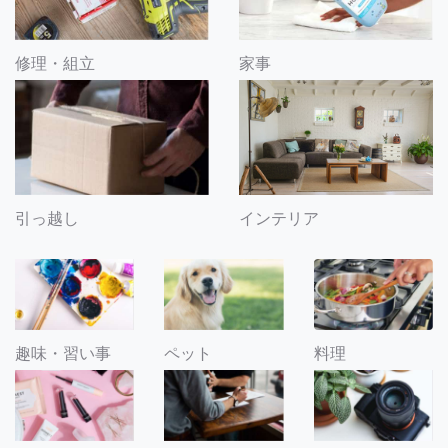
修理・組立
家事
引っ越し
インテリア
趣味・習い事
ペット
料理