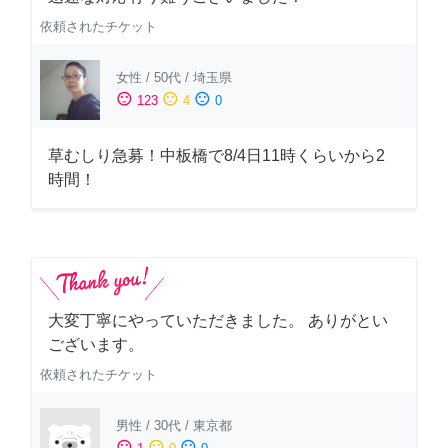
依頼されたチケット
女性
/
50代
/
埼玉県
sentiment_satisfied
sentiment_neutral
sentiment_dissatisfied
123
4
0
草むしり急募！中板橋で8/4日11時くらいから2
時間！
大変丁寧にやっていただきました。 ありがとい
ございます。
依頼されたチケット
男性
/
30代
/
東京都
sentiment_satisfied
sentiment_neutral
sentiment_dissatisfied