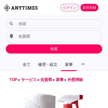
ログイン
新規登録
search
place
検索
more_horiz
全て
修理・組立
家事
TOP
▸
サービス
▸
佐賀県
▸
家事
▸
外壁掃除