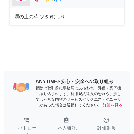
1
0
0
塀の上の草(ツタ)むしり
ANYTIMES安心・安全への取り組み
報酬は取引前に事務局に支払われ、評価・完了後
に振り込まれます。利用規約違反の恐れや、少し
でも不審な内容のサービスやリクエストやユーザ
ーがあった場合は通報してください。
詳細を見る
perm_phone_msg
assignment_ind
tag_faces
パトロー
本人確認
評価制度