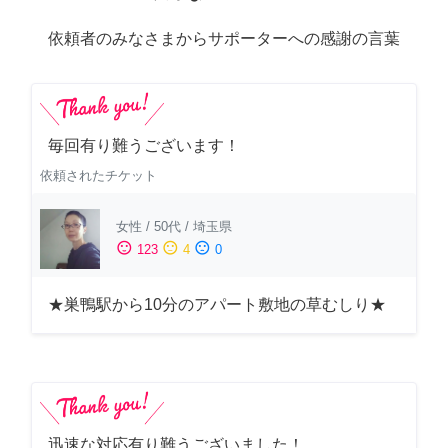
依頼者のみなさまからサポーターへの感謝の言葉
毎回有り難うございます！
依頼されたチケット
女性
/
50代
/
埼玉県
sentiment_satisfied
sentiment_neutral
sentiment_dissatisfied
123
4
0
★巣鴨駅から10分のアパート敷地の草むしり★
迅速な対応有り難うございました！