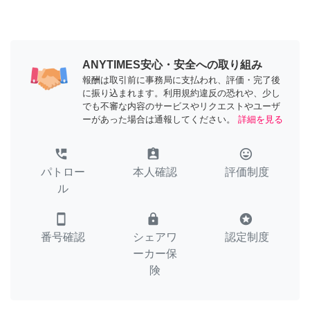
ANYTIMES安心・安全への取り組み
報酬は取引前に事務局に支払われ、評価・完了後
に振り込まれます。利用規約違反の恐れや、少し
でも不審な内容のサービスやリクエストやユーザ
ーがあった場合は通報してください。
詳細を見る
perm_phone_msg
assignment_ind
tag_faces
パトロー
本人確認
評価制度
ル
smartphone
lock
stars
番号確認
シェアワ
認定制度
ーカー保
険