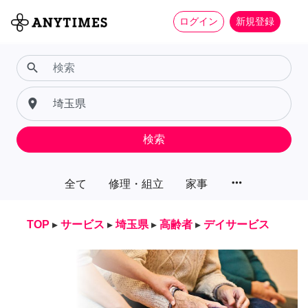
ログイン
新規登録
search
place
検索
more_horiz
全て
修理・組立
家事
TOP
▸
サービス
▸
埼玉県
▸
高齢者
▸
デイサービス