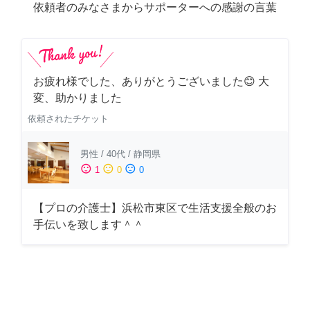
依頼者のみなさまからサポーターへの感謝の言葉
お疲れ様でした、ありがとうございました😊 大
変、助かりました
依頼されたチケット
男性
/
40代
/
静岡県
sentiment_satisfied
sentiment_neutral
sentiment_dissatisfied
1
0
0
【プロの介護士】浜松市東区で生活支援全般のお
手伝いを致します＾＾