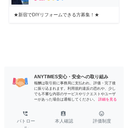
★新宿でDIYリフォームできる方募集！★
ANYTIMES安心・安全への取り組み
報酬は取引前に事務局に支払われ、評価・完了後
に振り込まれます。利用規約違反の恐れや、少し
でも不審な内容のサービスやリクエストやユーザ
ーがあった場合は通報してください。
詳細を見る
perm_phone_msg
assignment_ind
tag_faces
パトロー
本人確認
評価制度
ル