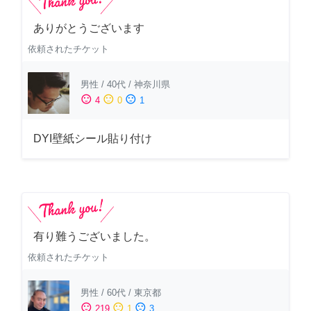
ありがとうございます
依頼されたチケット
男性
/
40代
/
神奈川県
sentiment_satisfied
sentiment_neutral
sentiment_dissatisfied
4
0
1
DYI壁紙シール貼り付け
有り難うございました。
依頼されたチケット
男性
/
60代
/
東京都
sentiment_satisfied
sentiment_neutral
sentiment_dissatisfied
219
1
3