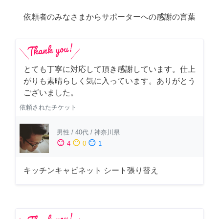
依頼者のみなさまからサポーターへの感謝の言葉
とても丁寧に対応して頂き感謝しています。仕上
がりも素晴らしく気に入っています。ありがとう
ございました。
依頼されたチケット
男性
/
40代
/
神奈川県
sentiment_satisfied
sentiment_neutral
sentiment_dissatisfied
4
0
1
キッチンキャビネット シート張り替え