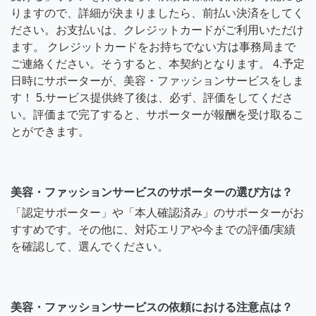
りますので、詳細が決まりましたら、前払い決済をしてく
ださい。お支払いは、クレジットカードがご利用いただけ
ます。 クレジットカードをお持ちでない方は事務局まで
ご連絡ください。そうすると、本契約となります。 4.予定
日時にサポーターが、美容・ファッションサービスをしま
す！ 5.サービス提供終了後は、必ず、評価をしてくださ
い。評価まで完了すると、サポーターが報酬を受け取るこ
とができます。
美容・ファッションサービスのサポーターの選び方は？
「認定サポーター」や「本人確認済み」のサポーターがお
すすめです。その他に、対応エリアや今までの評価/実績
を確認して、選んでください。
美容・ファッションサービスの依頼における注意点は？