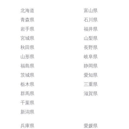
北海道
富山県
青森県
石川県
岩手県
福井県
宮城県
山梨県
秋田県
長野県
山形県
岐阜県
福島県
静岡県
茨城県
愛知県
栃木県
三重県
群馬県
滋賀県
千葉県
新潟県
兵庫県
愛媛県