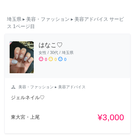
埼玉県
▸ 美容・ファッション
▸ 美容アドバイス
サービ
ス
1ページ目
はなこ♡
女性
/
30代
/
埼玉県
sentiment_satisfied
sentiment_neutral
sentiment_dissatisfied
0
0
0
checkroom
美容・ファッション
▸ 美容アドバイス
ジェルネイル♡
¥3,000
東大宮・上尾