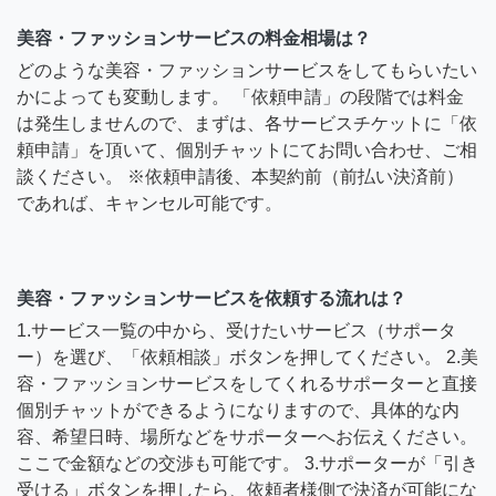
美容・ファッションサービスの料金相場は？
どのような美容・ファッションサービスをしてもらいたい
かによっても変動します。 「依頼申請」の段階では料金
は発生しませんので、まずは、各サービスチケットに「依
頼申請」を頂いて、個別チャットにてお問い合わせ、ご相
談ください。 ※依頼申請後、本契約前（前払い決済前）
であれば、キャンセル可能です。
美容・ファッションサービスを依頼する流れは？
1.サービス一覧の中から、受けたいサービス（サポータ
ー）を選び、「依頼相談」ボタンを押してください。 2.美
容・ファッションサービスをしてくれるサポーターと直接
個別チャットができるようになりますので、具体的な内
容、希望日時、場所などをサポーターへお伝えください。
ここで金額などの交渉も可能です。 3.サポーターが「引き
受ける」ボタンを押したら、依頼者様側で決済が可能にな