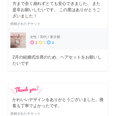
方まで全く崩れずとても安心できました。 また
是非お願いしたいです。 この度はありがとうご
ざいました！
依頼されたチケット
女性
/
30代
/
東京都
sentiment_satisfied
sentiment_neutral
sentiment_dissatisfied
2
0
0
2月の結婚式出席のため、ヘアセットをお願いし
たいです
かわいいデザインをありがとうございました。接
客も丁寧でよかったです。
依頼されたチケット