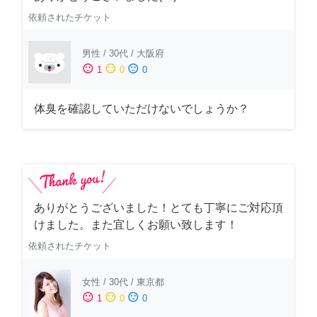
依頼されたチケット
男性
/
30代
/
大阪府
sentiment_satisfied
sentiment_neutral
sentiment_dissatisfied
1
0
0
体臭を確認していただけないでしょうか？
ありがとうございました！とても丁寧にご対応頂
けました。また宜しくお願い致します！
依頼されたチケット
女性
/
30代
/
東京都
sentiment_satisfied
sentiment_neutral
sentiment_dissatisfied
1
0
0