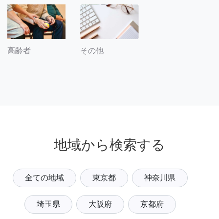
その他
高齢者
地域から検索する
全ての地域
東京都
神奈川県
埼玉県
大阪府
京都府