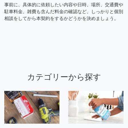
事前に、具体的に依頼したい内容や日時、場所、交通費や
駐車料金、雑費も含んだ料金の確認など、しっかりと個別
相談をしてから本契約をするかどうかを決めましょう。
カテゴリーから探す