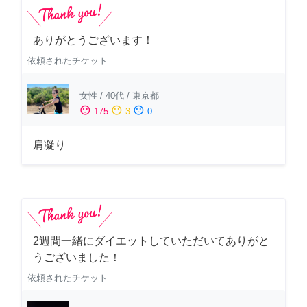
ありがとうございます！
依頼されたチケット
女性
/
40代
/
東京都
sentiment_satisfied
sentiment_neutral
sentiment_dissatisfied
175
3
0
肩凝り
2週間一緒にダイエットしていただいてありがと
うございました！
依頼されたチケット