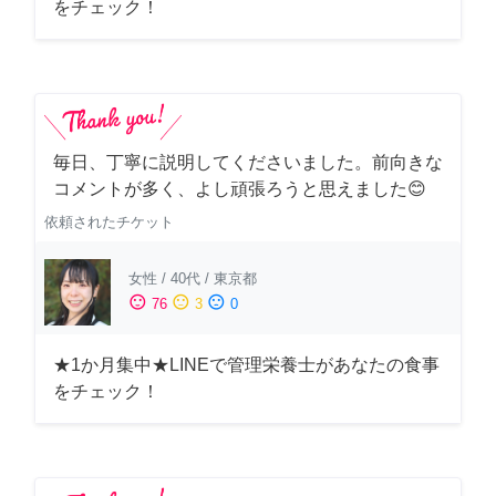
をチェック！
毎日、丁寧に説明してくださいました。前向きな
コメントが多く、よし頑張ろうと思えました😊
依頼されたチケット
女性
/
40代
/
東京都
sentiment_satisfied
sentiment_neutral
sentiment_dissatisfied
76
3
0
★1か月集中★LINEで管理栄養士があなたの食事
をチェック！