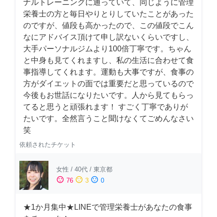
ナルトレーニングに通っていて、同じように管理
栄養士の方と毎日やりとりしていたことがあった
のですが、値段も高かったので、この値段でこん
なにアドバイス頂けて申し訳ないくらいですし、
大手パーソナルジムより100倍丁寧です。ちゃん
と中身も見てくれますし、私の生活に合わせて食
事指導してくれます。運動も大事ですが、食事の
方がダイエットの面では重要だと思っているので
今後もお世話になりたいです。人から見てもらっ
てると思うと頑張れます！ すごく丁寧でありが
たいです。全然言うこと聞けなくてごめんなさい
笑
依頼されたチケット
女性
/
40代
/
東京都
sentiment_satisfied
sentiment_neutral
sentiment_dissatisfied
76
3
0
★1か月集中★LINEで管理栄養士があなたの食事