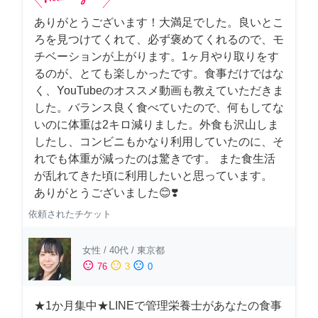
ありがとうございます！大満足でした。良いとこ
ろを見つけてくれて、必ず褒めてくれるので、モ
チベーションが上がります。1ヶ月やり取りをす
るのが、とても楽しかったです。食事だけではな
く、YouTubeのオススメ動画も教えていただきま
した。バランス良く食べていたので、何もしてな
いのに体重は2キロ減りました。外食も沢山しま
したし、コンビニもかなり利用していたのに、そ
れでも体重が減ったのは驚きです。 また食生活
が乱れてきた頃に利用したいと思っています。
ありがとうございました😊❣️
依頼されたチケット
女性
/
40代
/
東京都
sentiment_satisfied
sentiment_neutral
sentiment_dissatisfied
76
3
0
★1か月集中★LINEで管理栄養士があなたの食事