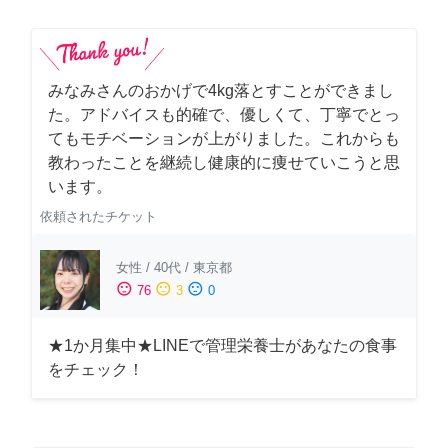
みなみさんのおかげで4kg落とすことができまし
た。アドバイスも的確で、優しくて、丁寧でとっ
てもモチベーションが上がりました。これからも
教わったことを継続し健康的に痩せていこうと思
います。
依頼されたチケット
女性
/
40代
/
東京都
sentiment_satisfied
sentiment_neutral
sentiment_dissatisfied
76
3
0
★1か月集中★LINEで管理栄養士があなたの食事
をチェック！