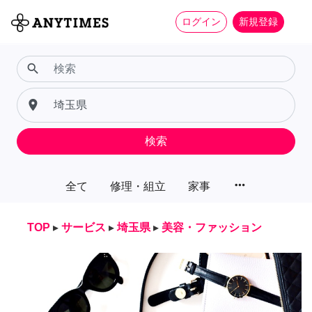
ログイン
新規登録
search
place
検索
more_horiz
全て
修理・組立
家事
TOP
▸
サービス
▸
埼玉県
▸
美容・ファッション