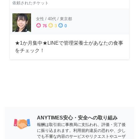
依頼されたチケット
女性
/
40代
/
東京都
sentiment_satisfied
sentiment_neutral
sentiment_dissatisfied
76
3
0
★1か月集中★LINEで管理栄養士があなたの食事
をチェック！
ANYTIMES安心・安全への取り組み
報酬は取引前に事務局に支払われ、評価・完了後
に振り込まれます。利用規約違反の恐れや、少し
でも不審な内容のサービスやリクエストやユーザ