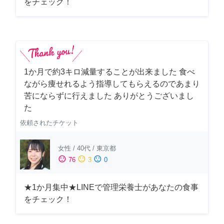
をチェック！
1か月で約3キロ減量することが出来ました 食べ
ながら痩せれるよう指導してもらえるのであまり
苦にならずに行えました ありがとうございまし
た
依頼されたチケット
女性
/
40代
/
東京都
sentiment_satisfied
sentiment_neutral
sentiment_dissatisfied
76
3
0
★1か月集中★LINEで管理栄養士があなたの食事
をチェック！