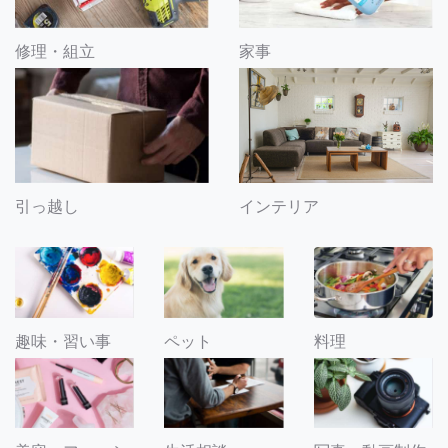
修理・組立
家事
引っ越し
インテリア
趣味・習い事
ペット
料理