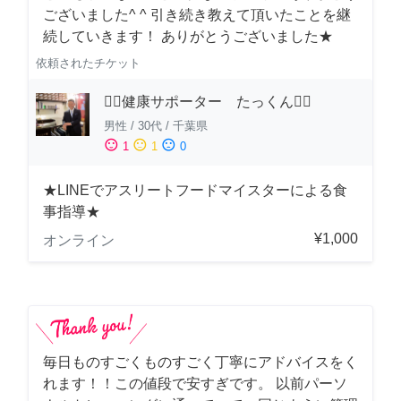
ございました^ ^ 引き続き教えて頂いたことを継
続していきます！ ありがとうございました★
依頼されたチケット
🏋️‍♂️健康サポーター たっくん🏋️‍♂️
男性
/
30代
/
千葉県
sentiment_satisfied
sentiment_neutral
sentiment_dissatisfied
1
1
0
★LINEでアスリートフードマイスターによる食
事指導★
¥1,000
オンライン
毎日ものすごくものすごく丁寧にアドバイスをく
れます！！この値段で安すぎです。 以前パーソ