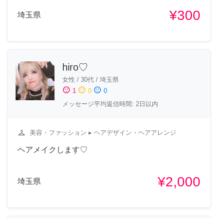
¥300
埼玉県
hiro♡
女性
/
30代
/
埼玉県
sentiment_satisfied
sentiment_neutral
sentiment_dissatisfied
1
0
0
メッセージ平均返信時間: 2日以内
checkroom
美容・ファッション
▸ ヘアデザイン・ヘアアレンジ
ヘアメイクします♡
¥2,000
埼玉県