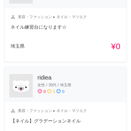
checkroom
美容・ファッション
▸ ネイル・マツエク
ネイル練習台になります☆
¥0
埼玉県
ridiea
女性
/
30代
/
埼玉県
sentiment_satisfied
sentiment_neutral
sentiment_dissatisfied
0
0
0
checkroom
美容・ファッション
▸ ネイル・マツエク
【ネイル】グラデーションネイル