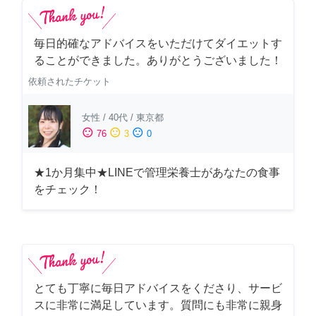
毎日的確なアドバイスをいただけてダイエットす
ることができました。ありがとうございました！
依頼されたチケット
女性
/
40代
/
東京都
sentiment_satisfied
sentiment_neutral
sentiment_dissatisfied
76
3
0
★1か月集中★LINEで管理栄養士があなたの食事
をチェック！
とても丁寧に毎日アドバイスをくださり、サービ
スに非常に満足しています。質問にも非常に親身