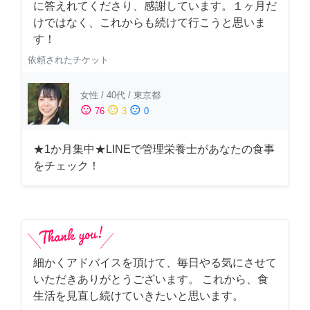
に答えれてくださり、感謝しています。１ヶ月だ
けではなく、これからも続けて行こうと思いま
す！
依頼されたチケット
女性
/
40代
/
東京都
sentiment_satisfied
sentiment_neutral
sentiment_dissatisfied
76
3
0
★1か月集中★LINEで管理栄養士があなたの食事
をチェック！
細かくアドバイスを頂けて、毎日やる気にさせて
いただきありがとうございます。 これから、食
生活を見直し続けていきたいと思います。