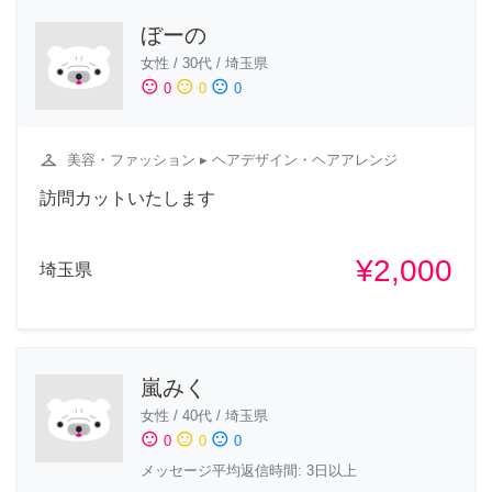
ぼーの
女性
/
30代
/
埼玉県
sentiment_satisfied
sentiment_neutral
sentiment_dissatisfied
0
0
0
checkroom
美容・ファッション
▸ ヘアデザイン・ヘアアレンジ
訪問カットいたします
¥2,000
埼玉県
嵐みく
女性
/
40代
/
埼玉県
sentiment_satisfied
sentiment_neutral
sentiment_dissatisfied
0
0
0
メッセージ平均返信時間: 3日以上