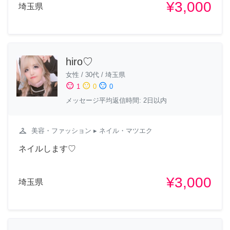
¥3,000
埼玉県
hiro♡
女性
/
30代
/
埼玉県
sentiment_satisfied
sentiment_neutral
sentiment_dissatisfied
1
0
0
メッセージ平均返信時間: 2日以内
checkroom
美容・ファッション
▸ ネイル・マツエク
ネイルします♡
¥3,000
埼玉県