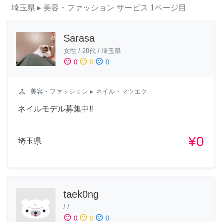
埼玉県
▸ 美容・ファッション
サービス
1ページ目
Sarasa
女性
/
20代
/
埼玉県
sentiment_satisfied
sentiment_neutral
sentiment_dissatisfied
0
0
0
checkroom
美容・ファッション
▸ ネイル・マツエク
ネイルモデル募集中‼️
¥0
埼玉県
taek0ng
/
/
sentiment_satisfied
sentiment_neutral
sentiment_dissatisfied
0
0
0