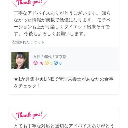
丁寧なアドバイスありがとうございます。 知ら
なかった情報が満載で勉強になります。 モチベ
ーションも上がり楽しくダイエット出来そうで
す。 今後もよろしくお願いします。
依頼されたチケット
女性
/
40代
/
東京都
sentiment_satisfied
sentiment_neutral
sentiment_dissatisfied
76
3
0
★1か月集中★LINEで管理栄養士があなたの食事
をチェック！
とても丁寧な対応と適切なアドバイスありがとう