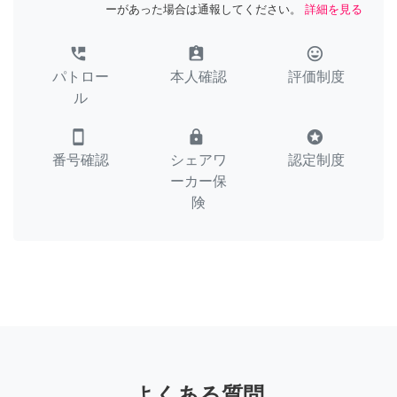
ーがあった場合は通報してください。
詳細を見る
perm_phone_msg
assignment_ind
tag_faces
パトロー
本人確認
評価制度
ル
smartphone
lock
stars
番号確認
シェアワ
認定制度
ーカー保
険
よくある質問