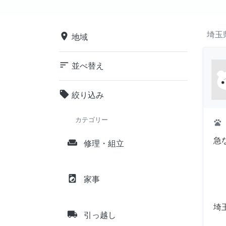
埼玉
place
地域
sort
並べ替え
local_offer
絞り込み
カテゴリー
pets
急
weekend
修理・組立
local_laundry_service
家事
埼
local_shipping
引っ越し