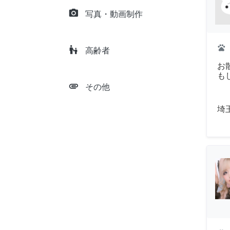
camera_alt
写真・動画制作
pets
escalator_warning
高齢者
お
も
attachment
その他
埼