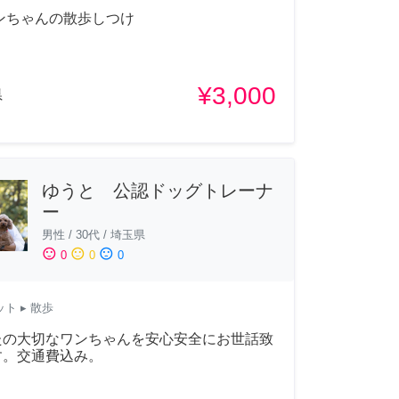
ンちゃんの散歩しつけ
¥3,000
県
ゆうと 公認ドッグトレーナ
ー
男性
/
30代
/
埼玉県
sentiment_satisfied
sentiment_neutral
sentiment_dissatisfied
0
0
0
ット
▸ 散歩
たの大切なワンちゃんを安心安全にお世話致
す。交通費込み。