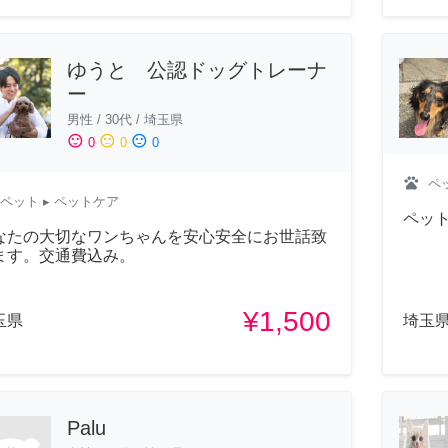
ゆうと 公認ドッグトレーナ
ー
男性
/
30代
/
埼玉県
sentiment_satisfied
sentiment_neutral
sentiment_dissatisfied
0
0
0
pets
ペ
ペット
▸ ペットケア
ペッ
なたの大切なワンちゃんを安心安全にお世話致
ます。交通費込み。
¥1,500
玉県
埼玉
Palu