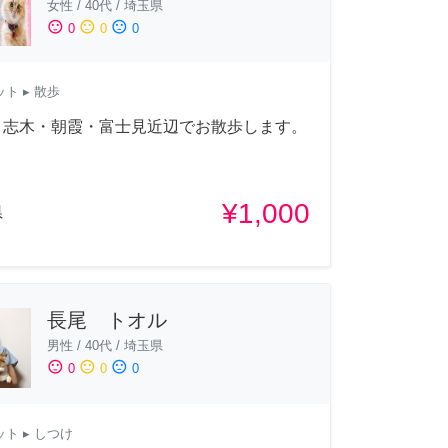
女性
/
40代
/
埼玉県
sentiment_satisfied
sentiment_neutral
sentiment_dissatisfied
0
0
0
ット
▸ 散歩
・志木・朝霞・富士見近辺でお散歩します。
¥1,000
県
長尾 トオル
男性
/
40代
/
埼玉県
sentiment_satisfied
sentiment_neutral
sentiment_dissatisfied
0
0
0
ット
▸ しつけ