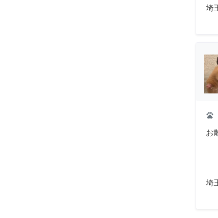
埼
pets
お散
埼