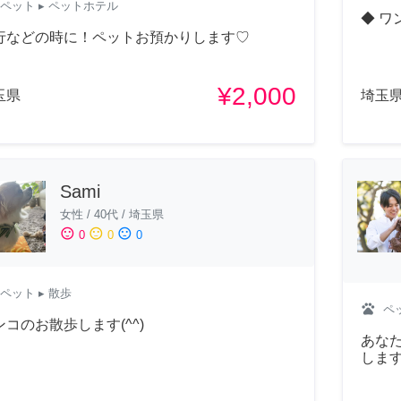
ペット
▸ ペットホテル
◆ ワ
行などの時に！ペットお預かりします♡
¥2,000
玉県
埼玉
Sami
女性
/
40代
/
埼玉県
sentiment_satisfied
sentiment_neutral
sentiment_dissatisfied
0
0
0
ペット
▸ 散歩
pets
ペ
ンコのお散歩します(^^)
あな
しま