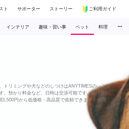
スト
サポーター
ストーリー
ご利用ガイド
more_horiz
インテリア
趣味・習い事
ペット
料理
トリミングや犬などのしつけはANYTIMESの、ご近
す。預かり料金など、日時は交渉可能です。助け合い
時間1,500円から低価格・高品質で依頼できます！全国