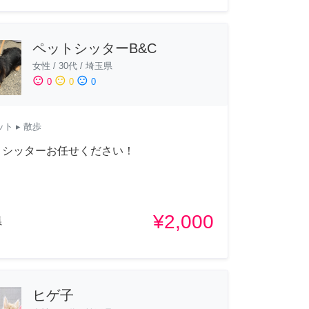
ペットシッターB&C
女性
/
30代
/
埼玉県
sentiment_satisfied
sentiment_neutral
sentiment_dissatisfied
0
0
0
ット
▸ 散歩
トシッターお任せください！
¥2,000
県
ヒゲ子