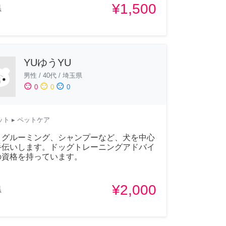
¥1,500
県
YUゆうYU
男性
/
40代
/
埼玉県
sentiment_satisfied
sentiment_neutral
sentiment_dissatisfied
0
0
0
ット
▸ ペットケア
、グルーミング、シャンプーなど、犬を中心
手伝いします。ドッグトレーニングアドバイ
の資格を持っています。
¥2,000
県