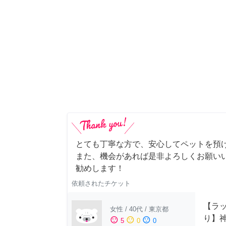
とても丁寧な方で、安心してペットを預
また、機会があれば是非よろしくお願いい
勧めします！
依頼されたチケット
【ラッ
女性
/
40代
/
東京都
り】
sentiment_satisfied
sentiment_neutral
sentiment_dissatisfied
5
0
0