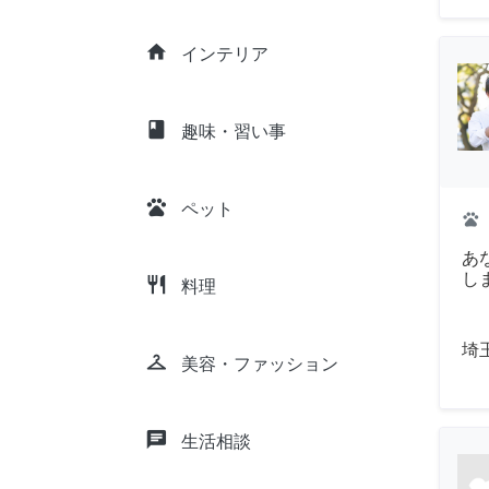
home
インテリア
class
趣味・習い事
pets
ペット
pets
あ
し
restaurant
料理
埼
checkroom
美容・ファッション
chat
生活相談