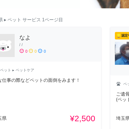
県
▸ ペット
サービス
1ページ目
認定
なよ
/
/
sentiment_satisfied
sentiment_neutral
sentiment_dissatisfied
0
0
0
ペット
▸ ペットケア
な仕事の際などペットの面倒をみます！
pets
ペ
ご遺
(ペッ
¥2,500
玉県
埼玉