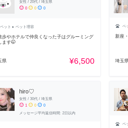
女性
/
20代
/
埼玉県
sentiment_satisfied
sentiment_neutral
sentiment_dissatisfied
0
0
0
pets
ペ
ペット
▸ ペット理容
新座
散歩やホテルで仲良くなった子はグルーミング
します🤭
¥6,500
玉県
埼玉
hiro♡
女性
/
30代
/
埼玉県
sentiment_satisfied
sentiment_neutral
sentiment_dissatisfied
1
0
0
メッセージ平均返信時間: 2日以内
pets
ペ