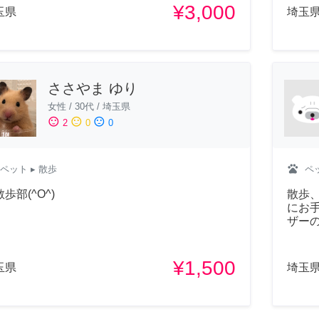
¥3,000
玉県
埼玉
ささやま ゆり
女性
/
30代
/
埼玉県
sentiment_satisfied
sentiment_neutral
sentiment_dissatisfied
2
0
0
pets
ペット
▸ 散歩
ペ
歩部(^O^)
散歩
にお
ザー
¥1,500
玉県
埼玉