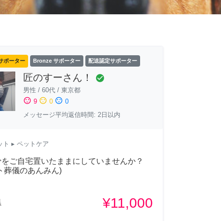
サポーター
Bronze サポーター
配送認定サポーター
匠のすーさん！
check_circle
男性
/
60代
/
東京都
sentiment_satisfied
sentiment_neutral
sentiment_dissatisfied
9
0
0
メッセージ平均返信時間: 2日以内
ット
▸ ペットケア
骨をご自宅置いたままにしていませんか？
ト葬儀のあんみん)
¥11,000
県