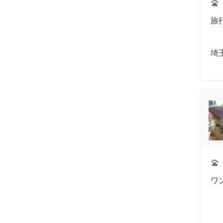
pets
旅
埼
pets
ワ