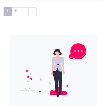
1
2
...
»