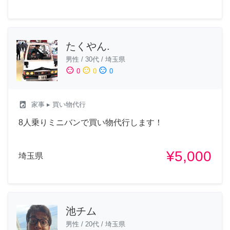
たくやん.
男性
/
30代
/
埼玉県
sentiment_satisfied
sentiment_neutral
sentiment_dissatisfied
0
0
0
local_laundry_service
家事
▸ 買い物代行
8人乗りミニバンで買い物代行します！
¥5,000
埼玉県
池チム
男性
/
20代
/
埼玉県