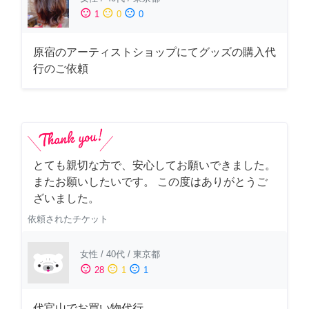
sentiment_satisfied
sentiment_neutral
sentiment_dissatisfied
1
0
0
原宿のアーティストショップにてグッズの購入代
行のご依頼
とても親切な方で、安心してお願いできました。
またお願いしたいです。 この度はありがとうご
ざいました。
依頼されたチケット
女性
/
40代
/
東京都
sentiment_satisfied
sentiment_neutral
sentiment_dissatisfied
28
1
1
代官山でお買い物代行