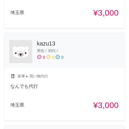
¥3,000
埼玉県
kazu13
男性
/
30代
/
sentiment_satisfied
sentiment_neutral
sentiment_dissatisfied
0
0
0
local_laundry_service
家事
▸ 買い物代行
なんでも代行
¥3,000
埼玉県