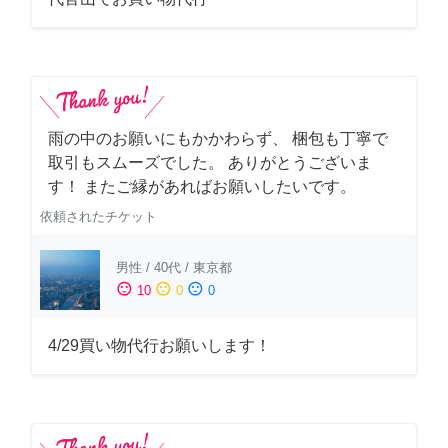
雨の中のお願いにもかかわらず、 梱包も丁寧で
取引もスムーズでした。 ありがとうございま
す！ またご縁があればお願いしたいです。
依頼されたチケット
男性
/
40代
/
東京都
sentiment_satisfied
sentiment_neutral
sentiment_dissatisfied
10
0
0
4/29買い物代行お願いします！