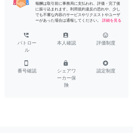
報酬は取引前に事務局に支払われ、評価・完了後
に振り込まれます。利用規約違反の恐れや、少し
でも不審な内容のサービスやリクエストやユーザ
ーがあった場合は通報してください。
詳細を見る
perm_phone_msg
assignment_ind
tag_faces
パトロー
本人確認
評価制度
ル
smartphone
lock
stars
番号確認
シェアワ
認定制度
ーカー保
険