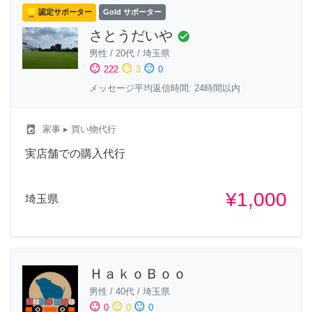
認定サポーター
Gold サポーター
さとうだいや
check_circle
男性
/
20代
/
埼玉県
sentiment_satisfied
sentiment_neutral
sentiment_dissatisfied
222
3
0
メッセージ平均返信時間: 24時間以内
local_laundry_service
家事
▸ 買い物代行
実店舗での購入代行
¥1,000
埼玉県
ＨａｋｏＢｏｏ
男性
/
40代
/
埼玉県
sentiment_satisfied
sentiment_neutral
sentiment_dissatisfied
0
0
0