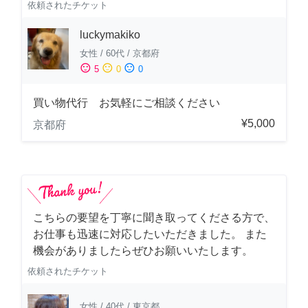
依頼されたチケット
luckymakiko
女性
/
60代
/
京都府
sentiment_satisfied
sentiment_neutral
sentiment_dissatisfied
5
0
0
買い物代行 お気軽にご相談ください
¥5,000
京都府
こちらの要望を丁寧に聞き取ってくださる方で、
お仕事も迅速に対応したいただきました。 また
機会がありましたらぜひお願いいたします。
依頼されたチケット
女性
/
40代
/
東京都