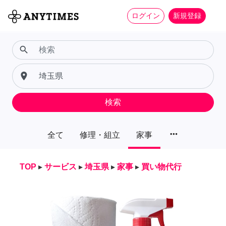
ログイン
新規登録
search
place
検索
more_horiz
全て
修理・組立
家事
TOP
▸
サービス
▸
埼玉県
▸
家事
▸
買い物代行