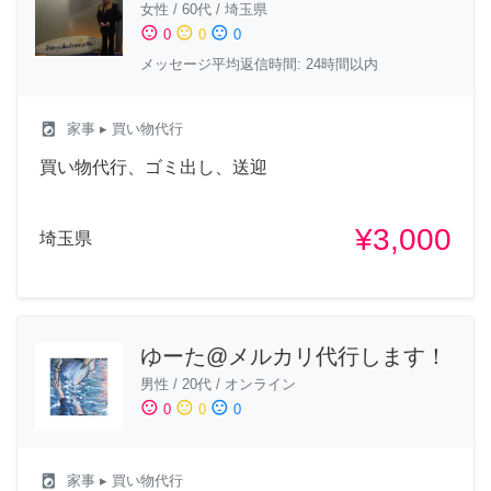
女性
/
60代
/
埼玉県
sentiment_satisfied
sentiment_neutral
sentiment_dissatisfied
0
0
0
メッセージ平均返信時間: 24時間以内
local_laundry_service
家事
▸ 買い物代行
買い物代行、ゴミ出し、送迎
¥3,000
埼玉県
ゆーた@メルカリ代行します！
男性
/
20代
/
オンライン
sentiment_satisfied
sentiment_neutral
sentiment_dissatisfied
0
0
0
local_laundry_service
家事
▸ 買い物代行