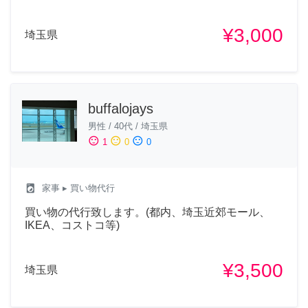
¥3,000
埼玉県
buffalojays
男性
/
40代
/
埼玉県
sentiment_satisfied
sentiment_neutral
sentiment_dissatisfied
1
0
0
local_laundry_service
家事
▸ 買い物代行
買い物の代行致します。(都内、埼玉近郊モール、
IKEA、コストコ等)
¥3,500
埼玉県