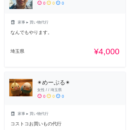
sentiment_satisfied
sentiment_neutral
sentiment_dissatisfied
0
0
0
local_laundry_service
家事
▸ 買い物代行
なんでもやります。
¥4,000
埼玉県
✴︎めーぷる✴︎
女性
/
/
埼玉県
sentiment_satisfied
sentiment_neutral
sentiment_dissatisfied
0
0
0
local_laundry_service
家事
▸ 買い物代行
コストコお買いもの代行