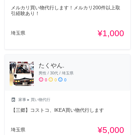
メルカリ買い物代行します！メルカリ200件以上取
引経験あり！
¥1,000
埼玉県
たくやん.
男性
/
30代
/
埼玉県
sentiment_satisfied
sentiment_neutral
sentiment_dissatisfied
0
0
0
local_laundry_service
家事
▸ 買い物代行
【三郷】コストコ、IKEA買い物代行します
¥5,000
埼玉県