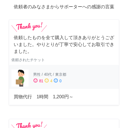
依頼者のみなさまからサポーターへの感謝の言葉
依頼したものを全て購入して頂きありがとうござ
いました。やりとりが丁寧で安心してお取引でき
ました。
依頼されたチケット
男性
/
40代
/
東京都
sentiment_satisfied
sentiment_neutral
sentiment_dissatisfied
81
4
0
買物代行 1時間 1,200円～