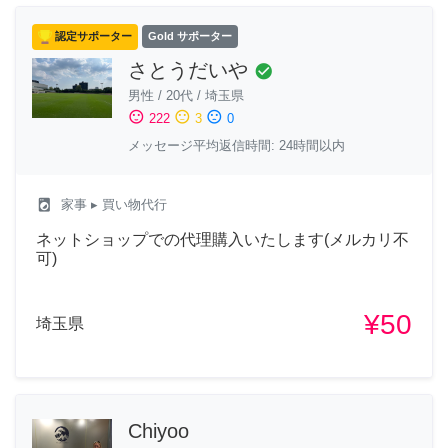
認定サポーター
Gold サポーター
さとうだいや
check_circle
男性
/
20代
/
埼玉県
sentiment_satisfied
sentiment_neutral
sentiment_dissatisfied
222
3
0
メッセージ平均返信時間: 24時間以内
local_laundry_service
家事
▸ 買い物代行
ネットショップでの代理購入いたします(メルカリ不
可)
¥50
埼玉県
Chiyoo