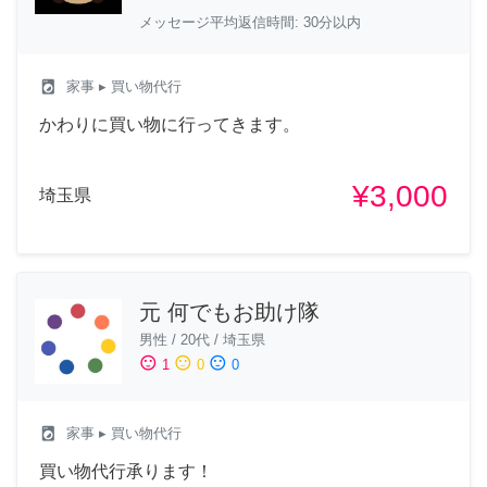
メッセージ平均返信時間: 30分以内
local_laundry_service
家事
▸ 買い物代行
かわりに買い物に行ってきます。
¥3,000
埼玉県
元 何でもお助け隊
男性
/
20代
/
埼玉県
sentiment_satisfied
sentiment_neutral
sentiment_dissatisfied
1
0
0
local_laundry_service
家事
▸ 買い物代行
買い物代行承ります！