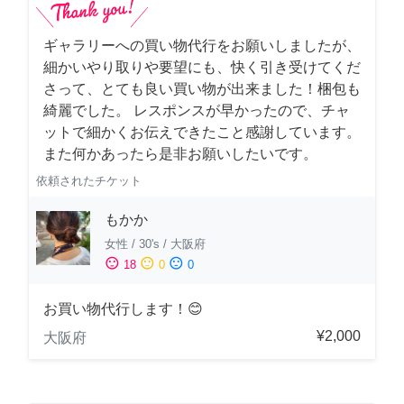
ギャラリーへの買い物代行をお願いしましたが、
細かいやり取りや要望にも、快く引き受けてくだ
さって、とても良い買い物が出来ました！梱包も
綺麗でした。 レスポンスが早かったので、チャ
ットで細かくお伝えできたこと感謝しています。
また何かあったら是非お願いしたいです。
依頼されたチケット
もかか
女性
/
30's
/
大阪府
sentiment_satisfied
sentiment_neutral
sentiment_dissatisfied
18
0
0
お買い物代行します！😊
¥2,000
大阪府