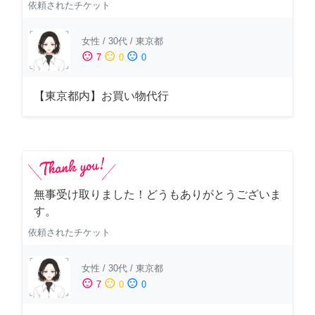
依頼されたチケット
女性
/
30代
/
東京都
sentiment_satisfied
sentiment_neutral
sentiment_dissatisfied
7
0
0
【東京都内】お買い物代行
無事受け取りました！どうもありがとうございま
す。
依頼されたチケット
女性
/
30代
/
東京都
sentiment_satisfied
sentiment_neutral
sentiment_dissatisfied
7
0
0