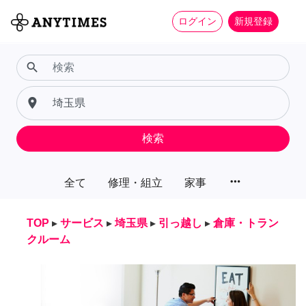
ログイン
新規登録
search
place
検索
more_horiz
全て
修理・組立
家事
TOP
▸
サービス
▸
埼玉県
▸
引っ越し
▸
倉庫・トラン
クルーム