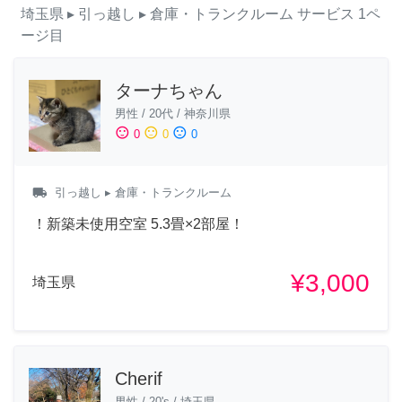
埼玉県
▸ 引っ越し
▸ 倉庫・トランクルーム
サービス
1ペ
ージ目
ターナちゃん
男性
/
20代
/
神奈川県
sentiment_satisfied
sentiment_neutral
sentiment_dissatisfied
0
0
0
local_shipping
引っ越し
▸ 倉庫・トランクルーム
！新築未使用空室 5.3畳×2部屋！
¥3,000
埼玉県
Cherif
男性
/
20's
/
埼玉県