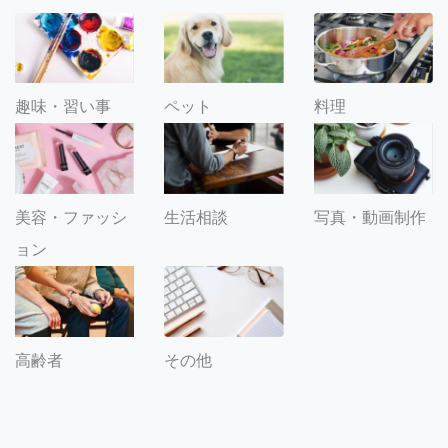
趣味・習い事
ペット
料理
美容・ファッシ
生活相談
写真・動画制作
ョン
その他
高齢者