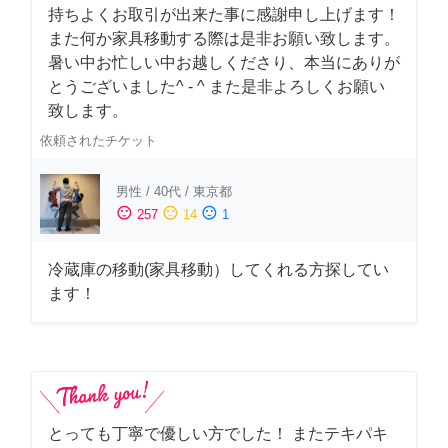
持ちよくお取引が出来た事に感謝申し上げます！
また何か家具移動する際は是非お願い致します。
暑い中お忙しい中お越しくださり、本当にありが
とうございました^ - ^ また是非よろしくお願い
致します。
依頼されたチケット
男性
/
40代
/
東京都
sentiment_satisfied
sentiment_neutral
sentiment_dissatisfied
257
14
1
冷蔵庫の移動(家具移動）してくれる方探してい
ます！
とっても丁寧で優しい方でした！ またテキパキ