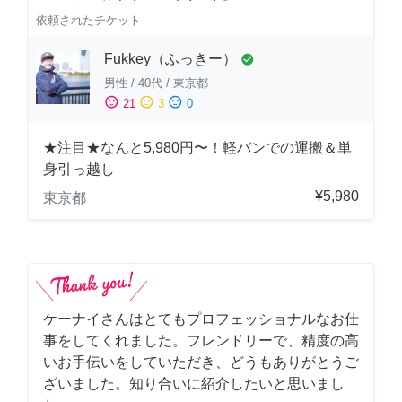
依頼されたチケット
Fukkey（ふっきー）
check_circle
男性
/
40代
/
東京都
sentiment_satisfied
sentiment_neutral
sentiment_dissatisfied
21
3
0
★注目★なんと5,980円〜！軽バンでの運搬＆単
身引っ越し
¥5,980
東京都
ケーナイさんはとてもプロフェッショナルなお仕
事をしてくれました。フレンドリーで、精度の高
いお手伝いをしていただき、どうもありがとうご
ざいました。知り合いに紹介したいと思いまし