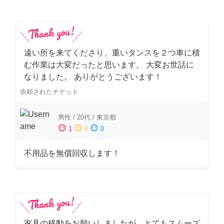
遠い所を来てくださり、重いタンスを２つ車に積
む作業は大変だったと思います。 大変お世話に
なりました。 ありがとうございます！
依頼されたチケット
男性
/
20代
/
東京都
sentiment_satisfied
sentiment_neutral
sentiment_dissatisfied
1
0
0
不用品を無償回収します！
家具の移動をお願いしましたが、とてもスムーズ