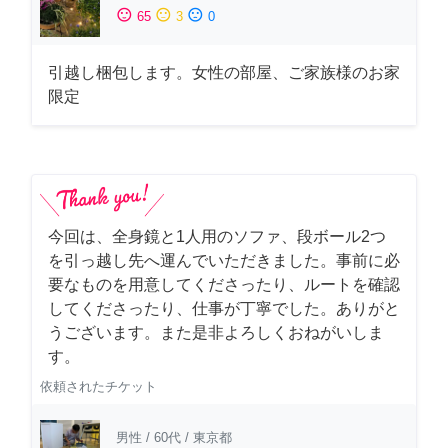
sentiment_satisfied
sentiment_neutral
sentiment_dissatisfied
65
3
0
引越し梱包します。女性の部屋、ご家族様のお家
限定
今回は、全身鏡と1人用のソファ、段ボール2つ
を引っ越し先へ運んでいただきました。事前に必
要なものを用意してくださったり、ルートを確認
してくださったり、仕事が丁寧でした。ありがと
うございます。また是非よろしくおねがいしま
す。
依頼されたチケット
男性
/
60代
/
東京都