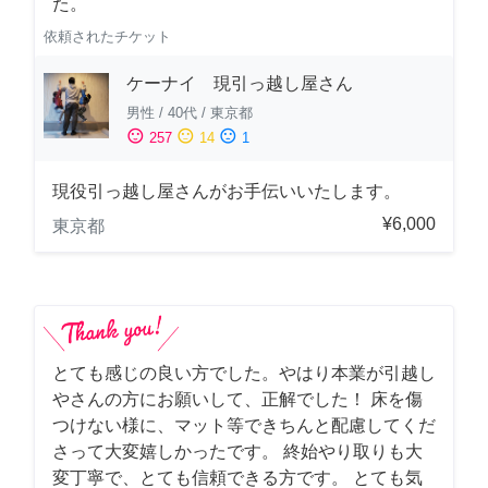
た。
依頼されたチケット
ケーナイ 現引っ越し屋さん
男性
/
40代
/
東京都
sentiment_satisfied
sentiment_neutral
sentiment_dissatisfied
257
14
1
現役引っ越し屋さんがお手伝いいたします。
¥6,000
東京都
とても感じの良い方でした。やはり本業が引越し
やさんの方にお願いして、正解でした！ 床を傷
つけない様に、マット等できちんと配慮してくだ
さって大変嬉しかったです。 終始やり取りも大
変丁寧で、とても信頼できる方です。 とても気