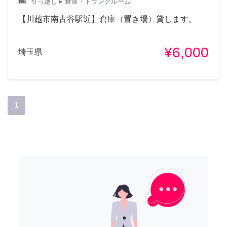
local_shipping
引っ越し
▸ 倉庫・トランクルーム
【川越市南古谷駅近】倉庫（置き場）貸します。
¥6,000
埼玉県
1