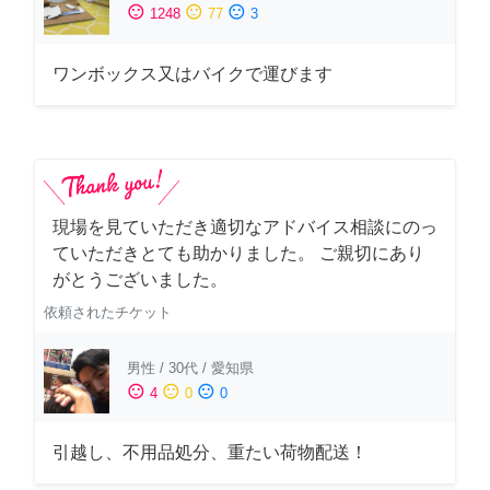
sentiment_satisfied
sentiment_neutral
sentiment_dissatisfied
1248
77
3
ワンボックス又はバイクで運びます
現場を見ていただき適切なアドバイス相談にのっ
ていただきとても助かりました。 ご親切にあり
がとうございました。
依頼されたチケット
男性
/
30代
/
愛知県
sentiment_satisfied
sentiment_neutral
sentiment_dissatisfied
4
0
0
引越し、不用品処分、重たい荷物配送！