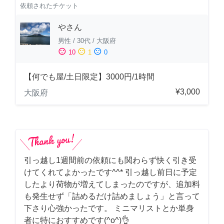
依頼されたチケット
やさん
男性
/
30代
/
大阪府
sentiment_satisfied
sentiment_neutral
sentiment_dissatisfied
10
1
0
【何でも屋/土日限定】3000円/1時間
¥3,000
大阪府
引っ越し1週間前の依頼にも関わらず快く引き受
けてくれてよかったです^^* 引っ越し前日に予定
したより荷物が増えてしまったのですが、追加料
も発生せず「詰めるだけ詰めましょう」と言って
下さり心強かったです。 ミニマリストとか単身
者に特におすすめです(^o^)👌