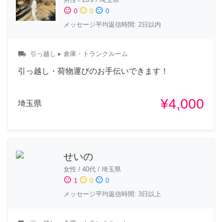
sentiment_satisfied
sentiment_neutral
sentiment_dissatisfied
0
0
0
メッセージ平均返信時間: 2日以内
local_shipping
引っ越し
▸ 倉庫・トランクルーム
引っ越し・荷物運びのお手伝いできます！
¥4,000
埼玉県
せいの
女性
/
40代
/
埼玉県
sentiment_satisfied
sentiment_neutral
sentiment_dissatisfied
1
0
0
メッセージ平均返信時間: 3日以上