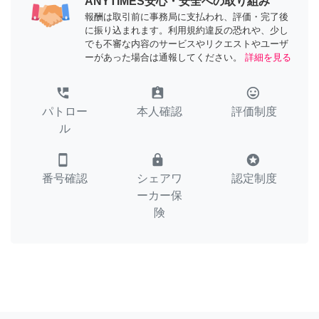
ANYTIMES安心・安全への取り組み
報酬は取引前に事務局に支払われ、評価・完了後
に振り込まれます。利用規約違反の恐れや、少し
でも不審な内容のサービスやリクエストやユーザ
ーがあった場合は通報してください。
詳細を見る
perm_phone_msg
assignment_ind
tag_faces
パトロー
本人確認
評価制度
ル
smartphone
lock
stars
番号確認
シェアワ
認定制度
ーカー保
険