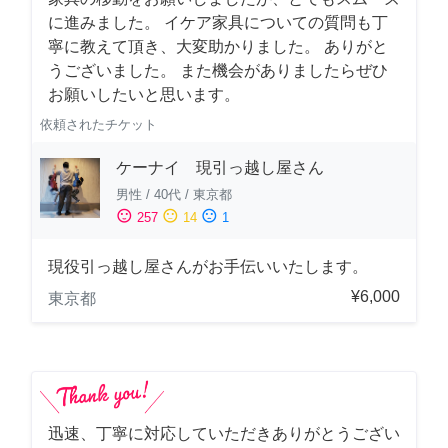
に進みました。 イケア家具についての質問も丁
寧に教えて頂き、大変助かりました。 ありがと
うございました。 また機会がありましたらぜひ
お願いしたいと思います。
依頼されたチケット
ケーナイ 現引っ越し屋さん
男性
/
40代
/
東京都
sentiment_satisfied
sentiment_neutral
sentiment_dissatisfied
257
14
1
現役引っ越し屋さんがお手伝いいたします。
¥6,000
東京都
迅速、丁寧に対応していただきありがとうござい