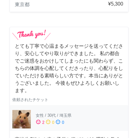
¥5,300
東京都
とても丁寧で心温まるメッセージを送ってくださ
り、安心してやり取りができました。 私の都合
でご迷惑をおかけしてしまったにも関わらず、こ
ちらの体調を心配してくださったり、心配りをし
ていただける素晴らしい方です。本当にありがと
うございました。 今後もぜひよろしくお願いし
ます。
依頼されたチケット
女性
/
30代
/
埼玉県
sentiment_satisfied
sentiment_neutral
sentiment_dissatisfied
2
0
0