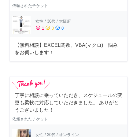
依頼されたチケット
女性
/
30代
/
大阪府
sentiment_satisfied
sentiment_neutral
sentiment_dissatisfied
1
0
0
【無料相談】EXCEL関数、VBA(マクロ) 悩み
をお伺いします！
丁寧に相談に乗っていただき、スケジュールの変
更も柔軟に対応していただきました。 ありがと
うございました！
依頼されたチケット
女性
/
30代
/
オンライン