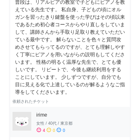
普段は、リアルピアの教室で子どもにピアノを教
えている先生です。 私自身、子どもの頃にオル
ガンを習ったきり鍵盤を使った学びはその頃以来
であるため初心者コースからやり直しをしていま
して、講師さんから手取り足取り教えていただい
ている最中です。 解らないことを色々と質問攻
めさせてもらってるのですが、とても理解しやす
く丁寧にピアノを用いながらの説明もしてくださ
います。 性格の明るく温厚な先生で、とても優
しいです。 リピートで、今後も継続利用をする
ことにしています。 少しずつですが、自分でも
目に見える化で上達しているのが解るようなご指
導をしてくださいます。
依頼されたチケット
irime
女性
/
40代
/
東京都
sentiment_satisfied
sentiment_neutral
sentiment_dissatisfied
4
0
0