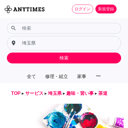
ログイン
新規登録
search
place
検索
more_horiz
全て
修理・組立
家事
TOP
▸
サービス
▸
埼玉県
▸
趣味・習い事
▸
茶道