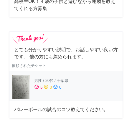
高校生OK！４歳の子供と遊びながら運動を教え
てくれる方募集
とても分かりやすい説明で、お話しやすい良い方
です。 他の方にも薦められます。
依頼されたチケット
男性
/
30代
/
千葉県
sentiment_satisfied
sentiment_neutral
sentiment_dissatisfied
5
0
0
バレーボールの試合のコツ教えてください。