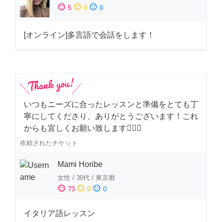
sentiment_satisfied
sentiment_neutral
sentiment_dissatisfied
5
0
0
[オンライン]多言語で会話をします！
いつもニーズに合ったレッスンと準備をとても丁
寧にしてくださり、ありがとうございます！これ
からも宜しくお願い致します🙇‍♀️✨
依頼されたチケット
Mami Horibe
女性
/
30代
/
東京都
sentiment_satisfied
sentiment_neutral
sentiment_dissatisfied
73
0
0
イタリア語レッスン