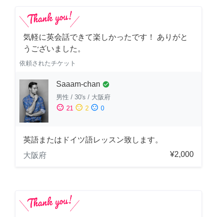
気軽に英会話できて楽しかったです！ ありがと
うございました。
依頼されたチケット
Saaam-chan
check_circle
男性
/
30's
/
大阪府
sentiment_satisfied
sentiment_neutral
sentiment_dissatisfied
21
2
0
英語またはドイツ語レッスン致します。
¥2,000
大阪府