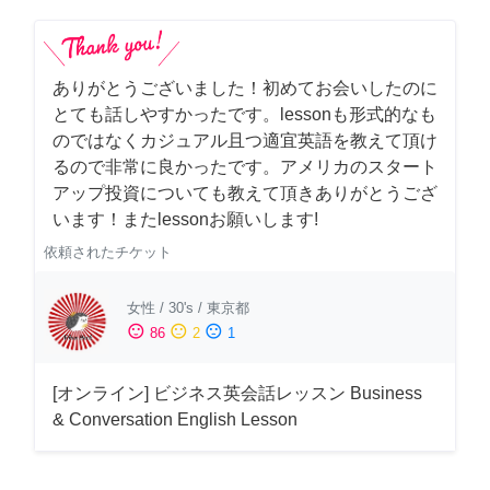
ありがとうございました！初めてお会いしたのに
とても話しやすかったです。lessonも形式的なも
のではなくカジュアル且つ適宜英語を教えて頂け
るので非常に良かったです。アメリカのスタート
アップ投資についても教えて頂きありがとうござ
います！またlessonお願いします!
依頼されたチケット
女性
/
30's
/
東京都
sentiment_satisfied
sentiment_neutral
sentiment_dissatisfied
86
2
1
[オンライン] ビジネス英会話レッスン Business
& Conversation English Lesson