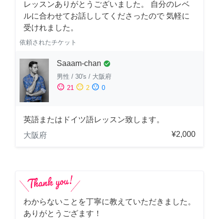
レッスンありがとうございました。 自分のレベ
ルに合わせてお話ししてくださったので 気軽に
受けれました。
依頼されたチケット
Saaam-chan
check_circle
男性
/
30's
/
大阪府
sentiment_satisfied
sentiment_neutral
sentiment_dissatisfied
21
2
0
英語またはドイツ語レッスン致します。
¥2,000
大阪府
わからないことを丁寧に教えていただきました。
ありがとうござます！