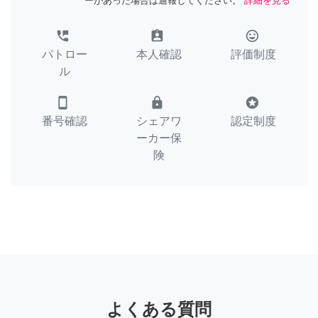
ーがあった場合は通報してください。
詳細を見る
perm_phone_msg
assignment_ind
tag_faces
パトロー
本人確認
評価制度
ル
smartphone
lock
stars
番号確認
シェアワ
認定制度
ーカー保
険
よくある質問