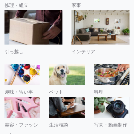
修理・組立
家事
引っ越し
インテリア
趣味・習い事
ペット
料理
美容・ファッシ
生活相談
写真・動画制作