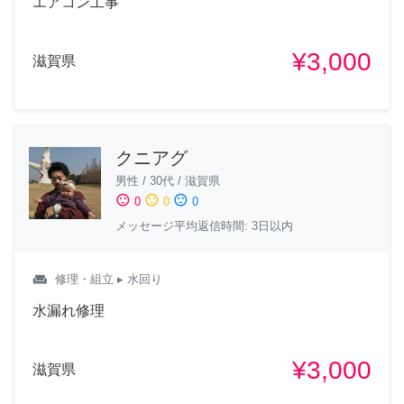
エアコン工事
¥3,000
滋賀県
クニアグ
男性
/
30代
/
滋賀県
sentiment_satisfied
sentiment_neutral
sentiment_dissatisfied
0
0
0
メッセージ平均返信時間: 3日以内
weekend
修理・組立
▸ 水回り
水漏れ修理
¥3,000
滋賀県