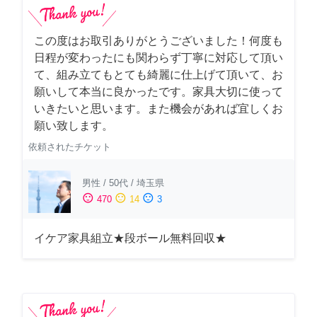
この度はお取引ありがとうございました！何度も
日程が変わったにも関わらず丁寧に対応して頂い
て、組み立てもとても綺麗に仕上げて頂いて、お
願いして本当に良かったです。家具大切に使って
いきたいと思います。また機会があれば宜しくお
願い致します。
依頼されたチケット
男性
/
50代
/
埼玉県
sentiment_satisfied
sentiment_neutral
sentiment_dissatisfied
470
14
3
イケア家具組立★段ボール無料回収★