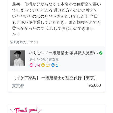
最初、仕様が分からなくて本名かつ住所全て書い
てしまっていたところ 避けた方がいいと教えて
いただいたのはのりぴ〜さんだけでした！ 当日
もテキパキ作業していただき、また物腰もとても
柔らかかったので 安心しておねがいできまし
た！
依頼されたチケット
のりぴ～ / 一級建築士,家具職人見習い
check_circle
男性
/
40代
/
東京都
sentiment_satisfied
sentiment_neutral
sentiment_dissatisfied
874
13
1
【イケア家具】 一級建築士が組立代行【東京】
¥5,000
東京都