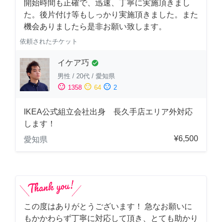
開始時間も正確で、迅速、丁寧に実施頂きまし
た。後片付け等もしっかり実施頂きました。また
機会ありましたら是非お願い致します。
依頼されたチケット
イケア巧
check_circle
男性
/
20代
/
愛知県
sentiment_satisfied
sentiment_neutral
sentiment_dissatisfied
1358
64
2
IKEA公式組立会社出身 長久手店エリア外対応
します！
¥6,500
愛知県
この度はありがとうございます！ 急なお願いに
もかかわらず丁寧に対応して頂き、とても助かり