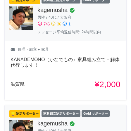
認定サポーター
家具組立認定サポーター
Gold サポーター
kagemusha
check_circle
男性
/
40代
/
大阪府
sentiment_satisfied
sentiment_neutral
sentiment_dissatisfied
746
36
1
メッセージ平均返信時間: 24時間以内
weekend
修理・組立
▸ 家具
KANADEMONO（かなでもの）家具組み立て・解体
代行します！
¥2,000
滋賀県
認定サポーター
家具組立認定サポーター
Gold サポーター
kagemusha
check_circle
男性
/
40代
/
大阪府