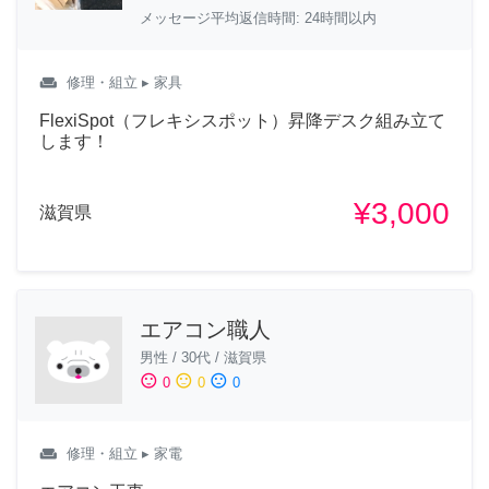
メッセージ平均返信時間: 24時間以内
weekend
修理・組立
▸ 家具
FlexiSpot（フレキシスポット）昇降デスク組み立て
します！
¥3,000
滋賀県
エアコン職人
男性
/
30代
/
滋賀県
sentiment_satisfied
sentiment_neutral
sentiment_dissatisfied
0
0
0
weekend
修理・組立
▸ 家電