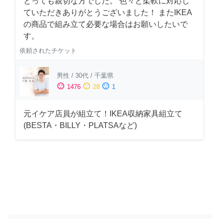
とっても親切な方でした。 色々と柔軟に対応し
ていただきありがとうございました！ またIKEA
の商品で組み立て必要な場合はお願いしたいで
す。
依頼されたチケット
男性
/
30代
/
千葉県
sentiment_satisfied
sentiment_neutral
sentiment_dissatisfied
1476
28
1
元イケア店員が組立て！IKEA収納家具組立て
(BESTA・BILLY・PLATSAなど)