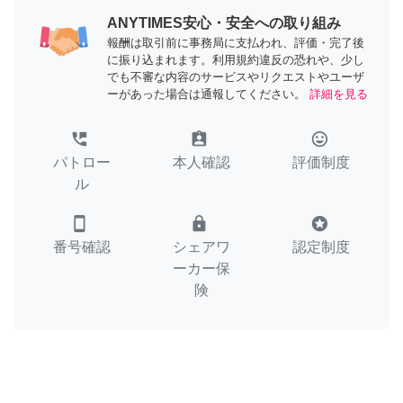
ANYTIMES安心・安全への取り組み
報酬は取引前に事務局に支払われ、評価・完了後
に振り込まれます。利用規約違反の恐れや、少し
でも不審な内容のサービスやリクエストやユーザ
ーがあった場合は通報してください。
詳細を見る
perm_phone_msg
assignment_ind
tag_faces
パトロー
本人確認
評価制度
ル
smartphone
lock
stars
番号確認
シェアワ
認定制度
ーカー保
険