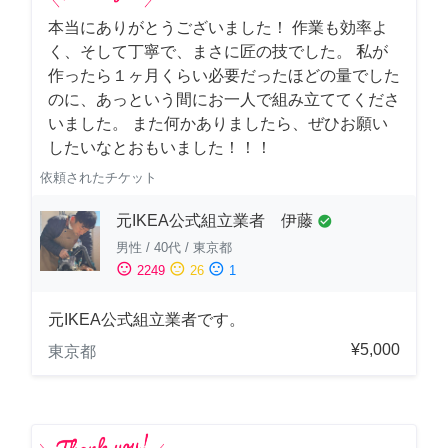
本当にありがとうございました！ 作業も効率よ
く、そして丁寧で、まさに匠の技でした。 私が
作ったら１ヶ月くらい必要だったほどの量でした
のに、あっという間にお一人で組み立ててくださ
いました。 また何かありましたら、ぜひお願い
したいなとおもいました！！！
依頼されたチケット
元IKEA公式組立業者 伊藤
check_circle
男性
/
40代
/
東京都
sentiment_satisfied
sentiment_neutral
sentiment_dissatisfied
2249
26
1
元IKEA公式組立業者です。
¥5,000
東京都