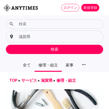
ログイン
新規登録
search
place
検索
more_horiz
全て
修理・組立
家事
TOP
▸
サービス
▸
滋賀県
▸
修理・組立