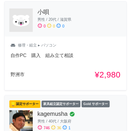
小唄
男性
/
20代
/
滋賀県
sentiment_satisfied
sentiment_neutral
sentiment_dissatisfied
0
0
0
weekend
修理・組立
▸ パソコン
自作PC 購入 組み立て相談
¥2,980
野洲市
認定サポーター
家具組立認定サポーター
Gold サポーター
kagemusha
check_circle
男性
/
40代
/
大阪府
sentiment_satisfied
sentiment_neutral
sentiment_dissatisfied
746
36
1