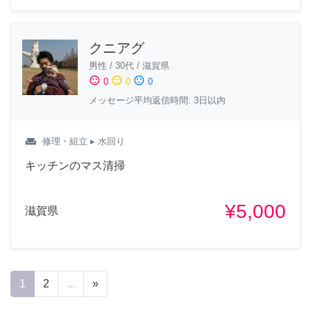
クニアグ
男性
/
30代
/
滋賀県
sentiment_satisfied
sentiment_neutral
sentiment_dissatisfied
0
0
0
メッセージ平均返信時間: 3日以内
weekend
修理・組立
▸ 水回り
キッチンのマス清掃
¥5,000
滋賀県
1
2
...
»