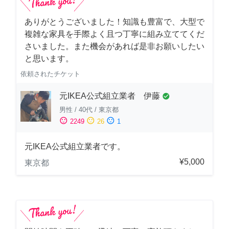
ありがとうございました！知識も豊富で、大型で
複雑な家具を手際よく且つ丁寧に組み立ててくだ
さいました。また機会があれば是非お願いしたい
と思います。
依頼されたチケット
元IKEA公式組立業者 伊藤
check_circle
男性
/
40代
/
東京都
sentiment_satisfied
sentiment_neutral
sentiment_dissatisfied
2249
26
1
元IKEA公式組立業者です。
¥5,000
東京都