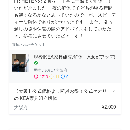
FRIHETENの２点を、丁寧に手際よく解体して
いただきました。 夜の解体で子どもの寝る時間
も遅くなるかなと思っていたのですが、スピーデ
ィーな解体でありがたかったです。 また、引っ
越しの際や保管の際のアドバイスもしていただ
き、参考にさせていただきます！
依頼されたチケット
現役IKEA家具組立/解体 Adde(アッデ)
check_circle
男性
/
50代
/
大阪府
sentiment_satisfied
sentiment_neutral
sentiment_dissatisfied
1710
11
0
【大阪】公式価格より断然お得！公式クオリティ
のIKEA家具組立解体
¥2,000
大阪府