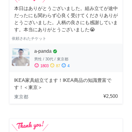
本日はありがとうございました。組み立てが途中
だったにも関わらず心良く受けてくださりありが
とうございました。人柄の良さにも感謝していま
す。本当にありがとうございました😭
依頼されたチケット
a-panda
check_circle
男性
/
30代
/
東京都
sentiment_satisfied
sentiment_neutral
sentiment_dissatisfied
1803
87
4
IKEA家具組立てます！IKEA商品の知識豊富で
す！＜東京＞
¥2,500
東京都