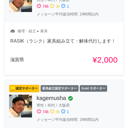
sentiment_satisfied
sentiment_neutral
sentiment_dissatisfied
746
36
1
メッセージ平均返信時間: 24時間以内
weekend
修理・組立
▸ 家具
RASIK（ラシク）家具組み立て・解体代行します！
¥2,000
滋賀県
認定サポーター
家具組立認定サポーター
Gold サポーター
kagemusha
check_circle
男性
/
40代
/
大阪府
sentiment_satisfied
sentiment_neutral
sentiment_dissatisfied
746
36
1
メッセージ平均返信時間: 24時間以内