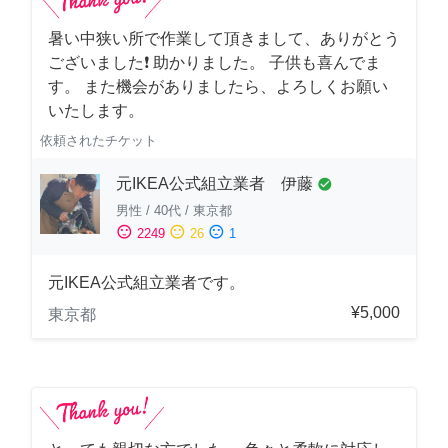
暑い中狭い所で作業して頂きまして、ありがとう
ございました❗️ 助かりました。 子供も喜んでま
す。 また機会がありましたら、よろしくお願い
いたします。
依頼されたチケット
元IKEA公式組立業者 伊藤
check_circle
男性
/
40代
/
東京都
sentiment_satisfied
sentiment_neutral
sentiment_dissatisfied
2249
26
1
元IKEA公式組立業者です。
¥5,000
東京都