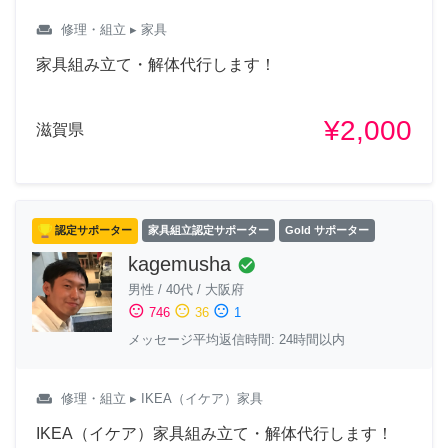
weekend
修理・組立
▸ 家具
家具組み立て・解体代行します！
¥2,000
滋賀県
認定サポーター
家具組立認定サポーター
Gold サポーター
kagemusha
check_circle
男性
/
40代
/
大阪府
sentiment_satisfied
sentiment_neutral
sentiment_dissatisfied
746
36
1
メッセージ平均返信時間: 24時間以内
weekend
修理・組立
▸ IKEA（イケア）家具
IKEA（イケア）家具組み立て・解体代行します！