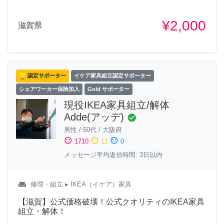
¥2,000
滋賀県
認定サポーター
イケア家具組立認定サポーター
シェアワーカー保険加入
Gold サポーター
現役IKEA家具組立/解体
Adde(アッデ)
check_circle
男性
/
50代
/
大阪府
sentiment_satisfied
sentiment_neutral
sentiment_dissatisfied
1710
11
0
メッセージ平均返信時間: 3日以内
weekend
修理・組立
▸ IKEA（イケア）家具
【滋賀】公式価格破壊！公式クオリティのIKEA家具
組立・解体！