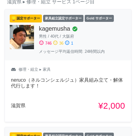
滋賀県
▸ 修理・組立
サービス
1ページ目
認定サポーター
家具組立認定サポーター
Gold サポーター
kagemusha
check_circle
男性
/
40代
/
大阪府
sentiment_satisfied
sentiment_neutral
sentiment_dissatisfied
746
36
1
メッセージ平均返信時間: 24時間以内
weekend
修理・組立
▸ 家具
neruco（ネルコンシェルジュ）家具組み立て・解体
代行します！
¥2,000
滋賀県