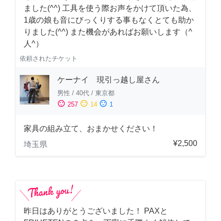
ました(^^) 工具を使う際お声をかけて頂いた為、
1歳の娘も音にびっくりする事もなくとても助か
りました(^^) また機会があればお願いします（^
人^）
依頼されたチケット
ケーナイ 現引っ越し屋さん
男性
/
40代
/
東京都
sentiment_satisfied
sentiment_neutral
sentiment_dissatisfied
257
14
1
家具の組み立て、おまかせください！
¥2,500
埼玉県
昨日はありがとうございました！ PAXと