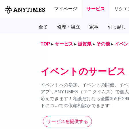
マイページ
サービス
リクエ
全て
修理・組立
家事
引っ越し
TOP
▸
サービス
▸
滋賀県
▸
その他
▸
イベン
イベントのサービス
イベントへの参加、イベントの開催、イベ
アプリANYTIMES（エニタイムズ）で
応えできます！相談だけなら全国365日2
トについての依頼相談ができます！
サービスを提供する