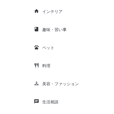
home
インテリア
class
趣味・習い事
pets
ペット
restaurant
料理
checkroom
美容・ファッション
chat
生活相談