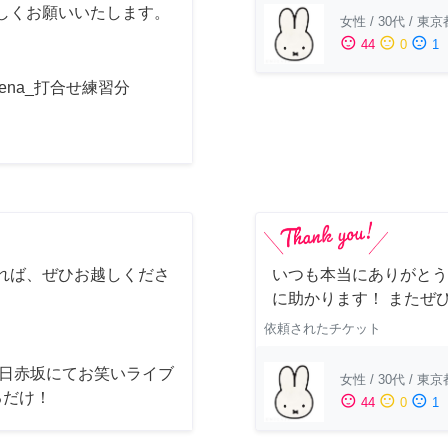
しくお願いいたします。
女性
/
30代
/
東京
sentiment_satisfied
sentiment_neutral
sentiment_dissatisfied
44
0
1
acena_打合せ練習分
れば、ぜひお越しくださ
いつも本当にありがとう
に助かります！ またぜ
依頼されたチケット
8日赤坂にてお笑いライブ
女性
/
30代
/
東京
るだけ！
sentiment_satisfied
sentiment_neutral
sentiment_dissatisfied
44
0
1