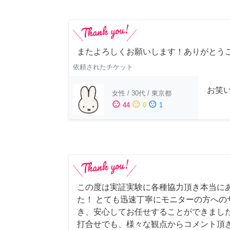
またよろしくお願いします！ありがとう
依頼されたチケット
お笑
女性
/
30代
/
東京都
sentiment_satisfied
sentiment_neutral
sentiment_dissatisfied
44
0
1
この度は実証実験に各種協力頂き本当に
た！ とても迅速丁寧にモニターの方への
き、安心してお任せすることができました
打合せでも、様々な観点からコメント頂