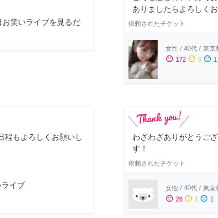
ありましたらよろしくお
日お笑いライブを見るだ
依頼されたチケット
女性
/
40代
/
東京
sentiment_satisfied
sentiment_neutral
sentiment_dissatisfied
172
5
1
日程もよろしくお願いし
わざわざありがとうござ
す！
依頼されたチケット
いライブ
女性
/
40代
/
東京
sentiment_satisfied
sentiment_neutral
sentiment_dissatisfied
28
1
1