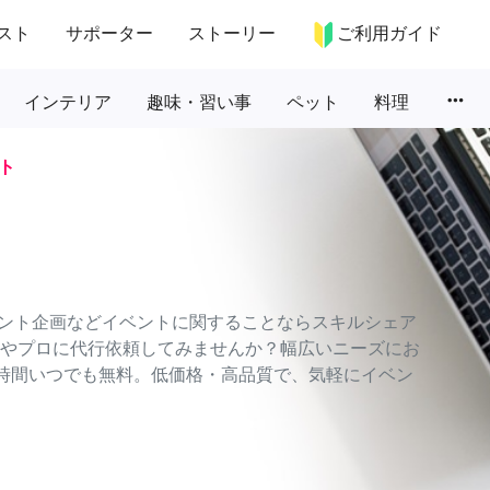
スト
サポーター
ストーリー
ご利用ガイド
more_horiz
インテリア
趣味・習い事
ペット
料理
ト
ント企画などイベントに関することならスキルシェア
個人やプロに代行依頼してみませんか？幅広いニーズにお
4時間いつでも無料。低価格・高品質で、気軽にイベン