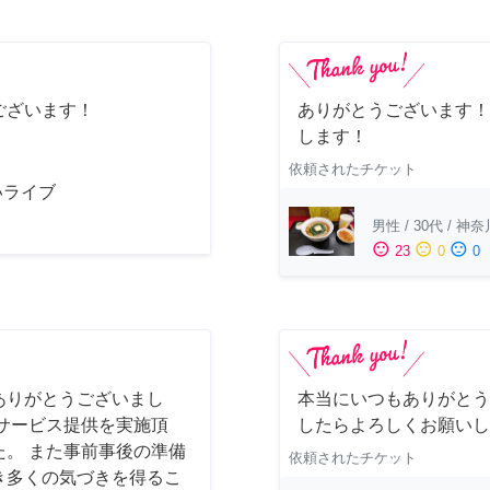
ございます！
ありがとうございます！
します！
依頼されたチケット
いライブ
男性
/
30代
/
神奈
sentiment_satisfied
sentiment_neutral
sentiment_dissatisfied
23
0
0
ありがとうございまし
本当にいつもありがとう
サービス提供を実施頂
したらよろしくお願いし
。 また事前事後の準備
依頼されたチケット
き多くの気づきを得るこ