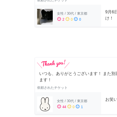
依頼されたチケット
9月6
女性
/
30代
/
東京都
け！
sentiment_satisfied
sentiment_neutral
sentiment_dissatisfied
2
0
0
いつも、ありがとうございます！ また別
ます！
依頼されたチケット
お笑
女性
/
30代
/
東京都
sentiment_satisfied
sentiment_neutral
sentiment_dissatisfied
44
0
1