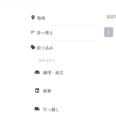
滋賀
place
地域
sort
1
並べ替え
local_offer
絞り込み
カテゴリー
weekend
修理・組立
local_laundry_service
家事
local_shipping
引っ越し