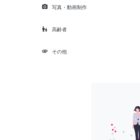
camera_alt
写真・動画制作
escalator_warning
高齢者
attachment
その他