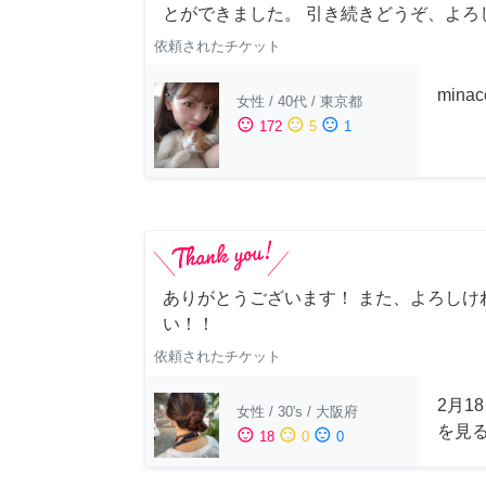
とができました。 引き続きどうぞ、よろ
依頼されたチケット
min
女性
/
40代
/
東京都
sentiment_satisfied
sentiment_neutral
sentiment_dissatisfied
172
5
1
ありがとうございます！ また、よろしけ
い！！
依頼されたチケット
2月1
女性
/
30's
/
大阪府
を見
sentiment_satisfied
sentiment_neutral
sentiment_dissatisfied
18
0
0