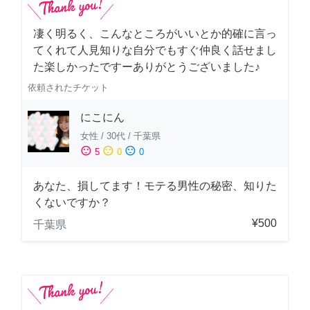
凄く明るく、こんなところがいいとか的確に言っ
てくれて人見知りな自分でもすぐ仲良く話せまし
た楽しかったですーありがとうございました♪
依頼されたチケット
にこにん
女性
/
30代
/
千葉県
sentiment_satisfied
sentiment_neutral
sentiment_dissatisfied
5
0
0
あなた、損してます！モテる男性の秘密、知りた
くないですか？
¥500
千葉県