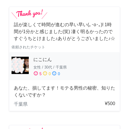
話が楽しくて時間が進むの早い早い(｡･о･｡)! 1時
間が1分かと感じました(笑) 凄く明るかったので
すぐうちとけました♪ありがとうございました♪☆
依頼されたチケット
にこにん
女性
/
30代
/
千葉県
sentiment_satisfied
sentiment_neutral
sentiment_dissatisfied
5
0
0
あなた、損してます！モテる男性の秘密、知りた
くないですか？
¥500
千葉県