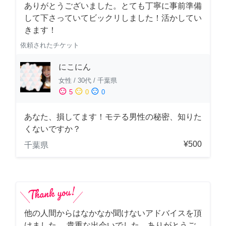
ありがとうございました。とても丁寧に事前準備
して下さっていてビックリしました！活かしてい
きます！
依頼されたチケット
にこにん
女性
/
30代
/
千葉県
sentiment_satisfied
sentiment_neutral
sentiment_dissatisfied
5
0
0
あなた、損してます！モテる男性の秘密、知りた
くないですか？
¥500
千葉県
他の人間からはなかなか聞けないアドバイスを頂
けました。 貴重な出会いでした、ありがとうご