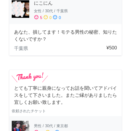
にこにん
女性
/
30代
/
千葉県
sentiment_satisfied
sentiment_neutral
sentiment_dissatisfied
5
0
0
あなた、損してます！モテる男性の秘密、知りた
くないですか？
¥500
千葉県
とても丁寧に親身になってお話を聞いてアドバイ
スをして下さいました。またご縁がありましたら
宜しくお願い致します。
依頼されたチケット
男性
/
30代
/
東京都