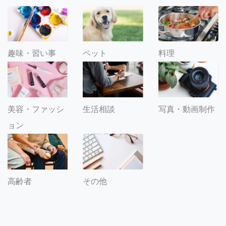
趣味・習い事
ペット
料理
美容・ファッシ
生活相談
写真・動画制作
ョン
その他
高齢者