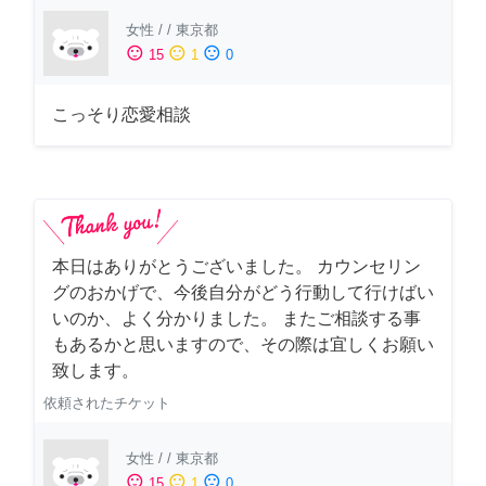
女性
/
/
東京都
sentiment_satisfied
sentiment_neutral
sentiment_dissatisfied
15
1
0
こっそり恋愛相談
本日はありがとうございました。 カウンセリン
グのおかげで、今後自分がどう行動して行けばい
いのか、よく分かりました。 またご相談する事
もあるかと思いますので、その際は宜しくお願い
致します。
依頼されたチケット
女性
/
/
東京都
sentiment_satisfied
sentiment_neutral
sentiment_dissatisfied
15
1
0