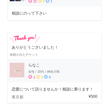
sentiment_satisfied
sentiment_neutral
sentiment_dissatisfied
21
0
1
相談にのって下さい
ありがとうございました！
依頼されたチケット
らなこ
女性
/
20代
/
神奈川県
sentiment_satisfied
sentiment_neutral
sentiment_dissatisfied
1
0
0
恋愛について語りませんか！相談に乗ります！
¥500
東京都