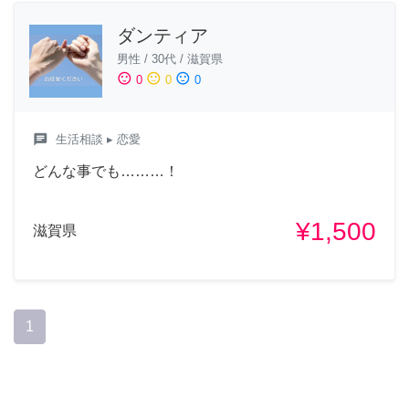
ダンティア
男性
/
30代
/
滋賀県
sentiment_satisfied
sentiment_neutral
sentiment_dissatisfied
0
0
0
chat
生活相談
▸ 恋愛
どんな事でも………！
¥1,500
滋賀県
1