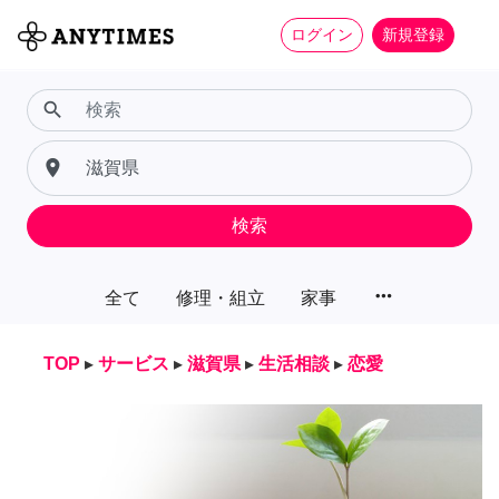
ログイン
新規登録
search
place
検索
more_horiz
全て
修理・組立
家事
TOP
▸
サービス
▸
滋賀県
▸
生活相談
▸
恋愛