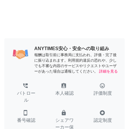
ANYTIMES安心・安全への取り組み
報酬は取引前に事務局に支払われ、評価・完了後
に振り込まれます。利用規約違反の恐れや、少し
でも不審な内容のサービスやリクエストやユーザ
ーがあった場合は通報してください。
詳細を見る
perm_phone_msg
assignment_ind
tag_faces
パトロー
本人確認
評価制度
ル
smartphone
lock
stars
番号確認
シェアワ
認定制度
ーカー保