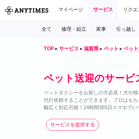
マイページ
サービス
リクエ
全て
修理・組立
家事
引っ越し
TOP
▸
サービス
▸
滋賀県
▸
ペット
▸
ペット
ペット送迎のサービ
ペットタクシーをお探しの方必見！犬や猫な
代行依頼することができます。プロはもち
幅広く対応可能！24時間365日スマホで
サービスを提供する