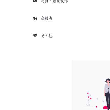
camera_alt
写真・動画制作
escalator_warning
高齢者
attachment
その他