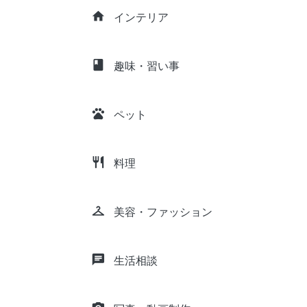
home
インテリア
class
趣味・習い事
pets
ペット
restaurant
料理
checkroom
美容・ファッション
chat
生活相談