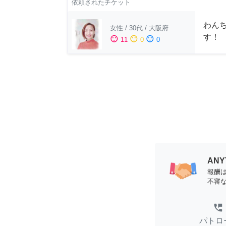
依頼されたチケット
わん
女性
/
30代
/
大阪府
す！
sentiment_satisfied
sentiment_neutral
sentiment_dissatisfied
11
0
0
AN
報酬
不審
perm_phone_msg
パトロ