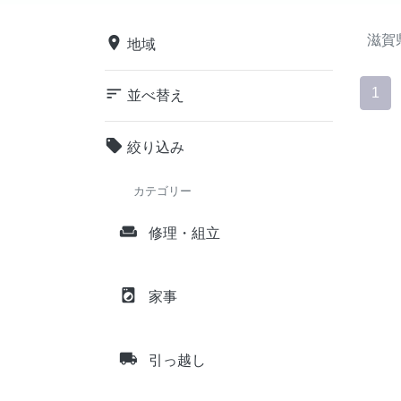
滋賀
place
地域
sort
1
並べ替え
local_offer
絞り込み
カテゴリー
weekend
修理・組立
local_laundry_service
家事
local_shipping
引っ越し