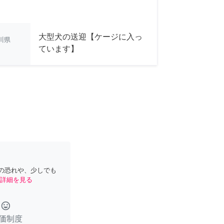
大型犬の送迎【ケージに入っ
川県
ています】
の恐れや、少しでも
詳細を見る
tag_faces
価制度