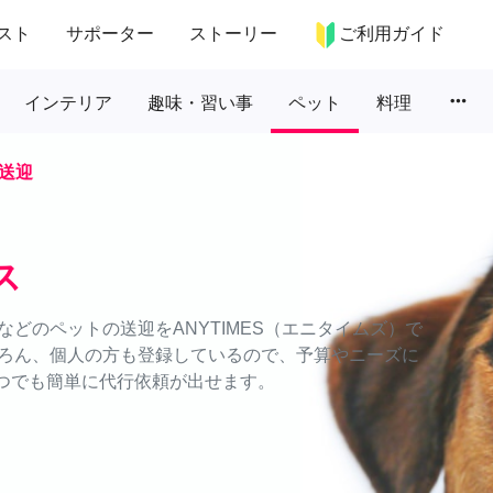
スト
サポーター
ストーリー
ご利用ガイド
more_horiz
インテリア
趣味・習い事
ペット
料理
送迎
ス
どのペットの送迎をANYTIMES（エニタイムズ）で
ろん、個人の方も登録しているので、予算やニーズに
いつでも簡単に代行依頼が出せます。