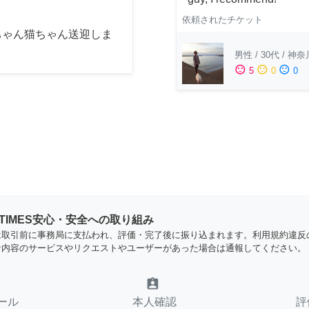
依頼されたチケット
ちゃん猫ちゃん送迎しま
男性
/
30代
/
神奈
sentiment_satisfied
sentiment_neutral
sentiment_dissatisfied
5
0
0
YTIMES安心・安全への取り組み
は取引前に事務局に支払われ、評価・完了後に振り込まれます。利用規約違反
な内容のサービスやリクエストやユーザーがあった場合は通報してください。
assignment_ind
ール
本人確認
評