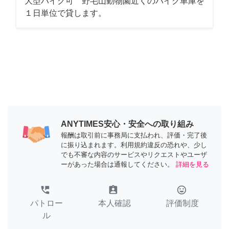
大型バイク可 野毛山動物園近くのバイク車庫を
１日単位で貸します。
ANYTIMES安心・安全への取り組み
報酬は取引前に事務局に支払われ、評価・完了後
に振り込まれます。利用規約違反の恐れや、少し
でも不審な内容のサービスやリクエストやユーザ
ーがあった場合は通報してください。
詳細を見る
perm_phone_msg
assignment_ind
tag_faces
パトロー
本人確認
評価制度
ル