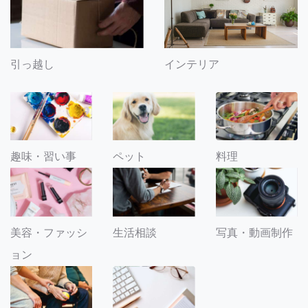
引っ越し
インテリア
趣味・習い事
ペット
料理
美容・ファッシ
生活相談
写真・動画制作
ョン