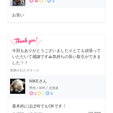
sentiment_satisfied
sentiment_neutral
sentiment_dissatisfied
44
1
0
お笑い
今回もありがとうございました☺️とても頑張って
いただいて感謝です🙏気持ちの良い取引ができま
した！！
依頼されたチケット
NIKEさん
男性
/
40代
/
北海道
sentiment_satisfied
sentiment_neutral
sentiment_dissatisfied
2
1
0
基本的にほぼ何でもOKです！