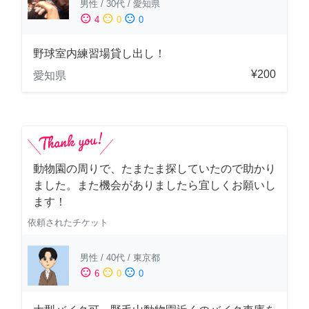
男性
/
30代
/
愛知県
sentiment_satisfied
sentiment_neutral
sentiment_dissatisfied
4
0
0
野球室内練習場貸し出し！
¥200
愛知県
動物園の周りで、たまたま探していたので助かり
ました。また機会がありましたら宜しくお願いし
ます！
依頼されたチケット
男性
/
40代
/
東京都
sentiment_satisfied
sentiment_neutral
sentiment_dissatisfied
6
0
0