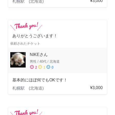
¥3,000
札幌駅 (北海道)
ありがとうございます！
依頼されたチケット
NIKEさん
男性
/
40代
/
北海道
sentiment_satisfied
sentiment_neutral
sentiment_dissatisfied
2
1
0
基本的にほぼ何でもOKです！
¥3,000
札幌駅 (北海道)