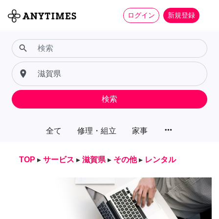
ログイン
新規登録
search
place
検索
more_horiz
全て
修理・組立
家事
TOP
▸
サービス
▸
滋賀県
▸
その他
▸
レンタル