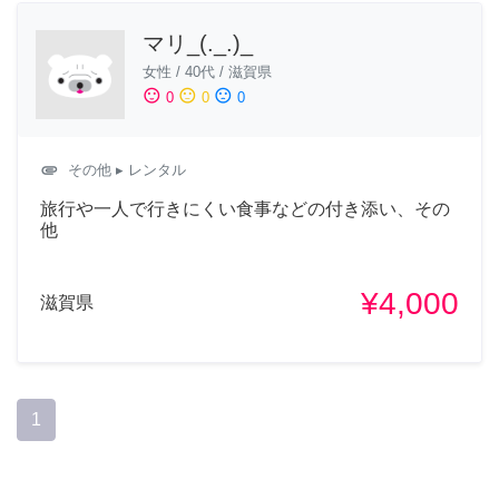
マリ_(._.)_
女性
/
40代
/
滋賀県
sentiment_satisfied
sentiment_neutral
sentiment_dissatisfied
0
0
0
attachment
その他
▸ レンタル
旅行や一人で行きにくい食事などの付き添い、その
他
¥4,000
滋賀県
1