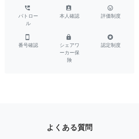
perm_phone_msg
assignment_ind
tag_faces
パトロー
本人確認
評価制度
ル
smartphone
lock
stars
番号確認
シェアワ
認定制度
ーカー保
険
よくある質問