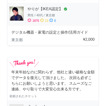
やりが【IKEA認定】
check_circle
男性
/
40代
/
東京都
sentiment_satisfied
sentiment_neutral
sentiment_dissatisfied
1876
13
0
デジタル機器・家電の設定と操作/活用ガイド
¥2,000
東京都
年末年始なのに関わらず、他社と違い破格な金額
でデータを復元して頂けました。 次回も必ずこ
ちらにお願いしようと思います。 スムーズなご
連絡、やり取りで大変安心出来る方です。
依頼されたチケット