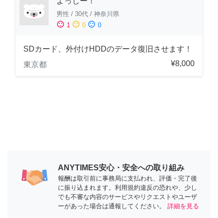
よっしー！
男性
/
30代
/
神奈川県
sentiment_satisfied
sentiment_neutral
sentiment_dissatisfied
1
0
0
SDカード、外付けHDDのデータ復旧させます！
¥8,000
東京都
ANYTIMES安心・安全への取り組み
報酬は取引前に事務局に支払われ、評価・完了後
に振り込まれます。利用規約違反の恐れや、少し
でも不審な内容のサービスやリクエストやユーザ
ーがあった場合は通報してください。
詳細を見る