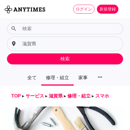
ログイン
新規登録
search
place
検索
more_horiz
全て
修理・組立
家事
TOP
▸
サービス
▸
滋賀県
▸
修理・組立
▸
スマホ