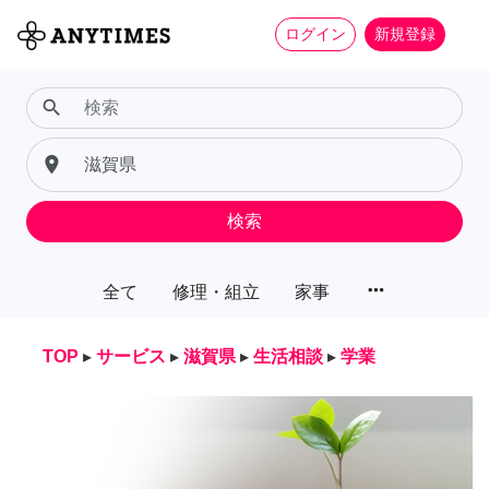
ログイン
新規登録
search
place
検索
more_horiz
全て
修理・組立
家事
TOP
▸
サービス
▸
滋賀県
▸
生活相談
▸
学業