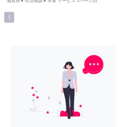
滋賀県
▸ 生活相談
▸ 学業
サービス
1ページ目
1