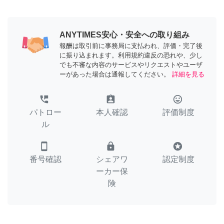
ANYTIMES安心・安全への取り組み
報酬は取引前に事務局に支払われ、評価・完了後
に振り込まれます。利用規約違反の恐れや、少し
でも不審な内容のサービスやリクエストやユーザ
ーがあった場合は通報してください。
詳細を見る
perm_phone_msg
assignment_ind
tag_faces
パトロー
本人確認
評価制度
ル
smartphone
lock
stars
番号確認
シェアワ
認定制度
ーカー保
険