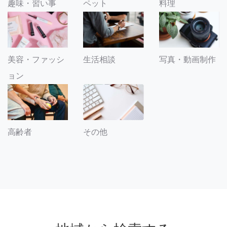
趣味・習い事
ペット
料理
美容・ファッシ
生活相談
写真・動画制作
ョン
その他
高齢者