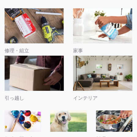
修理・組立
家事
引っ越し
インテリア