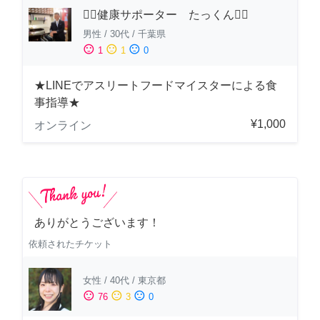
🏋️‍♂️健康サポーター たっくん🏋️‍♂️
男性
/
30代
/
千葉県
sentiment_satisfied
sentiment_neutral
sentiment_dissatisfied
1
1
0
★LINEでアスリートフードマイスターによる食
事指導★
¥1,000
オンライン
ありがとうございます！
依頼されたチケット
女性
/
40代
/
東京都
sentiment_satisfied
sentiment_neutral
sentiment_dissatisfied
76
3
0