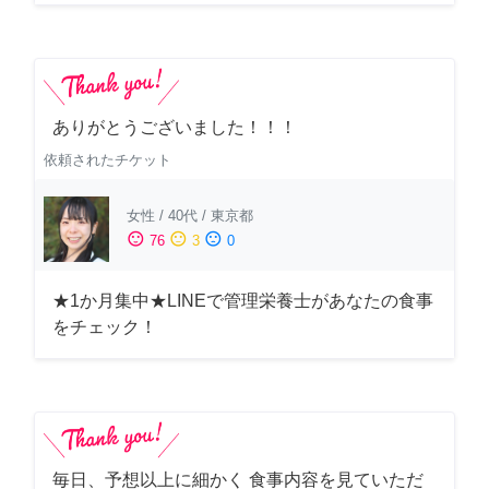
ありがとうございました！！！
依頼されたチケット
女性
/
40代
/
東京都
sentiment_satisfied
sentiment_neutral
sentiment_dissatisfied
76
3
0
★1か月集中★LINEで管理栄養士があなたの食事
をチェック！
毎日、予想以上に細かく 食事内容を見ていただ