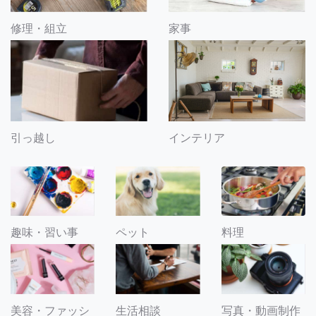
修理・組立
家事
引っ越し
インテリア
趣味・習い事
ペット
料理
美容・ファッシ
生活相談
写真・動画制作