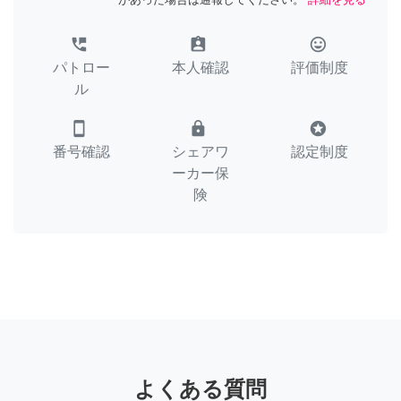
perm_phone_msg
assignment_ind
tag_faces
パトロー
本人確認
評価制度
ル
smartphone
lock
stars
番号確認
シェアワ
認定制度
ーカー保
険
よくある質問