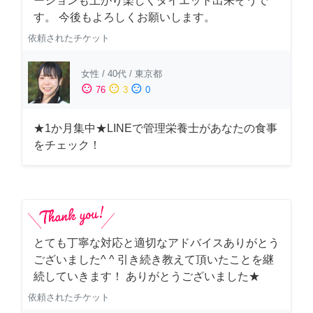
ーションも上がり楽しくダイエット出来そうで
す。 今後もよろしくお願いします。
依頼されたチケット
女性
/
40代
/
東京都
sentiment_satisfied
sentiment_neutral
sentiment_dissatisfied
76
3
0
★1か月集中★LINEで管理栄養士があなたの食事
をチェック！
とても丁寧な対応と適切なアドバイスありがとう
ございました^ ^ 引き続き教えて頂いたことを継
続していきます！ ありがとうございました★
依頼されたチケット