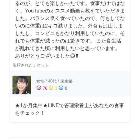
るのが、とても楽しかったです。食事だけではな
く、YouTubeのオススメ動画も教えていただきま
した。バランス良く食べていたので、何もしてな
いのに体重は2キロ減りました。外食も沢山しま
したし、コンビニもかなり利用していたのに、そ
れでも体重が減ったのは驚きです。 また食生活
が乱れてきた頃に利用したいと思っています。
ありがとうございました😊❣️
依頼されたチケット
女性
/
40代
/
東京都
sentiment_satisfied
sentiment_neutral
sentiment_dissatisfied
76
3
0
★1か月集中★LINEで管理栄養士があなたの食事
をチェック！