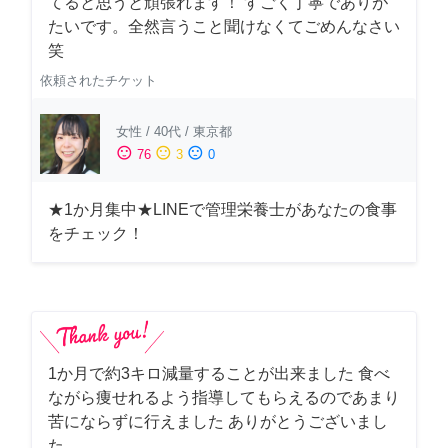
てると思うと頑張れます！ すごく丁寧でありが
たいです。全然言うこと聞けなくてごめんなさい
笑
依頼されたチケット
女性
/
40代
/
東京都
sentiment_satisfied
sentiment_neutral
sentiment_dissatisfied
76
3
0
★1か月集中★LINEで管理栄養士があなたの食事
をチェック！
1か月で約3キロ減量することが出来ました 食べ
ながら痩せれるよう指導してもらえるのであまり
苦にならずに行えました ありがとうございまし
た