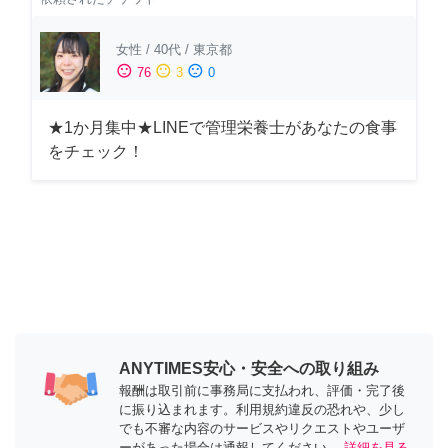
女性
/
40代
/
東京都
sentiment_satisfied
sentiment_neutral
sentiment_dissatisfied
76
3
0
★1か月集中★LINEで管理栄養士があなたの食事
をチェック！
ANYTIMES安心・安全への取り組み
報酬は取引前に事務局に支払われ、評価・完了後
に振り込まれます。利用規約違反の恐れや、少し
でも不審な内容のサービスやリクエストやユーザ
ーがあった場合は通報してください。
詳細を見る