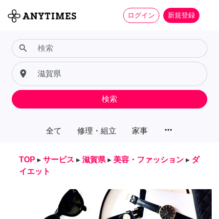
ログイン
新規登録
search
place
検索
more_horiz
全て
修理・組立
家事
TOP
▸
サービス
▸
滋賀県
▸
美容・ファッション
▸
ダ
イエット