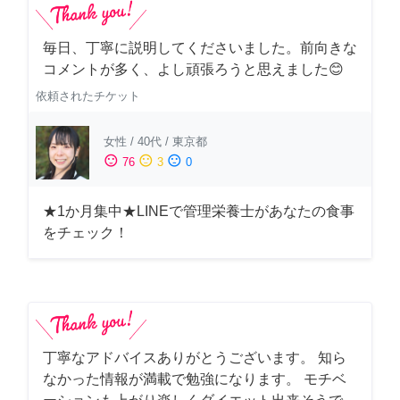
毎日、丁寧に説明してくださいました。前向きな
コメントが多く、よし頑張ろうと思えました😊
依頼されたチケット
女性
/
40代
/
東京都
sentiment_satisfied
sentiment_neutral
sentiment_dissatisfied
76
3
0
★1か月集中★LINEで管理栄養士があなたの食事
をチェック！
丁寧なアドバイスありがとうございます。 知ら
なかった情報が満載で勉強になります。 モチベ