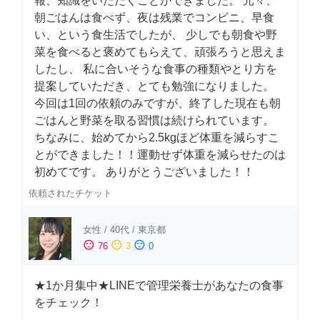
報、知識をいただくことができました。 元々、
朝ごはんは食べず、夜は残業でコンビニ、早食
い、という食生活でしたが、 少しでも朝食や野
菜を食べると褒めてもらえて、頑張ろうと思えま
したし、 私に合いそうな食事の種類やとり方を
提案していただき、とても勉強になりました。
今回は1回の依頼のみですが、終了した現在も朝
ごはんと野菜を取る習慣は続けられています。
ちなみに、始めてから2.5kgほど体重を減らすこ
とができました！！運動せず体重を減らせたのは
初めてです。 ありがとうございました！！
依頼されたチケット
女性
/
40代
/
東京都
sentiment_satisfied
sentiment_neutral
sentiment_dissatisfied
76
3
0
★1か月集中★LINEで管理栄養士があなたの食事
をチェック！