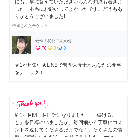
にも丁寧に答えていただきいろんな知識も着きま
した。本当にお願いしてよかったです。どうもあ
りがとうございました!
依頼されたチケット
女性
/
40代
/
東京都
sentiment_satisfied
sentiment_neutral
sentiment_dissatisfied
76
3
0
★1か月集中★LINEで管理栄養士があなたの食事
をチェック！
約1ヶ月間、お世話になりました。 「続けるこ
と」を目標にいましたが、毎回細かく丁寧にコメ
ントを返してくださるだけでなく、たくさんの情