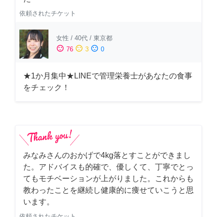
依頼されたチケット
女性
/
40代
/
東京都
sentiment_satisfied
sentiment_neutral
sentiment_dissatisfied
76
3
0
★1か月集中★LINEで管理栄養士があなたの食事
をチェック！
みなみさんのおかげで4kg落とすことができまし
た。アドバイスも的確で、優しくて、丁寧でとっ
てもモチベーションが上がりました。これからも
教わったことを継続し健康的に痩せていこうと思
います。
依頼されたチケット