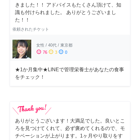
きました！！ アドバイスもたくさん頂けて、知
識も付けられました。 ありがとうございまし
た！！
依頼されたチケット
女性
/
40代
/
東京都
sentiment_satisfied
sentiment_neutral
sentiment_dissatisfied
76
3
0
★1か月集中★LINEで管理栄養士があなたの食事
をチェック！
ありがとうございます！大満足でした。良いとこ
ろを見つけてくれて、必ず褒めてくれるので、モ
チベーションが上がります。1ヶ月やり取りをす