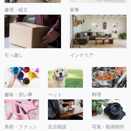
修理・組立
家事
引っ越し
インテリア
趣味・習い事
ペット
料理
美容・ファッシ
生活相談
写真・動画制作