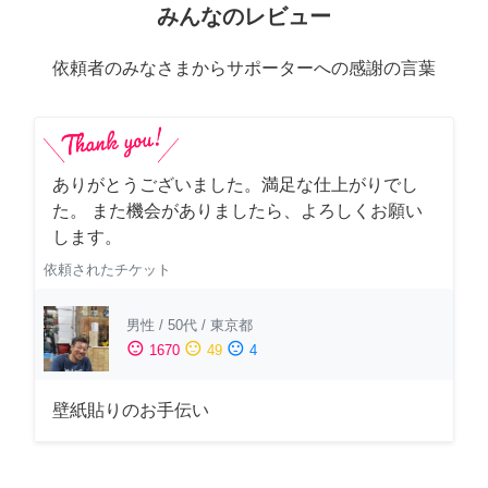
みんなのレビュー
依頼者のみなさまからサポーターへの感謝の言葉
ありがとうございました。満足な仕上がりでし
た。 また機会がありましたら、よろしくお願い
します。
依頼されたチケット
男性
/
50代
/
東京都
sentiment_satisfied
sentiment_neutral
sentiment_dissatisfied
1670
49
4
壁紙貼りのお手伝い