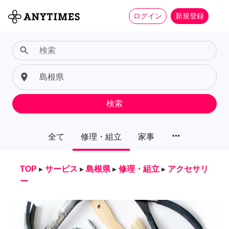
ログイン
新規登録
search
place
検索
more_horiz
全て
修理・組立
家事
TOP
▸
サービス
▸
島根県
▸
修理・組立
▸
アクセサリ
ー