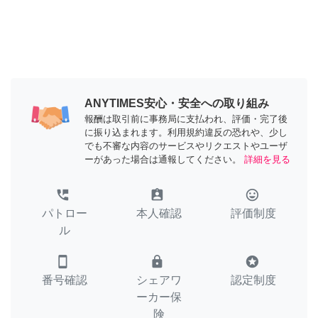
ANYTIMES安心・安全への取り組み
報酬は取引前に事務局に支払われ、評価・完了後
に振り込まれます。利用規約違反の恐れや、少し
でも不審な内容のサービスやリクエストやユーザ
ーがあった場合は通報してください。
詳細を見る
perm_phone_msg
assignment_ind
tag_faces
パトロー
本人確認
評価制度
ル
smartphone
lock
stars
番号確認
シェアワ
認定制度
ーカー保
険