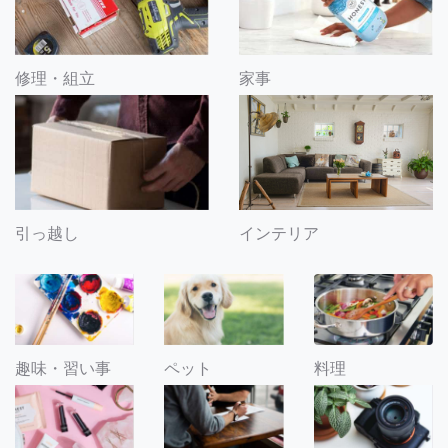
修理・組立
家事
引っ越し
インテリア
趣味・習い事
ペット
料理