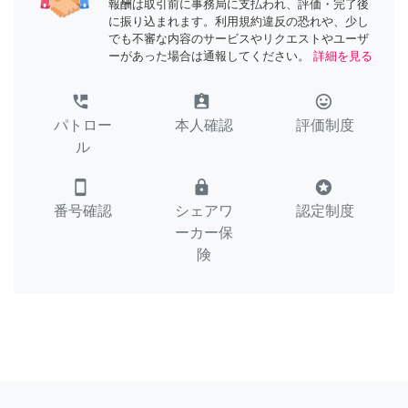
報酬は取引前に事務局に支払われ、評価・完了後
に振り込まれます。利用規約違反の恐れや、少し
でも不審な内容のサービスやリクエストやユーザ
ーがあった場合は通報してください。
詳細を見る
perm_phone_msg
assignment_ind
tag_faces
パトロー
本人確認
評価制度
ル
smartphone
lock
stars
番号確認
シェアワ
認定制度
ーカー保
険