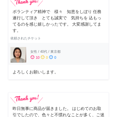
ボランティア精神で 様々 知恵をしぼり 任務
遂行して頂き とても誠実で 気持ちを 込もっ
てるのを感じ嬉しかったです。 大変感謝してま
す。
依頼されたチケット
女性
/
40代
/
東京都
sentiment_satisfied
sentiment_neutral
sentiment_dissatisfied
10
0
0
よろしくお願いします。
昨日無事に商品が届きました。 はじめてのお取
引でしたので、色々と不慣れなことが多く、ご迷