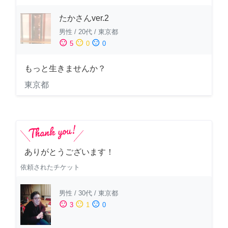
たかさんver.2
男性
/
20代
/
東京都
sentiment_satisfied
sentiment_neutral
sentiment_dissatisfied
5
0
0
もっと生きませんか？
東京都
ありがとうございます！
依頼されたチケット
男性
/
30代
/
東京都
sentiment_satisfied
sentiment_neutral
sentiment_dissatisfied
3
1
0