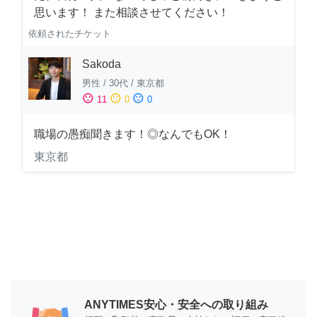
思います！ また相談させてください！
依頼されたチケット
Sakoda
男性
/
30代
/
東京都
sentiment_satisfied
sentiment_neutral
sentiment_dissatisfied
11
0
0
職場の愚痴聞きます！◎なんでもOK！
東京都
ANYTIMES安心・安全への取り組み