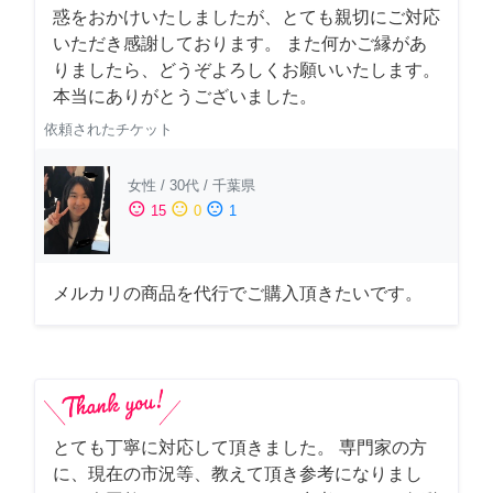
惑をおかけいたしましたが、とても親切にご対応
いただき感謝しております。 また何かご縁があ
りましたら、どうぞよろしくお願いいたします。
本当にありがとうございました。
依頼されたチケット
女性
/
30代
/
千葉県
sentiment_satisfied
sentiment_neutral
sentiment_dissatisfied
15
0
1
メルカリの商品を代行でご購入頂きたいです。
とても丁寧に対応して頂きました。 専門家の方
に、現在の市況等、教えて頂き参考になりまし