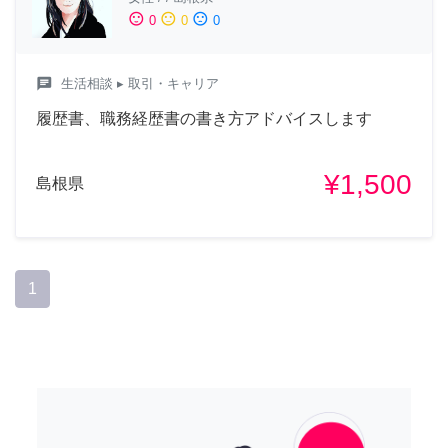
sentiment_satisfied
sentiment_neutral
sentiment_dissatisfied
0
0
0
chat
生活相談
▸ 取引・キャリア
履歴書、職務経歴書の書き方アドバイスします
¥1,500
島根県
1