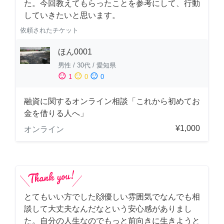
た。今回教えてもらったことを参考にして、行動
していきたいと思います。
依頼されたチケット
ほん0001
男性
/
30代
/
愛知県
sentiment_satisfied
sentiment_neutral
sentiment_dissatisfied
1
0
0
融資に関するオンライン相談「これから初めてお
金を借りる人へ」
¥1,000
オンライン
とてもいい方でした🙌優しい雰囲気でなんでも相
談して大丈夫なんだなという安心感がありまし
た。自分の人生なのでもっと前向きに生きようと