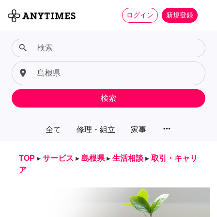
ログイン
新規登録
search
place
検索
more_horiz
全て
修理・組立
家事
TOP
▸
サービス
▸
島根県
▸
生活相談
▸
取引・キャリ
ア