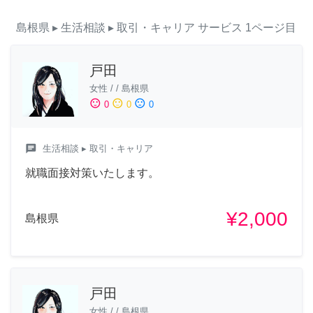
島根県
▸ 生活相談
▸ 取引・キャリア
サービス
1ページ目
戸田
女性
/
/
島根県
sentiment_satisfied
sentiment_neutral
sentiment_dissatisfied
0
0
0
chat
生活相談
▸ 取引・キャリア
就職面接対策いたします。
¥2,000
島根県
戸田
女性
/
/
島根県