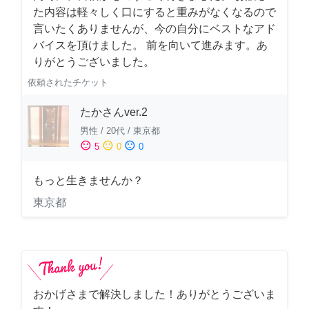
た内容は軽々しく口にすると重みがなくなるので
言いたくありませんが、今の自分にベストなアド
バイスを頂けました。 前を向いて進みます。あ
りがとうございました。
依頼されたチケット
たかさんver.2
男性
/
20代
/
東京都
sentiment_satisfied
sentiment_neutral
sentiment_dissatisfied
5
0
0
もっと生きませんか？
東京都
おかげさまで解決しました！ありがとうございま