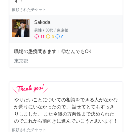
す！
依頼されたチケット
Sakoda
男性
/
30代
/
東京都
sentiment_satisfied
sentiment_neutral
sentiment_dissatisfied
11
0
0
職場の愚痴聞きます！◎なんでもOK！
東京都
やりたいことについての相談をできる人がなかな
か周りにいなかったので、 話せてとてもすっき
りしました。 また今後の方向性まで決められた
のでこれから前向きに進んでいこうと思います！
依頼されたチケット