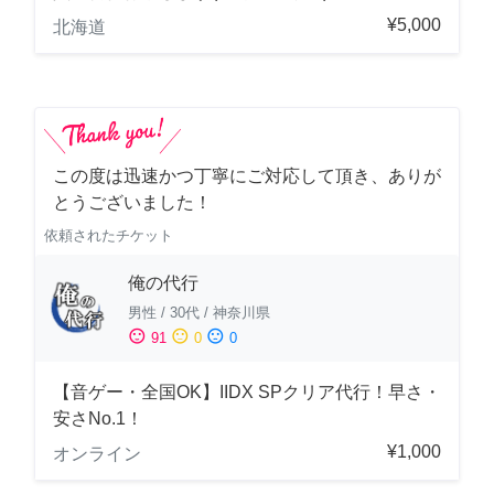
¥5,000
北海道
この度は迅速かつ丁寧にご対応して頂き、ありが
とうございました！
依頼されたチケット
俺の代行
男性
/
30代
/
神奈川県
sentiment_satisfied
sentiment_neutral
sentiment_dissatisfied
91
0
0
【音ゲー・全国OK】IIDX SPクリア代行！早さ・
安さNo.1！
¥1,000
オンライン