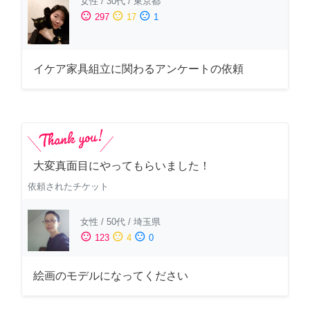
女性
/
30代
/
東京都
sentiment_satisfied
sentiment_neutral
sentiment_dissatisfied
297
17
1
イケア家具組立に関わるアンケートの依頼
大変真面目にやってもらいました！
依頼されたチケット
女性
/
50代
/
埼玉県
sentiment_satisfied
sentiment_neutral
sentiment_dissatisfied
123
4
0
絵画のモデルになってください