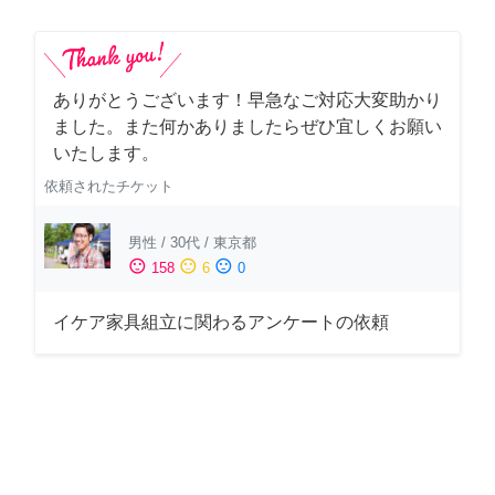
ありがとうございます！早急なご対応大変助かり
ました。また何かありましたらぜひ宜しくお願い
いたします。
依頼されたチケット
男性
/
30代
/
東京都
sentiment_satisfied
sentiment_neutral
sentiment_dissatisfied
158
6
0
イケア家具組立に関わるアンケートの依頼