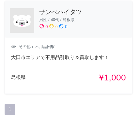
サンべハイタツ
男性
/
40代
/
島根県
sentiment_satisfied
sentiment_neutral
sentiment_dissatisfied
0
0
0
attachment
その他
▸ 不用品回収
大田市エリアで不用品引取り＆買取します！
¥1,000
島根県
1