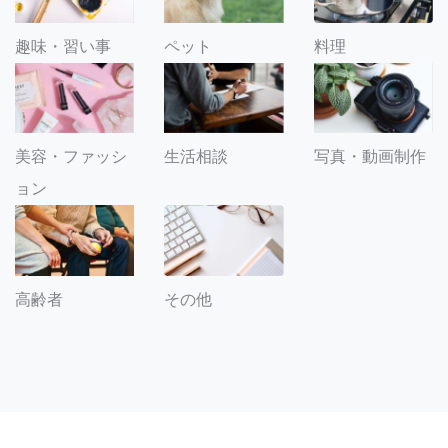
趣味・習い事
ペット
料理
美容・ファッシ
生活相談
写真・動画制作
ョン
その他
高齢者