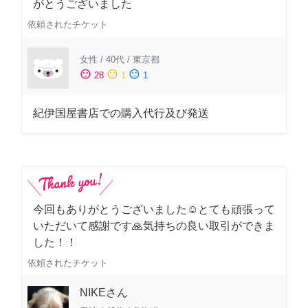
がとうございました
依頼されたチケット
女性
/
40代
/
東京都
sentiment_satisfied
sentiment_neutral
sentiment_dissatisfied
28
1
1
紀伊国屋書店での購入代行及び発送
今回もありがとうございました☺️とても頑張って
いただいて感謝です🙏気持ちの良い取引ができま
した！！
依頼されたチケット
NIKEさん