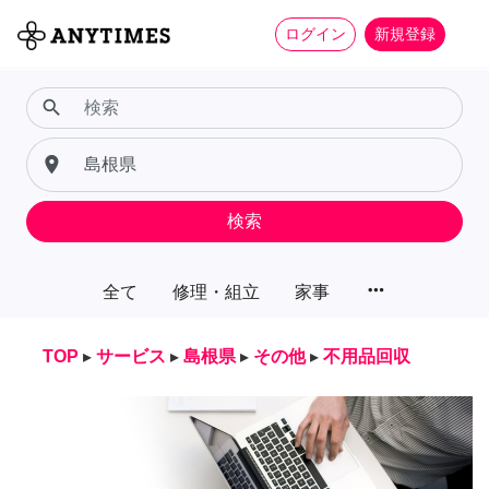
ログイン
新規登録
search
place
検索
more_horiz
全て
修理・組立
家事
TOP
▸
サービス
▸
島根県
▸
その他
▸
不用品回収