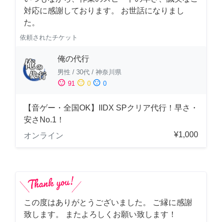
対応に感謝しております。 お世話になりまし
た。
依頼されたチケット
俺の代行
男性
/
30代
/
神奈川県
sentiment_satisfied
sentiment_neutral
sentiment_dissatisfied
91
0
0
【音ゲー・全国OK】IIDX SPクリア代行！早さ・
安さNo.1！
¥1,000
オンライン
この度はありがとうございました。 ご縁に感謝
致します。 またよろしくお願い致します！