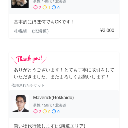
男性
/
40代
/
北海道
sentiment_satisfied
sentiment_neutral
sentiment_dissatisfied
2
1
0
基本的にほぼ何でもOKです！
¥3,000
札幌駅 (北海道)
ありがとうございます！とても丁寧に取引をして
いただきました。またよろしくお願いします！！
依頼されたチケット
Maverick(Hokkaido)
男性
/
50代
/
北海道
sentiment_satisfied
sentiment_neutral
sentiment_dissatisfied
2
0
0
買い物代行致します(北海道エリア)