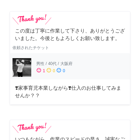
この度は丁寧に作業して下さり、ありがとうござ
いました。今後ともよろしくお願い致します。
依頼されたチケット
男性
/
40代
/
大阪府
sentiment_satisfied
sentiment_neutral
sentiment_dissatisfied
1
0
0
❣️家事育児本業しながら❣️仕入のお仕事してみま
せんか？？
いつもながら、作業のスピードの早さ、誠実なご