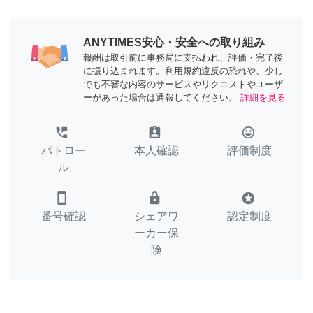
ANYTIMES安心・安全への取り組み
報酬は取引前に事務局に支払われ、評価・完了後
に振り込まれます。利用規約違反の恐れや、少し
でも不審な内容のサービスやリクエストやユーザ
ーがあった場合は通報してください。
詳細を見る
perm_phone_msg
assignment_ind
tag_faces
パトロー
本人確認
評価制度
ル
smartphone
lock
stars
番号確認
シェアワ
認定制度
ーカー保
険