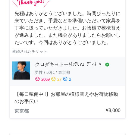
先程はありがとうございました。時間ぴったりに
来ていただき、手袋などを準備いただいて家具を
丁寧に扱っていただきました。お陰様で模様替え
が進みました。また機会がありましたらお願いし
たいです。今回はありがとうございました。
依頼されたチケット
クロダキヨトモ/ｲﾝﾃﾘｱｺｰﾃﾞｨﾈｰﾀｰ
check_circle
男性
/
50代
/
東京都
sentiment_satisfied
sentiment_neutral
sentiment_dissatisfied
2069
27
2
【毎日稼働中‼︎】お部屋の模様替えやお荷物移動
のお手伝い
¥8,000
東京都