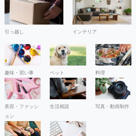
引っ越し
インテリア
趣味・習い事
ペット
料理
美容・ファッシ
生活相談
写真・動画制作
ョン