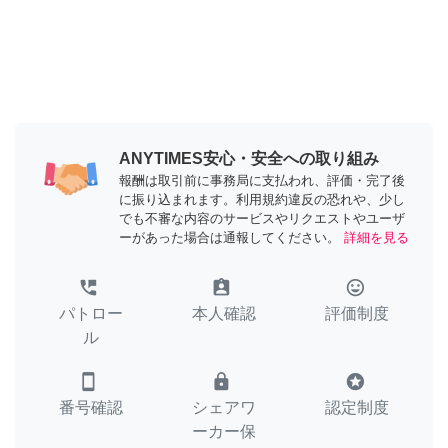
ANYTIMES安心・安全への取り組み
報酬は取引前に事務局に支払われ、評価・完了後
に振り込まれます。利用規約違反の恐れや、少し
でも不審な内容のサービスやリクエストやユーザ
ーがあった場合は通報してください。
詳細を見る
perm_phone_msg
assignment_ind
tag_faces
パトロー
本人確認
評価制度
ル
smartphone
lock
stars
番号確認
シェアワ
認定制度
ーカー保