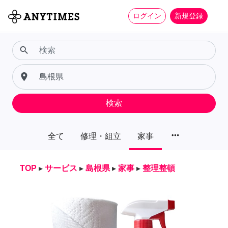
ログイン
新規登録
search
place
検索
more_horiz
全て
修理・組立
家事
TOP
▸
サービス
▸
島根県
▸
家事
▸
整理整頓