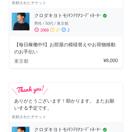
依頼されたチケット
クロダキヨトモ/ｲﾝﾃﾘｱｺｰﾃﾞｨﾈｰﾀｰ
check_circle
男性
/
50代
/
東京都
sentiment_satisfied
sentiment_neutral
sentiment_dissatisfied
2069
27
2
【毎日稼働中‼︎】お部屋の模様替えやお荷物移動
のお手伝い
¥8,000
東京都
ありがとうございます！助かります。 またお願
いする予定です。
依頼されたチケット
クロダキヨトモ/ｲﾝﾃﾘｱｺｰﾃﾞｨﾈｰﾀｰ
check_circle