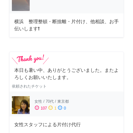
横浜 整理整頓・断捨離・片付け、他相談、お手
伝いします❗
本日も暑い中、ありがとうございました。またよ
ろしくお願いいたします。
依頼されたチケット
女性
/
70代
/
東京都
sentiment_satisfied
sentiment_neutral
sentiment_dissatisfied
107
1
0
女性スタッフによる片付け代行