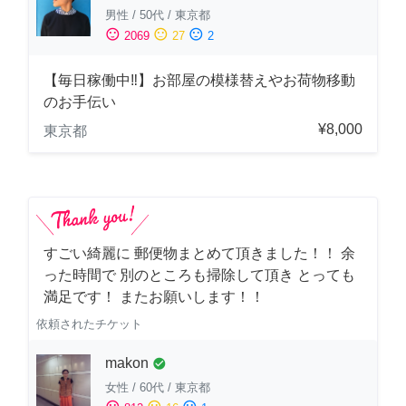
男性
/
50代
/
東京都
sentiment_satisfied
sentiment_neutral
sentiment_dissatisfied
2069
27
2
【毎日稼働中‼︎】お部屋の模様替えやお荷物移動
のお手伝い
¥8,000
東京都
すごい綺麗に 郵便物まとめて頂きました！！ 余
った時間で 別のところも掃除して頂き とっても
満足です！ またお願いします！！
依頼されたチケット
makon
check_circle
女性
/
60代
/
東京都