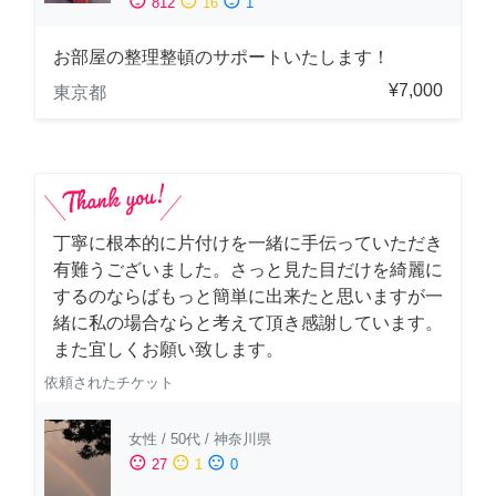
sentiment_satisfied
sentiment_neutral
sentiment_dissatisfied
812
16
1
お部屋の整理整頓のサポートいたします！
¥7,000
東京都
丁寧に根本的に片付けを一緒に手伝っていただき
有難うございました。さっと見た目だけを綺麗に
するのならばもっと簡単に出来たと思いますが一
緒に私の場合ならと考えて頂き感謝しています。
また宜しくお願い致します。
依頼されたチケット
女性
/
50代
/
神奈川県
sentiment_satisfied
sentiment_neutral
sentiment_dissatisfied
27
1
0