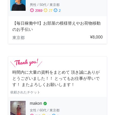
男性
/
50代
/
東京都
sentiment_satisfied
sentiment_neutral
sentiment_dissatisfied
2069
27
2
【毎日稼働中‼︎】お部屋の模様替えやお荷物移動
のお手伝い
¥8,000
東京都
時間内に大量の資料をまとめて 頂き誠にありが
とうございました！！ とってもお仕事が早いで
す！ またよろしくお願いします！
依頼されたチケット
makon
check_circle
女性
/
60代
/
東京都