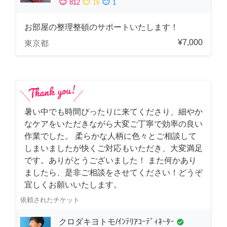
sentiment_satisfied
sentiment_neutral
sentiment_dissatisfied
812
16
1
お部屋の整理整頓のサポートいたします！
¥7,000
東京都
暑い中でも時間ぴったりに来てくださり、細やか
なケアをいただきながら大変ご丁寧で効率の良い
作業でした。 柔らかな人柄に色々とご相談して
しまいましたが快くご対応もいただき、大変満足
です。ありがとうございました！ また何かあり
ましたら、是非ご相談をさせてください！どうぞ
宜しくお願いいたします。
依頼されたチケット
クロダキヨトモ/ｲﾝﾃﾘｱｺｰﾃﾞｨﾈｰﾀｰ
check_circle