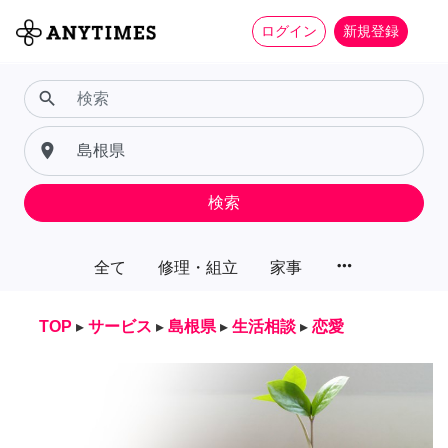
ログイン
新規登録
search
place
検索
more_horiz
全て
修理・組立
家事
TOP
▸
サービス
▸
島根県
▸
生活相談
▸
恋愛