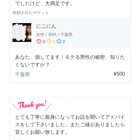
でしたけど、大満足です。
依頼されたチケット
にこにん
女性
/
30代
/
千葉県
sentiment_satisfied
sentiment_neutral
sentiment_dissatisfied
5
0
0
あなた、損してます！モテる男性の秘密、知りた
くないですか？
¥500
千葉県
とても丁寧に親身になってお話を聞いてアドバイ
スをして下さいました。またご縁がありましたら
宜しくお願い致します。