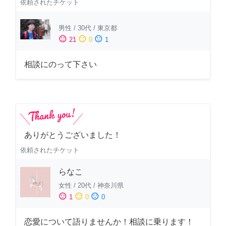
依頼されたチケット
男性
/
30代
/
東京都
sentiment_satisfied
sentiment_neutral
sentiment_dissatisfied
21
0
1
相談にのって下さい
ありがとうございました！
依頼されたチケット
らなこ
女性
/
20代
/
神奈川県
sentiment_satisfied
sentiment_neutral
sentiment_dissatisfied
1
0
0
恋愛について語りませんか！相談に乗ります！