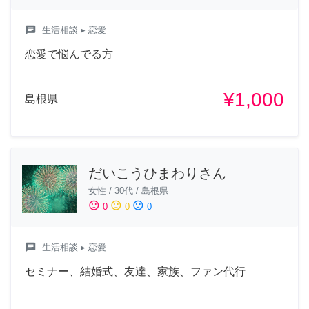
chat
生活相談
▸ 恋愛
恋愛で悩んでる方
¥1,000
島根県
だいこうひまわりさん
女性
/
30代
/
島根県
sentiment_satisfied
sentiment_neutral
sentiment_dissatisfied
0
0
0
chat
生活相談
▸ 恋愛
セミナー、結婚式、友達、家族、ファン代行