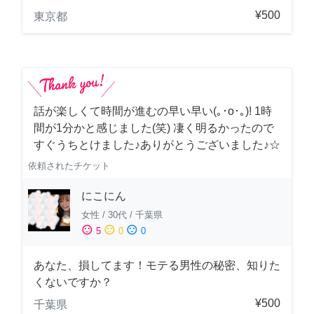
¥500
東京都
話が楽しくて時間が進むの早い早い(｡･о･｡)! 1時
間が1分かと感じました(笑) 凄く明るかったので
すぐうちとけました♪ありがとうございました♪☆
依頼されたチケット
にこにん
女性
/
30代
/
千葉県
sentiment_satisfied
sentiment_neutral
sentiment_dissatisfied
5
0
0
あなた、損してます！モテる男性の秘密、知りた
くないですか？
¥500
千葉県