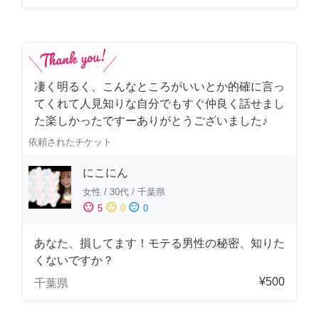
凄く明るく、こんなところがいいとか的確に言っ
てくれて人見知りな自分でもすぐ仲良く話せまし
た楽しかったですーありがとうございました♪
依頼されたチケット
にこにん
女性
/
30代
/
千葉県
sentiment_satisfied
sentiment_neutral
sentiment_dissatisfied
5
0
0
あなた、損してます！モテる男性の秘密、知りた
くないですか？
¥500
千葉県