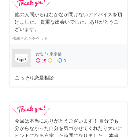
他の人間からはなかなか聞けないアドバイスを頂
けました。 貴重な出会いでした、ありがとうご
ざいます。
依頼されたチケット
女性
/
/
東京都
sentiment_satisfied
sentiment_neutral
sentiment_dissatisfied
15
1
0
こっそり恋愛相談
今回は本当にありがとうございます！ 自分でも
分からなかった自分を気づかせてくれたり大いに
ヒントになる充実した時間になりました。 本当