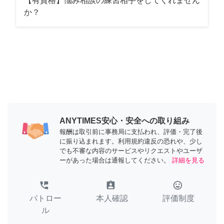
【有資格】悩み相談の練習相手をしてくれません
か？
ANYTIMES安心・安全への取り組み
報酬は取引前に事務局に支払われ、評価・完了後
に振り込まれます。利用規約違反の恐れや、少し
でも不審な内容のサービスやリクエストやユーザ
ーがあった場合は通報してください。
詳細を見る
perm_phone_msg
assignment_ind
tag_faces
パトロー
本人確認
評価制度
ル