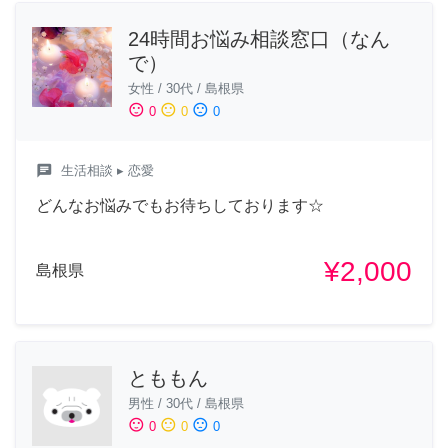
24時間お悩み相談窓口（なん
で）
女性
/
30代
/
島根県
sentiment_satisfied
sentiment_neutral
sentiment_dissatisfied
0
0
0
chat
生活相談
▸ 恋愛
どんなお悩みでもお待ちしております☆
¥2,000
島根県
とももん
男性
/
30代
/
島根県
sentiment_satisfied
sentiment_neutral
sentiment_dissatisfied
0
0
0