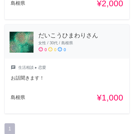
¥2,000
島根県
だいこうひまわりさん
女性
/
30代
/
島根県
sentiment_satisfied
sentiment_neutral
sentiment_dissatisfied
0
0
0
chat
生活相談
▸ 恋愛
お話聞きます！
¥1,000
島根県
1