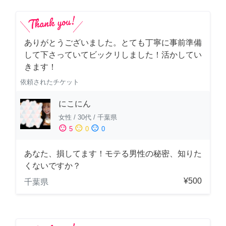
ありがとうございました。とても丁寧に事前準備
して下さっていてビックリしました！活かしてい
きます！
依頼されたチケット
にこにん
女性
/
30代
/
千葉県
sentiment_satisfied
sentiment_neutral
sentiment_dissatisfied
5
0
0
あなた、損してます！モテる男性の秘密、知りた
くないですか？
¥500
千葉県