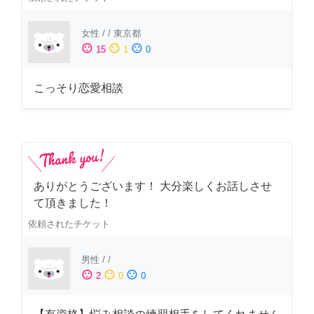
女性
/
/
東京都
sentiment_satisfied
sentiment_neutral
sentiment_dissatisfied
15
1
0
こっそり恋愛相談
ありがとうございます！ 大分楽しくお話しさせ
て頂きました！
依頼されたチケット
男性
/
/
sentiment_satisfied
sentiment_neutral
sentiment_dissatisfied
2
0
0