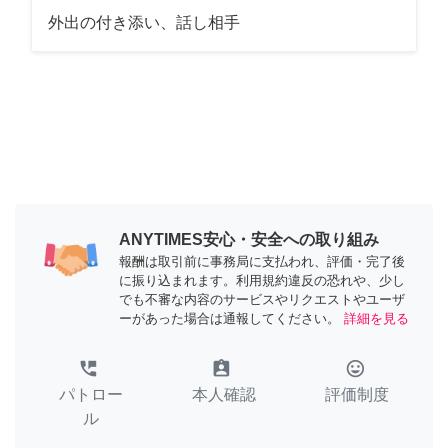
外出の付き添い、話し相手
ANYTIMES安心・安全への取り組み
報酬は取引前に事務局に支払われ、評価・完了後
に振り込まれます。利用規約違反の恐れや、少し
でも不審な内容のサービスやリクエストやユーザ
ーがあった場合は通報してください。
詳細を見る
perm_phone_msg
assignment_ind
tag_faces
パトロー
本人確認
評価制度
ル