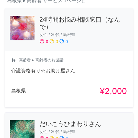
島根県
▸ 高齢者
サービス
1ページ目
24時間お悩み相談窓口（なん
で）
女性
/
30代
/
島根県
sentiment_satisfied
sentiment_neutral
sentiment_dissatisfied
0
0
0
escalator_warning
高齢者
▸ 高齢者のお世話
介護資格有り☆お助け屋さん
¥2,000
島根県
だいこうひまわりさん
女性
/
30代
/
島根県