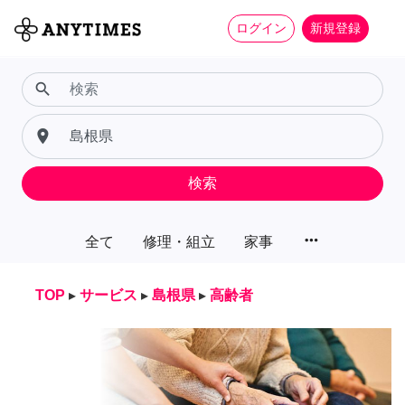
ログイン
新規登録
search
place
検索
more_horiz
全て
修理・組立
家事
TOP
▸
サービス
▸
島根県
▸
高齢者