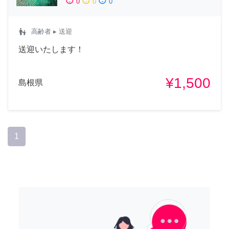
sentiment_satisfied
sentiment_neutral
sentiment_dissatisfied
0
0
0
escalator_warning
高齢者
▸ 送迎
送迎いたします！
¥1,500
島根県
1