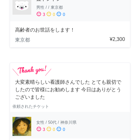
男性
/
/
東京都
sentiment_satisfied
sentiment_neutral
sentiment_dissatisfied
3
0
0
高齢者のお世話をします！
¥2,300
東京都
大変素晴らしい看護師さんでした とても親切で
したので皆様にお勧めします 今日はありがとう
ございました
依頼されたチケット
女性
/
50代
/
神奈川県
sentiment_satisfied
sentiment_neutral
sentiment_dissatisfied
3
0
0