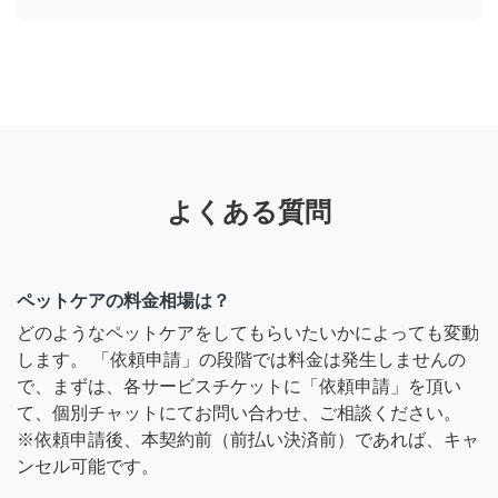
よくある質問
ペットケアの料金相場は？
どのようなペットケアをしてもらいたいかによっても変動
します。 「依頼申請」の段階では料金は発生しませんの
で、まずは、各サービスチケットに「依頼申請」を頂い
て、個別チャットにてお問い合わせ、ご相談ください。
※依頼申請後、本契約前（前払い決済前）であれば、キャ
ンセル可能です。