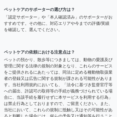
ペットケアのサポーターの選び方は？
「認定サポーター」や「本人確認済み」のサポーターがお
すすめです。その他に、対応エリアや今までの評価/実績
を確認して、選んでください。
ペットケアの依頼における注意点は？
ペットの預かり、散歩等につきましては、動物の愛護及び
管理に関する法律の規制の対象となり、これらのサービス
をご提供されるにあたっては、同法に定める種動物取扱業
者の登録又は広告に関する規制が課される可能性がありま
す。当社利用規約においても、「法令に基づき監督官庁等
への届出、許認可の取得等の手続が義務づけられている場
合に、当該手続を履行せずに本サービスを利用する行為」
は禁止行為としておりますので、ご留意ください。また、
当社において、これらの規制に抵触し又はその可能性があ
ると判断した場合には、何らの予告又は通知等を行うこと