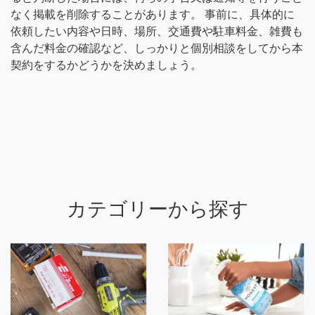
なく掲載を削除することがあります。 事前に、具体的に
依頼したい内容や日時、場所、交通費や駐車料金、雑費も
含んだ料金の確認など、しっかりと個別相談をしてから本
契約をするかどうかを決めましょう。
カテゴリーから探す