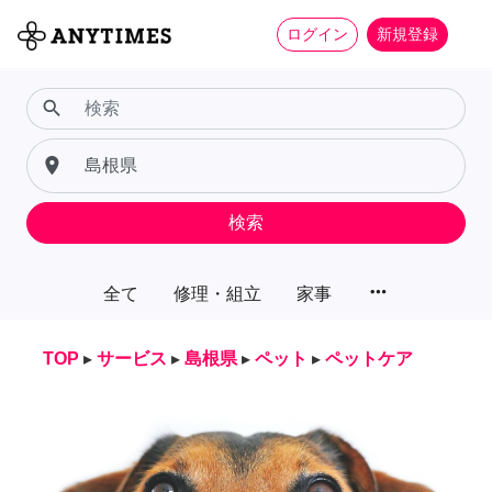
ログイン
新規登録
search
place
検索
more_horiz
全て
修理・組立
家事
TOP
▸
サービス
▸
島根県
▸
ペット
▸
ペットケア