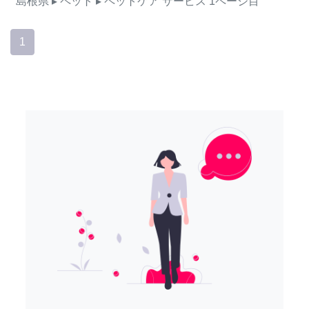
島根県
▸ ペット
▸ ペットケア
サービス
1ページ目
1