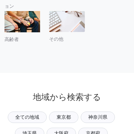
ョン
その他
高齢者
地域から検索する
全ての地域
東京都
神奈川県
埼玉県
大阪府
京都府