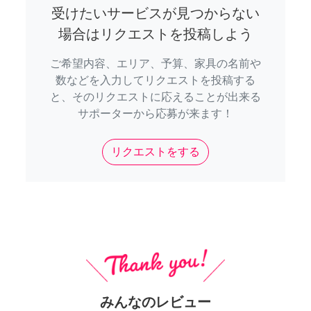
受けたいサービスが見つからない
場合はリクエストを投稿しよう
ご希望内容、エリア、予算、家具の名前や
数などを入力してリクエストを投稿する
と、そのリクエストに応えることが出来る
サポーターから応募が来ます！
リクエストをする
みんなのレビュー