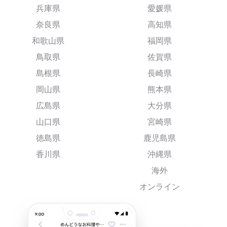
兵庫県
愛媛県
奈良県
高知県
和歌山県
福岡県
鳥取県
佐賀県
島根県
長崎県
岡山県
熊本県
広島県
大分県
山口県
宮崎県
徳島県
鹿児島県
香川県
沖縄県
海外
オンライン