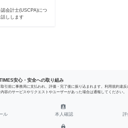
認会計士(USCPA)につ
お話しします
YTIMES安心・安全への取り組み
は取引前に事務局に支払われ、評価・完了後に振り込まれます。利用規約違反
な内容のサービスやリクエストやユーザーがあった場合は通報してください。
assignment_ind
ール
本人確認
評
lock