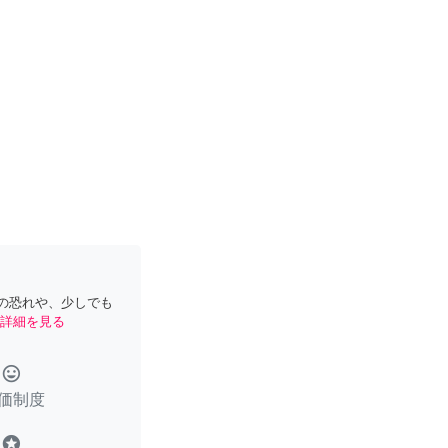
の恐れや、少しでも
詳細を見る
tag_faces
価制度
stars