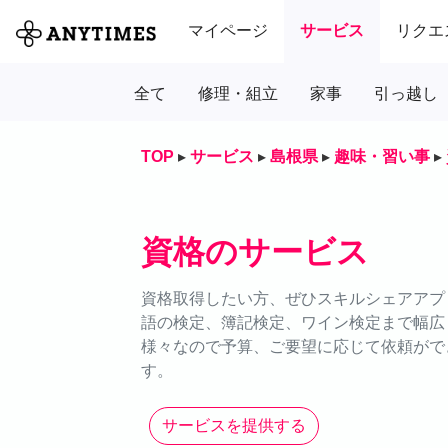
マイページ
サービス
リクエ
全て
修理・組立
家事
引っ越し
TOP
▸
サービス
▸
島根県
▸
趣味・習い事
▸
資格のサービス
資格取得したい方、ぜひスキルシェアアプリ
語の検定、簿記検定、ワイン検定まで幅広
様々なので予算、ご要望に応じて依頼がで
す。
サービスを提供する