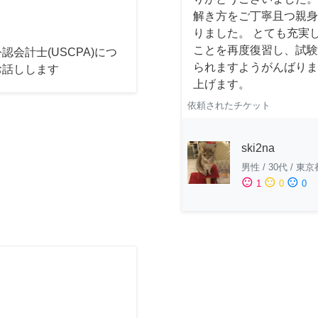
解き方をご丁寧且つ親身
りました。 とても充実
ことを再度復習し、試験
認会計士(USCPA)につ
られますようがんばりま
お話しします
上げます。
依頼されたチケット
ski2na
男性
/
30代
/
東京
sentiment_satisfied
sentiment_neutral
sentiment_dissatisfied
1
0
0