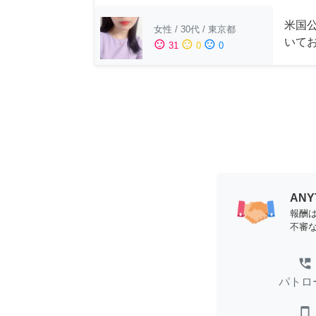
米国公
女性
/
30代
/
東京都
いて
sentiment_satisfied
sentiment_neutral
sentiment_dissatisfied
31
0
0
AN
報酬
不審
perm_phone_msg
パトロ
smartphone