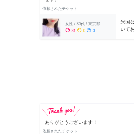
依頼されたチケット
米国公
女性
/
30代
/
東京都
いて
sentiment_satisfied
sentiment_neutral
sentiment_dissatisfied
31
0
0
ありがとうございます！
依頼されたチケット