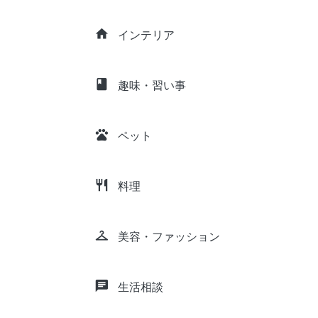
home
インテリア
class
趣味・習い事
pets
ペット
restaurant
料理
checkroom
美容・ファッション
chat
生活相談