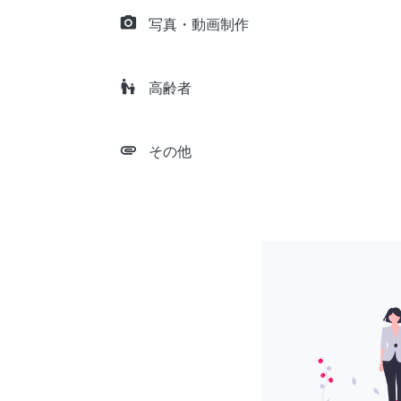
camera_alt
写真・動画制作
escalator_warning
高齢者
attachment
その他