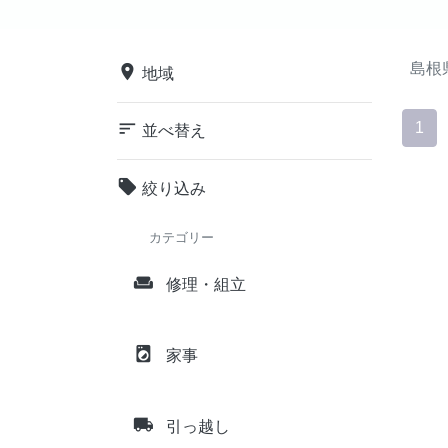
島根
place
地域
sort
1
並べ替え
local_offer
絞り込み
カテゴリー
weekend
修理・組立
local_laundry_service
家事
local_shipping
引っ越し