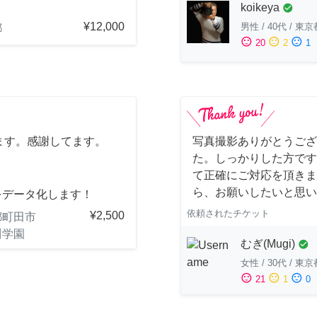
。
koikeya
check_circle
¥12,000
男性
/
40代
/
東京
都
sentiment_satisfied
sentiment_neutral
sentiment_dissatisfied
20
2
1
ます。感謝してます。
写真撮影ありがとうござ
た。しっかりした方です
て正確にご対応を頂きま
ら、お願いしたいと思い
をデータ化します！
依頼されたチケット
¥2,500
都町田市
川学園
むぎ(Mugi)
check_circle
女性
/
30代
/
東京
sentiment_satisfied
sentiment_neutral
sentiment_dissatisfied
21
1
0