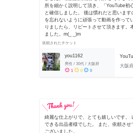
所を細かく説明して頂き、「YouTube
と確信しました。 後は慣れだと思います
を忘れないように頑張って動画を作って
りましたら、リピートさせて頂きます。
ました。m(_ _)m
依頼されたチケット
you1162
YouT
男性
/
30代
/
大阪府
大阪
sentiment_satisfied
sentiment_neutral
sentiment_dissatisfied
1
0
0
綺麗な仕上がりで、とても嬉しいです。 
できる出品者様でした。 また、依頼させ
ございました。