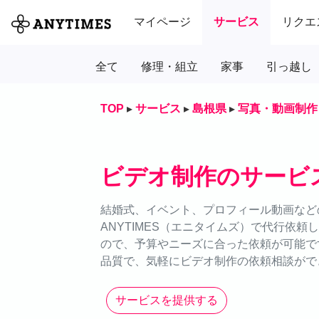
マイページ
サービス
リクエ
全て
修理・組立
家事
引っ越し
TOP
▸
サービス
▸
島根県
▸
写真・動画制作
ビデオ制作のサービ
結婚式、イベント、プロフィール動画など
ANYTIMES（エニタイムズ）で代行依
ので、予算やニーズに合った依頼が可能で
品質で、気軽にビデオ制作の依頼相談がで
サービスを提供する