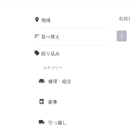
島根
place
地域
sort
1
並べ替え
local_offer
絞り込み
カテゴリー
weekend
修理・組立
local_laundry_service
家事
local_shipping
引っ越し