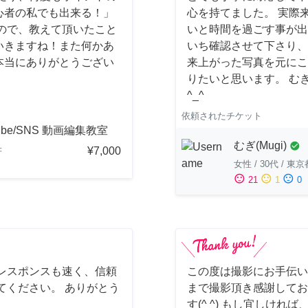
初心者の私でも出来る！」
心を持てました。 実際
ので、教えて頂いたこと
いと時間を過ごす事が出
いきますね！また何かあ
いち確認させて下さり、
本当にありがとうござい
来上がった写真を元にこ
りたいと思います。 む
^_^
依頼されたチケット
ube/SNS 動画編集教室
むぎ(Mugi)
check_circle
¥7,000
府
女性
/
30代
/
東京
sentiment_satisfied
sentiment_neutral
sentiment_dissatisfied
21
1
0
レスポンスも速く、信頼
この度は撮影にお手伝い
てください。 ありがとう
まで撮影頂き感謝してお
す(^ ^) もし宜しけ