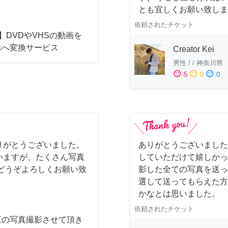
とも宜しくお願い致しま
依頼されたチケット
】DVDやVHSの動画を
ホへ変換サービス
Creator Kei
男性
/
/
神奈川県
sentiment_satisfied
sentiment_neutral
sentiment_dissatisfied
5
0
0
りがとうございました。
ありがとうございました
いますが、たくさん写真
していただけて嬉しかっ
どうぞよろしくお願い致
影した全ての写真を送っ
選して送ってもらえた方
かなとは思いました。
依頼されたチケット
三の写真撮影させて頂き