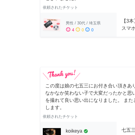
依頼されたチケット
【3本
男性
/
30代
/
埼玉県
スマ
sentiment_satisfied
sentiment_neutral
sentiment_dissatisfied
4
0
0
この度は娘の七五三にお付き合い頂きあ
なかなか笑わない子で大変だったかと思
を撮れて良い思い出になりました。 また
します。
依頼されたチケット
七五
koikeya
check_circle