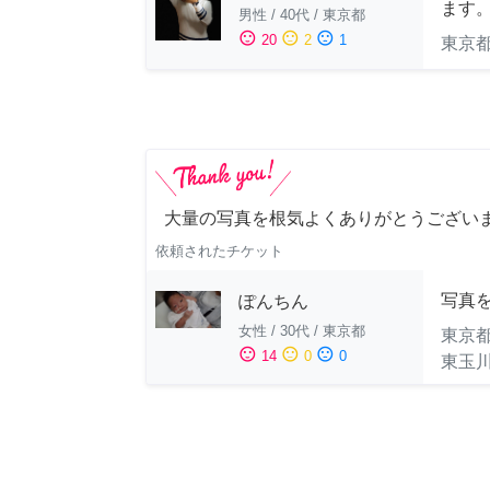
ます
男性
/
40代
/
東京都
sentiment_satisfied
sentiment_neutral
sentiment_dissatisfied
20
2
1
東京
大量の写真を根気よくありがとうござい
依頼されたチケット
写真
ぽんちん
女性
/
30代
/
東京都
東京
sentiment_satisfied
sentiment_neutral
sentiment_dissatisfied
14
0
0
東玉