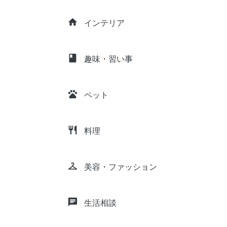
home
インテリア
class
趣味・習い事
pets
ペット
restaurant
料理
checkroom
美容・ファッション
chat
生活相談