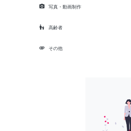
camera_alt
写真・動画制作
escalator_warning
高齢者
attachment
その他