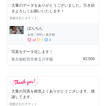
大量のデータをありがとうございました。引き続
きよろしくお願いいたします！
依頼されたチケット
ぽんちん
女性
/
30代
/
東京都
sentiment_satisfied
sentiment_neutral
sentiment_dissatisfied
14
0
0
写真をデータ化します！
¥2,500
東京都町田市東玉川学園
大量の写真を根気よくありがとうございます。感
謝してます。
依頼されたチケット