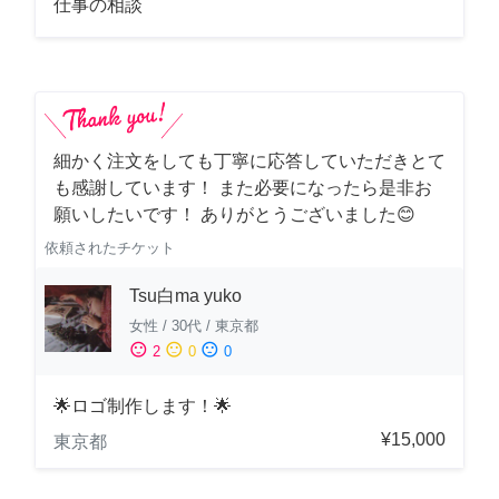
仕事の相談
細かく注文をしても丁寧に応答していただきとて
も感謝しています！ また必要になったら是非お
願いしたいです！ ありがとうございました😊
依頼されたチケット
Tsu白ma yuko
女性
/
30代
/
東京都
sentiment_satisfied
sentiment_neutral
sentiment_dissatisfied
2
0
0
🌟ロゴ制作します！🌟
¥15,000
東京都