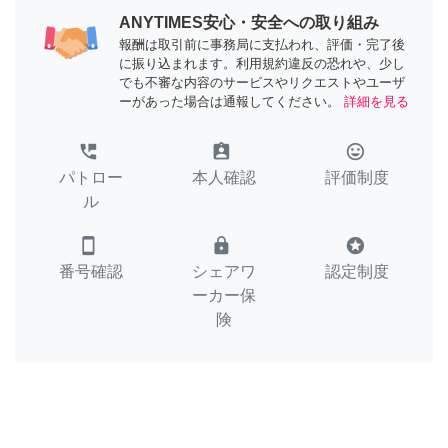
ANYTIMES安心・安全への取り組み
報酬は取引前に事務局に支払われ、評価・完了後
に振り込まれます。利用規約違反の恐れや、少し
でも不審な内容のサービスやリクエストやユーザ
ーがあった場合は通報してください。
詳細を見る
perm_phone_msg
assignment_ind
tag_faces
パトロー
本人確認
評価制度
ル
smartphone
lock
stars
番号確認
シェアワ
認定制度
ーカー保
険