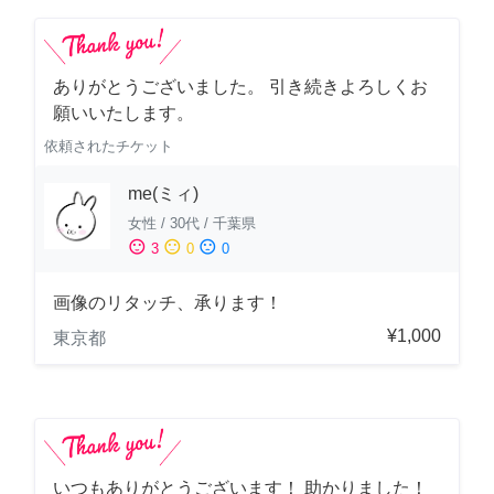
ありがとうございました。 引き続きよろしくお
願いいたします。
依頼されたチケット
me(ミィ)
女性
/
30代
/
千葉県
sentiment_satisfied
sentiment_neutral
sentiment_dissatisfied
3
0
0
画像のリタッチ、承ります！
¥1,000
東京都
いつもありがとうございます！ 助かりました！