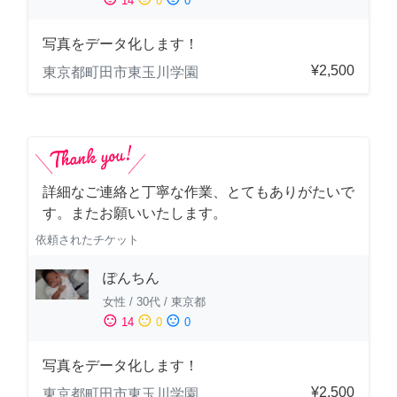
14
0
0
写真をデータ化します！
¥2,500
東京都町田市東玉川学園
詳細なご連絡と丁寧な作業、とてもありがたいで
す。またお願いいたします。
依頼されたチケット
ぽんちん
女性
/
30代
/
東京都
sentiment_satisfied
sentiment_neutral
sentiment_dissatisfied
14
0
0
写真をデータ化します！
¥2,500
東京都町田市東玉川学園