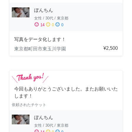
ぽんちん
女性
/
30代
/
東京都
sentiment_satisfied
sentiment_neutral
sentiment_dissatisfied
14
0
0
写真をデータ化します！
¥2,500
東京都町田市東玉川学園
今回もありがとうございました。またお願いいた
します！
依頼されたチケット
ぽんちん
女性
/
30代
/
東京都
sentiment_satisfied
sentiment_neutral
sentiment_dissatisfied