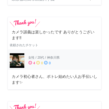
カメラ談義は楽しかったです ありがとうござい
ます‼️
依頼されたチケット
女性
/
20代
/
神奈川県
sentiment_satisfied
sentiment_neutral
sentiment_dissatisfied
4
0
0
カメラ初心者さん、ポトレ始めたい人お手伝いし
ます✨