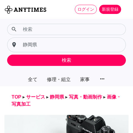
ログイン
新規登録
search
place
検索
more_horiz
全て
修理・組立
家事
TOP
▸
サービス
▸
静岡県
▸
写真・動画制作
▸
画像・
写真加工