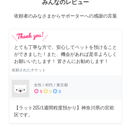
みんなのレビュー
依頼者のみなさまからサポーターへの感謝の言葉
とても丁寧な方で、安心してペットを預けること
ができました！また、機会があれば是非よろしく
お願いいたします！ 皆さんにお勧めします！
依頼されたチケット
女性
/
40代
/
東京都
sentiment_satisfied
sentiment_neutral
sentiment_dissatisfied
5
0
0
【ラット2匹/1週間程度預かり】神奈川県の宮前
区です。