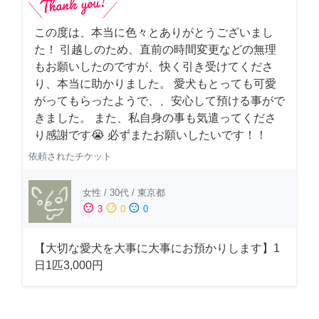
この度は、本当に色々とありがとうございまし
た！ 引越しのため、直前の時間変更などの無理
もお願いしたのですが、快く引き受けてくださ
り、本当に助かりました。 愛犬もとっても可愛
がってもらったようで、、安心して預ける事がで
きました。 また、私自身の事も気遣ってくださ
り感謝です😭 必ずまたお願いしたいです！！
依頼されたチケット
女性
/
30代
/
東京都
sentiment_satisfied
sentiment_neutral
sentiment_dissatisfied
3
0
0
【大切な愛犬を大事に大事にお預かりします】1
日1匹3,000円