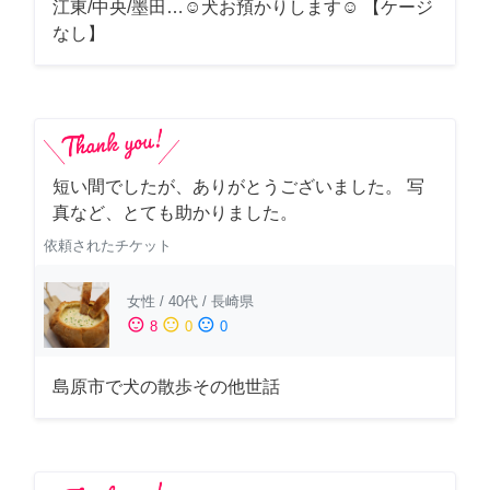
江東/中央/墨田…☺︎犬お預かりします☺︎ 【ケージ
なし】
短い間でしたが、ありがとうございました。 写
真など、とても助かりました。
依頼されたチケット
女性
/
40代
/
長崎県
sentiment_satisfied
sentiment_neutral
sentiment_dissatisfied
8
0
0
島原市で犬の散歩その他世話