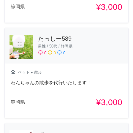
¥3,000
静岡県
たっしー589
男性
/
50代
/
静岡県
sentiment_satisfied
sentiment_neutral
sentiment_dissatisfied
0
0
0
pets
ペット
▸ 散歩
わんちゃんの散歩を代行いたします！
¥3,000
静岡県