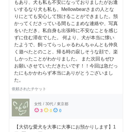
もあり、犬も私も不安になっておりましたがお逢
いするなり犬も私も、Mellowbearさまの人とな
りにとても安心して預けることができました。預
かってくださっている間もこまめな連絡や、写真
をいただき、私自身も出張時に不安なことを感じ
ずに住む滞在でした。 何より、犬が本当に懐い
たようで、飼ってらっしゃるわんちゃんとも仲良
く遊べたとのこと、帰る時の寂しそうな顔で、楽
しかったことがわかりました。 また次回もぜひ
お願いさせていただきたいです！！今回は急だっ
たにもかかわらず本当にありがとうございまし
た。
依頼されたチケット
女性
/
30代
/
東京都
sentiment_satisfied
sentiment_neutral
sentiment_dissatisfied
3
0
0
【大切な愛犬を大事に大事にお預かりします】1