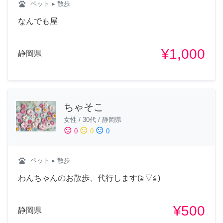
pets
ペット
▸ 散歩
なんでも屋
¥1,000
静岡県
ちゃそこ
女性
/
30代
/
静岡県
sentiment_satisfied
sentiment_neutral
sentiment_dissatisfied
0
0
0
pets
ペット
▸ 散歩
わんちゃんのお散歩、代行します(≧▽≦)
¥500
静岡県