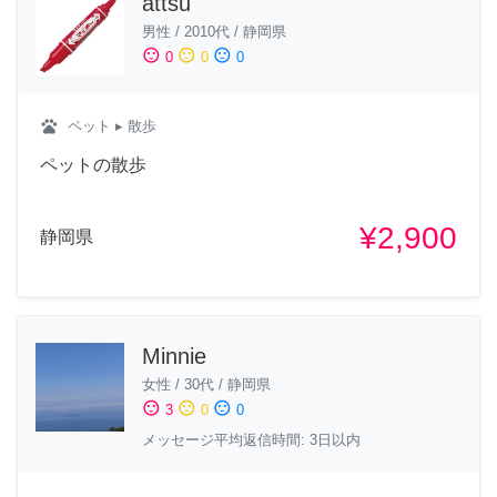
attsu
男性
/
2010代
/
静岡県
sentiment_satisfied
sentiment_neutral
sentiment_dissatisfied
0
0
0
pets
ペット
▸ 散歩
ペットの散歩
¥2,900
静岡県
Minnie
女性
/
30代
/
静岡県
sentiment_satisfied
sentiment_neutral
sentiment_dissatisfied
3
0
0
メッセージ平均返信時間: 3日以内