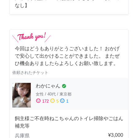
なし】
今回はどうもありがとうございました！ おかげ
で安心して出かけることができました。 またぜ
ひ機会ありましたらよろしくお願い致します。
依頼されたチケット
わかにゃん
check_circle
女性
/
40代
/
東京都
sentiment_satisfied
sentiment_neutral
sentiment_dissatisfied
172
5
1
飼主様ご不在時ねこちゃんのトイレ掃除やごはん
補充等
¥3,000
兵庫県