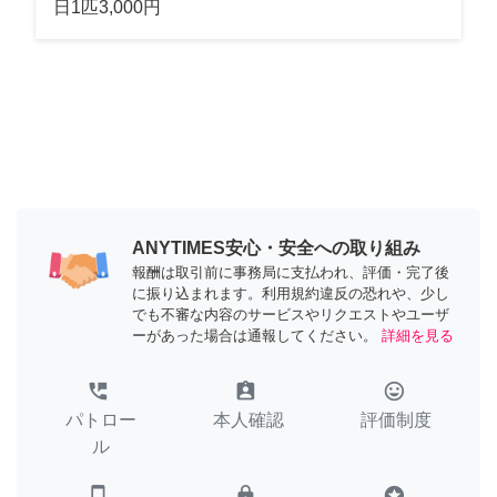
日1匹3,000円
ANYTIMES安心・安全への取り組み
報酬は取引前に事務局に支払われ、評価・完了後
に振り込まれます。利用規約違反の恐れや、少し
でも不審な内容のサービスやリクエストやユーザ
ーがあった場合は通報してください。
詳細を見る
perm_phone_msg
assignment_ind
tag_faces
パトロー
本人確認
評価制度
ル
smartphone
lock
stars