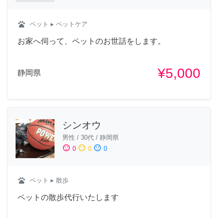
pets
ペット
▸ ペットケア
お家へ伺って、ペットのお世話をします。
¥5,000
静岡県
シンオウ
男性
/
30代
/
静岡県
sentiment_satisfied
sentiment_neutral
sentiment_dissatisfied
0
0
0
pets
ペット
▸ 散歩
ペットの散歩代行いたします