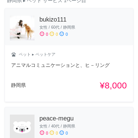
静岡県
▸ ペット
サービス
1ページ目
bukizo111
女性
/
60代
/
静岡県
sentiment_satisfied
sentiment_neutral
sentiment_dissatisfied
0
0
0
pets
ペット
▸ ペットケア
アニマルコミュニケーションと、ヒ－リング
¥8,000
静岡県
peace-megu
女性
/
40代
/
静岡県
sentiment_satisfied
sentiment_neutral
sentiment_dissatisfied
0
0
0