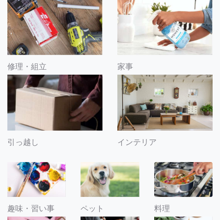
修理・組立
家事
引っ越し
インテリア
趣味・習い事
ペット
料理