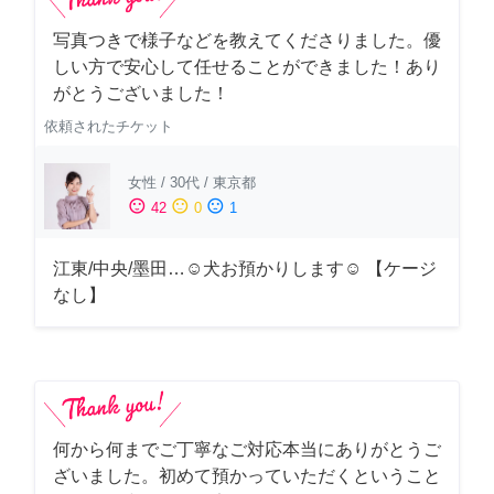
写真つきで様子などを教えてくださりました。優
しい方で安心して任せることができました！あり
がとうございました！
依頼されたチケット
女性
/
30代
/
東京都
sentiment_satisfied
sentiment_neutral
sentiment_dissatisfied
42
0
1
江東/中央/墨田…☺︎犬お預かりします☺︎ 【ケージ
なし】
何から何までご丁寧なご対応本当にありがとうご
ざいました。初めて預かっていただくということ