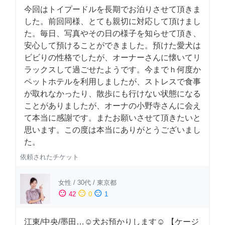
今回はトイプードルを長期でお泊りさせて頂きま
した。前回同様、とても親切に対応して頂けまし
た。毎日、写真やその日の様子を知らせて頂き、
安心して預けることができました。預けた愛犬は
ビビりの性格でしたが、オーナーさんに懐いてリ
ラックスして過ごせたようです。今までｈ何度か
ペットホテルを利用しましたが、ストレスで食事
が取れなかったり、散歩にも行けない状態になる
ことがありましたが、オーナの小野寺さんに会え
て本当に感謝です。またお願いさせて頂きたいと
思います。この度は本当にありがとうございまし
た。
依頼されたチケット
女性
/
30代
/
東京都
sentiment_satisfied
sentiment_neutral
sentiment_dissatisfied
42
0
1
江東/中央/墨田…☺︎犬お預かりします☺︎ 【ケージ