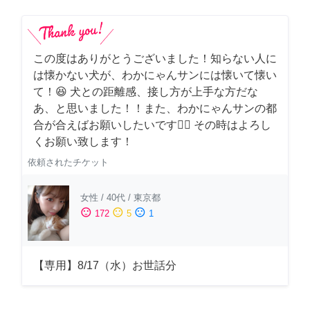
この度はありがとうございました！知らない人に
は懐かない犬が、わかにゃんサンには懐いて懐い
て！😆 犬との距離感、接し方が上手な方だな
あ、と思いました！！また、わかにゃんサンの都
合が合えばお願いしたいです🙇‍♂️ その時はよろし
くお願い致します！
依頼されたチケット
女性
/
40代
/
東京都
sentiment_satisfied
sentiment_neutral
sentiment_dissatisfied
172
5
1
【専用】8/17（水）お世話分