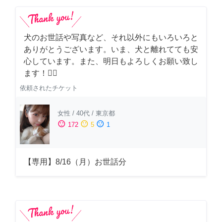
犬のお世話や写真など、それ以外にもいろいろと
ありがとうございます。いま、犬と離れてても安
心しています。また、明日もよろしくお願い致し
ます！🙇‍♂️
依頼されたチケット
女性
/
40代
/
東京都
sentiment_satisfied
sentiment_neutral
sentiment_dissatisfied
172
5
1
【専用】8/16（月）お世話分