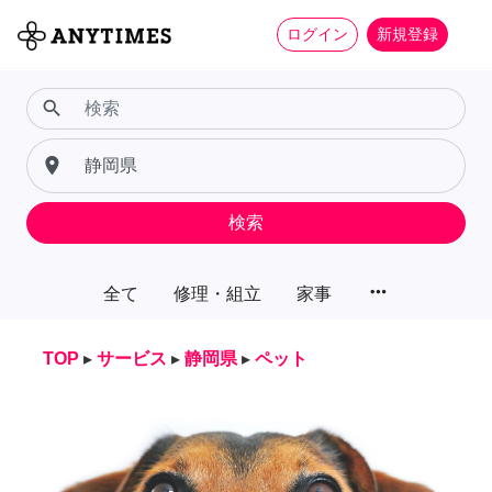
ログイン
新規登録
search
place
検索
more_horiz
全て
修理・組立
家事
TOP
▸
サービス
▸
静岡県
▸
ペット