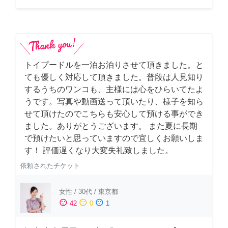
トイプードルを一泊お泊りさせて頂きました。と
ても優しく対応して頂きました。普段は人見知り
するうちのワンコも、主様には心をひらいてたよ
うです。写真や動画送って頂いたり、様子を知ら
せて頂けたのでこちらも安心して預ける事ができ
ました。ありがとうございます。 また夏に長期
で預けたいと思っていますので宜しくお願いしま
す！ 評価遅くなり大変失礼致しました。
依頼されたチケット
女性
/
30代
/
東京都
sentiment_satisfied
sentiment_neutral
sentiment_dissatisfied
42
0
1