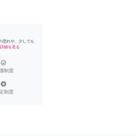
の恐れや、少しでも
詳細を見る
tag_faces
価制度
stars
定制度