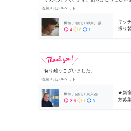
依頼されたチケット
キッ
男性
/
40代
/
神奈川県
張り
sentiment_satisfied
sentiment_neutral
sentiment_dissatisfied
4
0
1
有り難うございました。
依頼されたチケット
★新宿
男性
/
60代
/
東京都
方募
sentiment_satisfied
sentiment_neutral
sentiment_dissatisfied
219
1
3