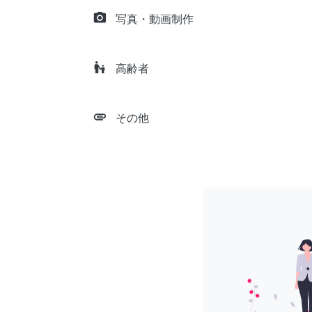
camera_alt
写真・動画制作
escalator_warning
高齢者
attachment
その他