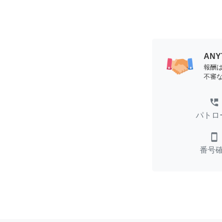
AN
報酬
不審
perm_phone_msg
パトロ
smartphone
番号