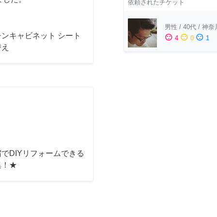
依頼されたチケット
男性
/
40代
/
神奈
チンキャビネット シート
sentiment_satisfied
sentiment_neutral
sentiment_dissatisfied
4
0
1
替え
でDIYリフォームできる
集！★