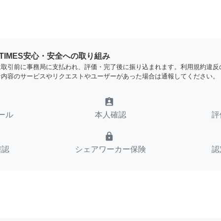
YTIMES安心・安全への取り組み
は取引前に事務局に支払われ、評価・完了後に振り込まれます。利用規約違反
な内容のサービスやリクエストやユーザーがあった場合は通報してください。
assignment_ind
ール
本人確認
評
lock
確認
シェアワーカー保険
認