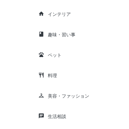
home
インテリア
class
趣味・習い事
pets
ペット
restaurant
料理
checkroom
美容・ファッション
chat
生活相談