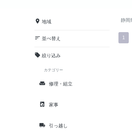
静岡
place
地域
sort
1
並べ替え
local_offer
絞り込み
カテゴリー
weekend
修理・組立
local_laundry_service
家事
local_shipping
引っ越し