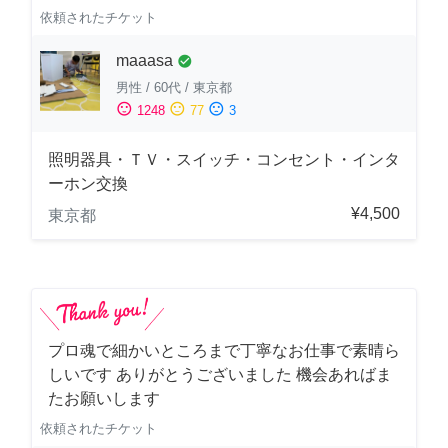
依頼されたチケット
maaasa
check_circle
男性
/
60代
/
東京都
sentiment_satisfied
sentiment_neutral
sentiment_dissatisfied
1248
77
3
照明器具・ＴＶ・スイッチ・コンセント・インタ
ーホン交換
¥4,500
東京都
プロ魂で細かいところまで丁寧なお仕事で素晴ら
しいです ありがとうございました 機会あればま
たお願いします
依頼されたチケット