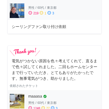
男性
/
60代
/
東京都
sentiment_satisfied
sentiment_neutral
sentiment_dissatisfied
219
1
3
シーリングファン取り付け依頼
電気がつかない原因を色々考えてくれて、直るま
で色々試してくれました。二回もホームセンター
まで行っていただき、とてもありがたかったで
す。無事電気がつき、助かりました。
依頼されたチケット
maaasa
check_circle
男性
/
60代
/
東京都
sentiment_satisfied
sentiment_neutral
sentiment_dissatisfied
1248
77
3