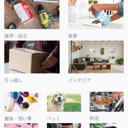
修理・組立
家事
引っ越し
インテリア
趣味・習い事
ペット
料理