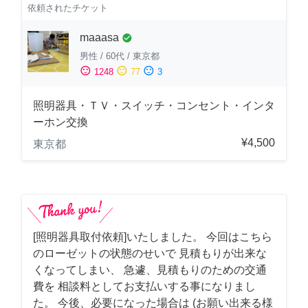
依頼されたチケット
maaasa
check_circle
男性
/
60代
/
東京都
sentiment_satisfied
sentiment_neutral
sentiment_dissatisfied
1248
77
3
照明器具・ＴＶ・スイッチ・コンセント・インタ
ーホン交換
¥4,500
東京都
[照明器具取付依頼]いたしました。 今回はこちら
のローゼットの状態のせいで 見積もりが出来な
くなってしまい、 急遽、見積もりのための交通
費を 相談料としてお支払いする事になりまし
た。 今後、必要になった場合は (お願い出来る様