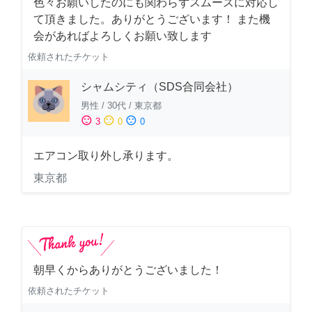
色々お願いしたのにも関わらずスムーズに対応し
て頂きました。ありがとうございます！ また機
会があればよろしくお願い致します
依頼されたチケット
シャムシティ（SDS合同会社）
男性
/
30代
/
東京都
sentiment_satisfied
sentiment_neutral
sentiment_dissatisfied
3
0
0
エアコン取り外し承ります。
東京都
朝早くからありがとうございました！
依頼されたチケット