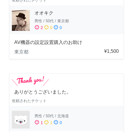
依頼されたチケット
オオキク
男性
/
50代
/
東京都
sentiment_satisfied
sentiment_neutral
sentiment_dissatisfied
2
0
0
AV機器の設定設置購入のお助け
¥1,500
東京都
ありがとうございました。
依頼されたチケット
男性
/
50代
/
北海道
sentiment_satisfied
sentiment_neutral
sentiment_dissatisfied
1
1
0