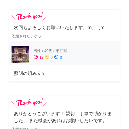
次回もよろしくお願いいたします。m(_ _)m
依頼されたチケット
男性
/
40代
/
東京都
sentiment_satisfied
sentiment_neutral
sentiment_dissatisfied
12
0
0
照明の組み立て
ありがとうございます！ 親切、丁寧で助かりま
した。 また機会があればお願いしたいです。