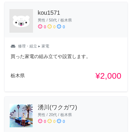
kou1571
男性
/
50代
/
栃木県
sentiment_satisfied
sentiment_neutral
sentiment_dissatisfied
0
0
0
weekend
修理・組立
▸ 家電
買った家電の組み立てや設置します。
¥2,000
栃木県
湧川(ワクガワ)
男性
/
20代
/
栃木県
sentiment_satisfied
sentiment_neutral
sentiment_dissatisfied
0
0
0