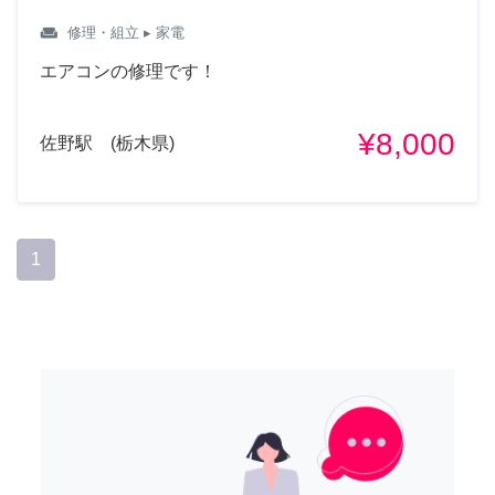
weekend
修理・組立
▸ 家電
エアコンの修理です！
¥8,000
佐野駅 (栃木県)
1