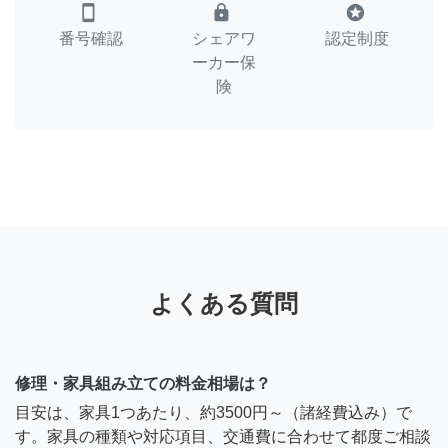
smartphone
lock
stars
番号確認
シェアワ
認定制度
ーカー保
険
よくある質問
修理・家具組み立ての料金相場は？
目安は、家具1つあたり、約3500円～（諸経費込み）で
す。家具の種類や対応項目、交通費に合わせて都度ご相談