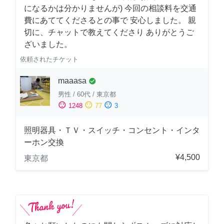
になるかは分かりませんが) 今回の相談料を交通
費にあててくださるとの事で 安心しました。 親
切に、チャットで教えてくださり ありがとうご
ざいました。
依頼されたチケット
maaasa
check_circle
男性
/
60代
/
東京都
sentiment_satisfied
sentiment_neutral
sentiment_dissatisfied
1248
77
3
照明器具・ＴＶ・スイッチ・コンセント・インタ
ーホン交換
¥4,500
東京都