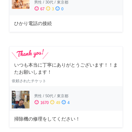
男性
/
30代
/
東京都
sentiment_satisfied
sentiment_neutral
sentiment_dissatisfied
67
3
0
ひかり電話の接続
いつも本当に丁寧にありがとうございます！！ま
たお願いします！
依頼されたチケット
男性
/
50代
/
東京都
sentiment_satisfied
sentiment_neutral
sentiment_dissatisfied
1670
49
4
掃除機の修理をしてください！