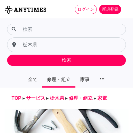
ログイン
新規登録
search
place
検索
more_horiz
全て
修理・組立
家事
TOP
▸
サービス
▸
栃木県
▸
修理・組立
▸
家電