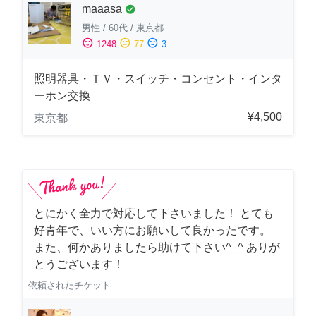
maaasa
check_circle
男性
/
60代
/
東京都
sentiment_satisfied
sentiment_neutral
sentiment_dissatisfied
1248
77
3
照明器具・ＴＶ・スイッチ・コンセント・インタ
ーホン交換
¥4,500
東京都
とにかく全力で対応して下さいました！ とても
好青年で、いい方にお願いして良かったです。
また、何かありましたら助けて下さい^_^ ありが
とうございます！
依頼されたチケット