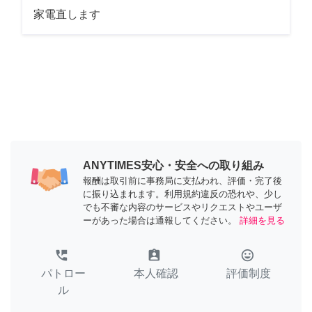
家電直します
ANYTIMES安心・安全への取り組み
報酬は取引前に事務局に支払われ、評価・完了後
に振り込まれます。利用規約違反の恐れや、少し
でも不審な内容のサービスやリクエストやユーザ
ーがあった場合は通報してください。
詳細を見る
perm_phone_msg
assignment_ind
tag_faces
パトロー
本人確認
評価制度
ル