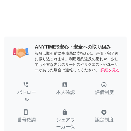
ANYTIMES安心・安全への取り組み
報酬は取引前に事務局に支払われ、評価・完了後
に振り込まれます。利用規約違反の恐れや、少し
でも不審な内容のサービスやリクエストやユーザ
ーがあった場合は通報してください。
詳細を見る
perm_phone_msg
assignment_ind
tag_faces
パトロー
本人確認
評価制度
ル
smartphone
lock
stars
番号確認
シェアワ
認定制度
ーカー保