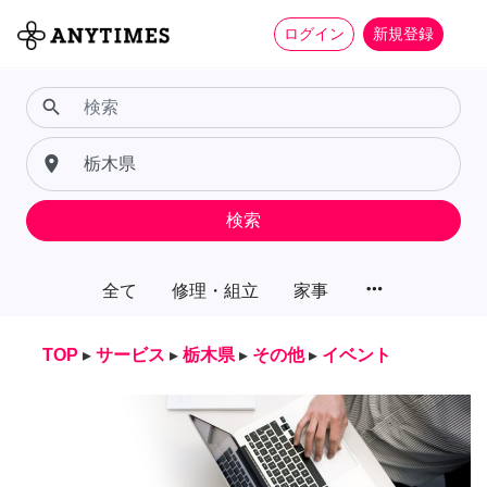
ログイン
新規登録
search
place
検索
more_horiz
全て
修理・組立
家事
TOP
▸
サービス
▸
栃木県
▸
その他
▸
イベント