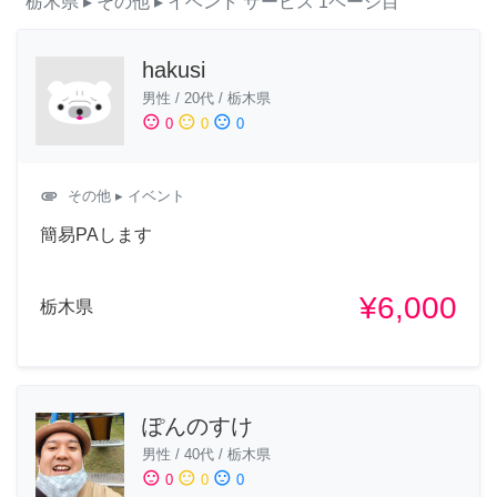
栃木県
▸ その他
▸ イベント
サービス
1ページ目
hakusi
男性
/
20代
/
栃木県
sentiment_satisfied
sentiment_neutral
sentiment_dissatisfied
0
0
0
attachment
その他
▸ イベント
簡易PAします
¥6,000
栃木県
ぽんのすけ
男性
/
40代
/
栃木県
sentiment_satisfied
sentiment_neutral
sentiment_dissatisfied
0
0
0