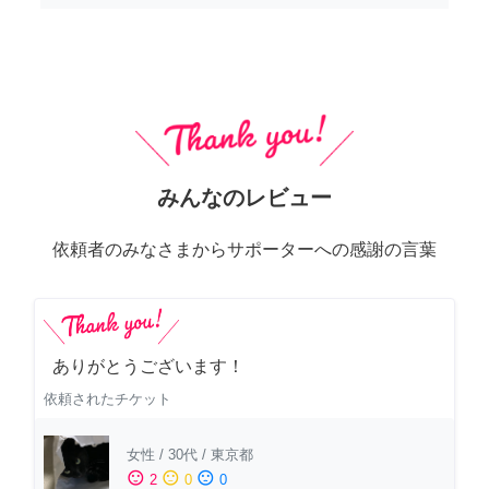
みんなのレビュー
依頼者のみなさまからサポーターへの感謝の言葉
ありがとうございます！
依頼されたチケット
女性
/
30代
/
東京都
sentiment_satisfied
sentiment_neutral
sentiment_dissatisfied
2
0
0