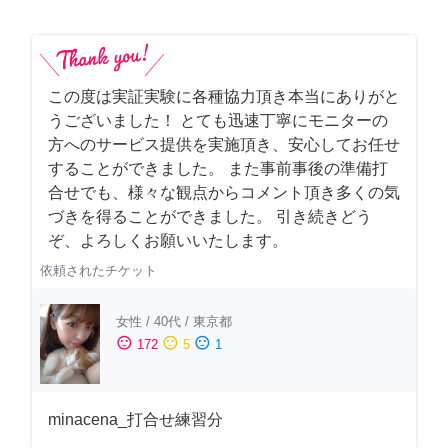
この度は実証実験に各種協力頂き本当にありがと
うございました！ とても迅速丁寧にモニターの
方へのサービス提供を実施頂き、安心してお任せ
することができました。 また事前事後の準備打
合せでも、様々な観点からコメント頂き多くの気
づきを得ることができました。 引き続きどう
ぞ、よろしくお願いいたします。
依頼されたチケット
女性
/
40代
/
東京都
sentiment_satisfied
sentiment_neutral
sentiment_dissatisfied
172
5
1
minacena_打合せ練習分