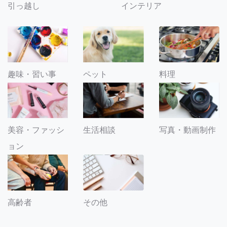
引っ越し
インテリア
趣味・習い事
ペット
料理
美容・ファッシ
生活相談
写真・動画制作
ョン
その他
高齢者