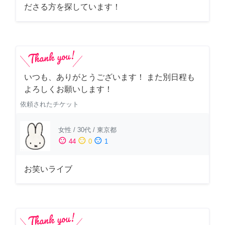
ださる方を探しています！
いつも、ありがとうございます！ また別日程も
よろしくお願いします！
依頼されたチケット
女性
/
30代
/
東京都
sentiment_satisfied
sentiment_neutral
sentiment_dissatisfied
44
0
1
お笑いライブ