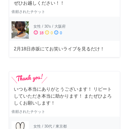
ぜひお越しください！！
依頼されたチケット
女性
/
30's
/
大阪府
sentiment_satisfied
sentiment_neutral
sentiment_dissatisfied
18
0
0
2月18日赤坂にてお笑いライブを見るだけ！
いつも本当にありがとうございます！ リピート
していただき本当に助かります！ またぜひよろ
しくお願いします！
依頼されたチケット
女性
/
30代
/
東京都