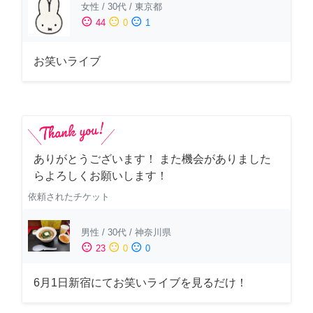
女性
/
30代
/
東京都
sentiment_satisfied
sentiment_neutral
sentiment_dissatisfied
44
0
1
お笑いライブ
ありがとうございます！ また機会がありました
らよろしくお願いします！
依頼されたチケット
男性
/
30代
/
神奈川県
sentiment_satisfied
sentiment_neutral
sentiment_dissatisfied
23
0
0
6月1日新宿にてお笑いライブを見るだけ！