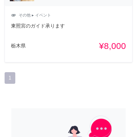
attachment
その他
▸ イベント
東照宮のガイド承ります
¥8,000
栃木県
1