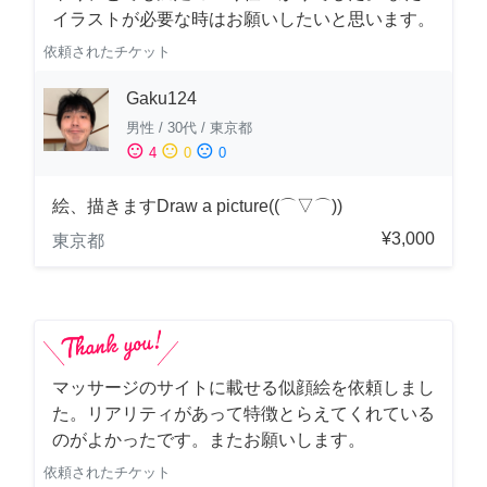
イラストが必要な時はお願いしたいと思います。
依頼されたチケット
Gaku124
男性
/
30代
/
東京都
sentiment_satisfied
sentiment_neutral
sentiment_dissatisfied
4
0
0
絵、描きますDraw a picture((⌒▽⌒))
¥3,000
東京都
マッサージのサイトに載せる似顔絵を依頼しまし
た。リアリティがあって特徴とらえてくれている
のがよかったです。またお願いします。
依頼されたチケット