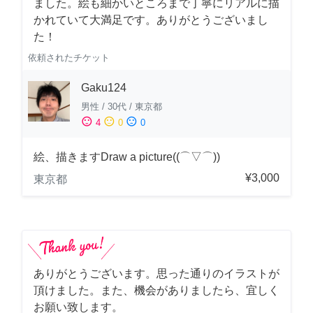
ました。絵も細かいところまで丁寧にリアルに描
かれていて大満足です。ありがとうございまし
た！
依頼されたチケット
Gaku124
男性
/
30代
/
東京都
sentiment_satisfied
sentiment_neutral
sentiment_dissatisfied
4
0
0
絵、描きますDraw a picture((⌒▽⌒))
¥3,000
東京都
ありがとうございます。思った通りのイラストが
頂けました。また、機会がありましたら、宜しく
お願い致します。