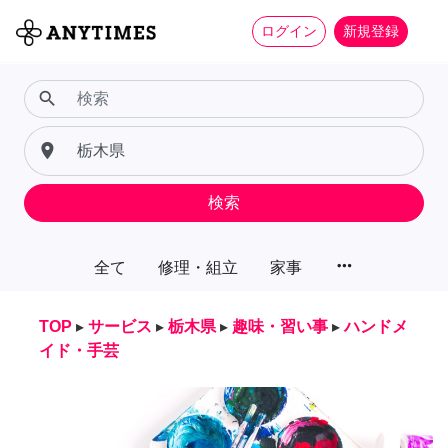
ログイン
新規登録
search
place
検索
more_horiz
全て
修理・組立
家事
TOP
▸
サービス
▸
栃木県
▸
趣味・習い事
▸
ハンドメ
イド・手芸