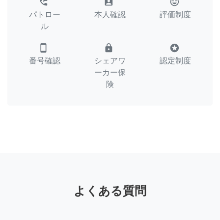
perm_phone_msg
assignment_ind
tag_faces
パトロー
本人確認
評価制度
ル
smartphone
lock
stars
番号確認
シェアワ
認定制度
ーカー保
険
よくある質問