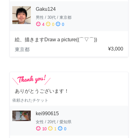
Gaku124
男性
/
30代
/
東京都
sentiment_satisfied
sentiment_neutral
sentiment_dissatisfied
4
0
0
絵、描きますDraw a picture((⌒▽⌒))
¥3,000
東京都
ありがとうございます！
依頼されたチケット
kei990615
女性
/
20代
/
愛知県
sentiment_satisfied
sentiment_neutral
sentiment_dissatisfied
10
1
0