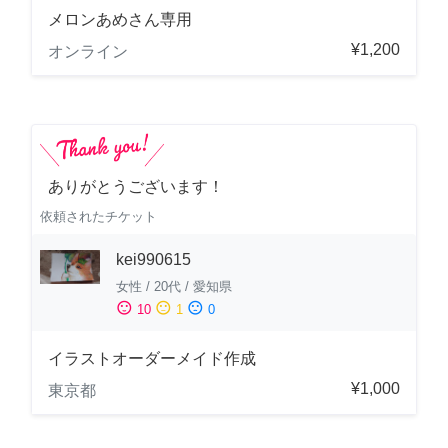
メロンあめさん専用
¥1,200
オンライン
ありがとうございます！
依頼されたチケット
kei990615
女性
/
20代
/
愛知県
sentiment_satisfied
sentiment_neutral
sentiment_dissatisfied
10
1
0
イラストオーダーメイド作成
¥1,000
東京都