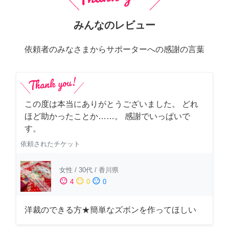
みんなのレビュー
依頼者のみなさまからサポーターへの感謝の言葉
この度は本当にありがとうございました。 どれ
ほど助かったことか……。 感謝でいっぱいで
す。
依頼されたチケット
女性
/
30代
/
香川県
sentiment_satisfied
sentiment_neutral
sentiment_dissatisfied
4
0
0
洋裁のできる方★簡単なズボンを作ってほしい