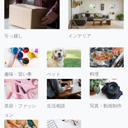
引っ越し
インテリア
趣味・習い事
ペット
料理
美容・ファッシ
生活相談
写真・動画制作
ョン