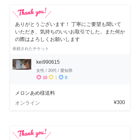
ありがとうございます！ 丁寧にご要望も聞いて
いただき、気持ちのいいお取引でした。また何か
の際はよろしくお願いします
依頼されたチケット
kei990615
女性
/
20代
/
愛知県
sentiment_satisfied
sentiment_neutral
sentiment_dissatisfied
10
1
0
メロンあめ様送料
¥300
オンライン