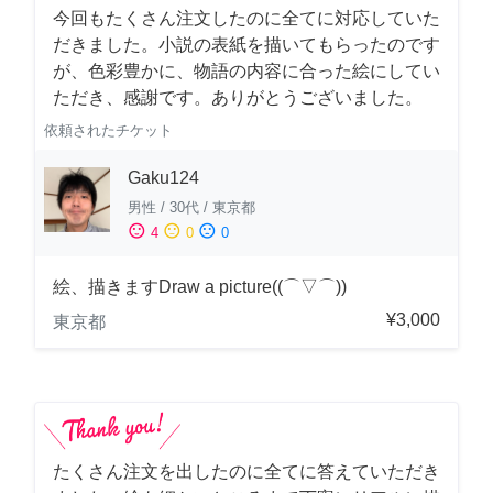
今回もたくさん注文したのに全てに対応していた
だきました。小説の表紙を描いてもらったのです
が、色彩豊かに、物語の内容に合った絵にしてい
ただき、感謝です。ありがとうございました。
依頼されたチケット
Gaku124
男性
/
30代
/
東京都
sentiment_satisfied
sentiment_neutral
sentiment_dissatisfied
4
0
0
絵、描きますDraw a picture((⌒▽⌒))
¥3,000
東京都
たくさん注文を出したのに全てに答えていただき