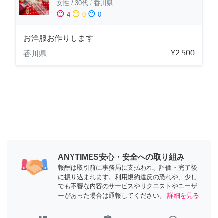
女性
/
30代
/
香川県
sentiment_satisfied
sentiment_neutral
sentiment_dissatisfied
4
0
0
お洋服お作りします
¥2,500
香川県
ANYTIMES安心・安全への取り組み
報酬は取引前に事務局に支払われ、評価・完了後
に振り込まれます。利用規約違反の恐れや、少し
でも不審な内容のサービスやリクエストやユーザ
ーがあった場合は通報してください。
詳細を見る