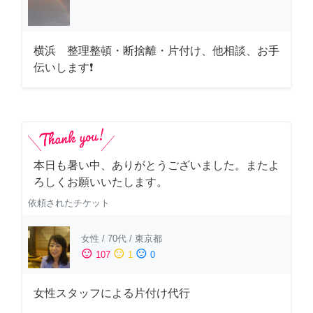
横浜 整理整頓・断捨離・片付け、他相談、お手
伝いします❗
本日も暑い中、ありがとうございました。またよ
ろしくお願いいたします。
依頼されたチケット
女性
/
70代
/
東京都
sentiment_satisfied
sentiment_neutral
sentiment_dissatisfied
107
1
0
女性スタッフによる片付け代行