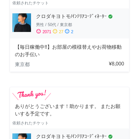
依頼されたチケット
クロダキヨトモ/ｲﾝﾃﾘｱｺｰﾃﾞｨﾈｰﾀｰ
check_circle
男性
/
50代
/
東京都
sentiment_satisfied
sentiment_neutral
sentiment_dissatisfied
2071
27
2
【毎日稼働中‼︎】お部屋の模様替えやお荷物移動
のお手伝い
¥8,000
東京都
ありがとうございます！助かります。 またお願
いする予定です。
依頼されたチケット
クロダキヨトモ/ｲﾝﾃﾘｱｺｰﾃﾞｨﾈｰﾀｰ
check_circle