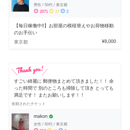
男性
/
50代
/
東京都
sentiment_satisfied
sentiment_neutral
sentiment_dissatisfied
2071
27
2
【毎日稼働中‼︎】お部屋の模様替えやお荷物移動
のお手伝い
¥8,000
東京都
すごい綺麗に 郵便物まとめて頂きました！！ 余
った時間で 別のところも掃除して頂き とっても
満足です！ またお願いします！！
依頼されたチケット
makon
check_circle
女性
/
60代
/
東京都