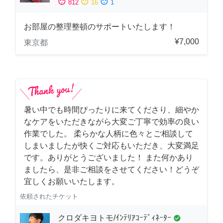
sentiment_satisfied
sentiment_neutral
sentiment_dissatisfied
812
16
1
お部屋の整理整頓のサポートいたします！
¥7,000
東京都
暑い中でも時間ぴったりに来てくださり、細やか
なケアをいただきながら大変ご丁寧で効率の良い
作業でした。 柔らかな人柄に色々とご相談して
しまいましたが快くご対応もいただき、大変満足
です。ありがとうございました！ また何かあり
ましたら、是非ご相談をさせてください！どうぞ
宜しくお願いいたします。
依頼されたチケット
クロダキヨトモ/ｲﾝﾃﾘｱｺｰﾃﾞｨﾈｰﾀｰ
check_circle