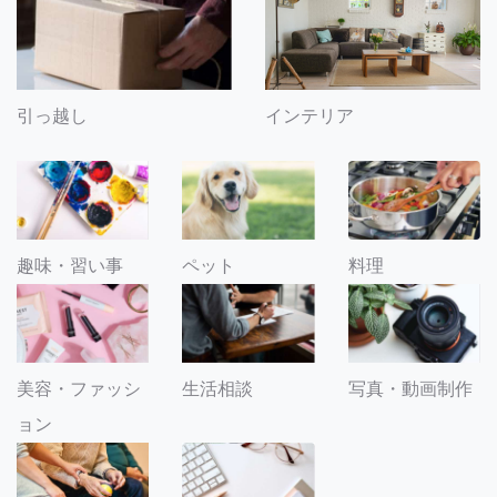
引っ越し
インテリア
趣味・習い事
ペット
料理
美容・ファッシ
生活相談
写真・動画制作
ョン