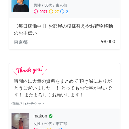
男性
/
50代
/
東京都
sentiment_satisfied
sentiment_neutral
sentiment_dissatisfied
2071
27
2
【毎日稼働中‼︎】お部屋の模様替えやお荷物移動
のお手伝い
¥8,000
東京都
時間内に大量の資料をまとめて 頂き誠にありが
とうございました！！ とってもお仕事が早いで
す！ またよろしくお願いします！
依頼されたチケット
makon
check_circle
女性
/
60代
/
東京都