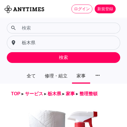
ログイン
新規登録
search
place
検索
more_horiz
全て
修理・組立
家事
TOP
▸
サービス
▸
栃木県
▸
家事
▸
整理整頓