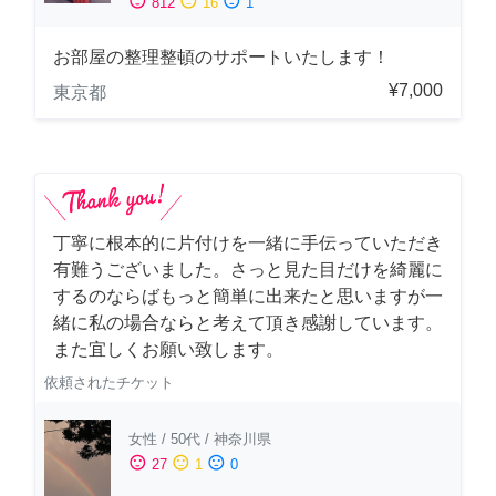
sentiment_satisfied
sentiment_neutral
sentiment_dissatisfied
812
16
1
お部屋の整理整頓のサポートいたします！
¥7,000
東京都
丁寧に根本的に片付けを一緒に手伝っていただき
有難うございました。さっと見た目だけを綺麗に
するのならばもっと簡単に出来たと思いますが一
緒に私の場合ならと考えて頂き感謝しています。
また宜しくお願い致します。
依頼されたチケット
女性
/
50代
/
神奈川県
sentiment_satisfied
sentiment_neutral
sentiment_dissatisfied
27
1
0