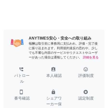
ANYTIMES安心・安全への取り組み
報酬は取引前に事務局に支払われ、評価・完了後
に振り込まれます。利用規約違反の恐れや、少し
でも不審な内容のサービスやリクエストやユーザ
ーがあった場合は通報してください。
詳細を見る
perm_phone_msg
assignment_ind
tag_faces
パトロー
本人確認
評価制度
ル
smartphone
lock
stars
番号確認
シェアワ
認定制度
ーカー保