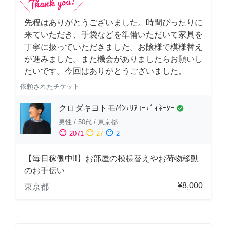
先程はありがとうございました。時間ぴったりに
来ていただき、手袋などを準備いただいて家具を
丁寧に扱っていただきました。お陰様で模様替え
が進みました。また機会がありましたらお願いし
たいです。今回はありがとうございました。
依頼されたチケット
クロダキヨトモ/ｲﾝﾃﾘｱｺｰﾃﾞｨﾈｰﾀｰ
check_circle
男性
/
50代
/
東京都
sentiment_satisfied
sentiment_neutral
sentiment_dissatisfied
2071
27
2
【毎日稼働中‼︎】お部屋の模様替えやお荷物移動
のお手伝い
¥8,000
東京都