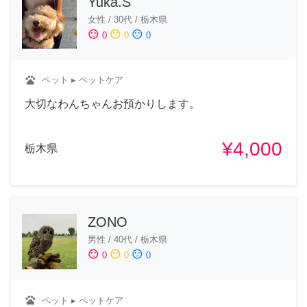
Yuka.S
女性
/
30代
/
栃木県
sentiment_satisfied
sentiment_neutral
sentiment_dissatisfied
0
0
0
pets
ペット
▸ ペットケア
大切なわんちゃんお預かりします。
¥4,000
栃木県
ZONO
男性
/
40代
/
栃木県
sentiment_satisfied
sentiment_neutral
sentiment_dissatisfied
0
0
0
pets
ペット
▸ ペットケア