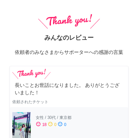
みんなのレビュー
依頼者のみなさまからサポーターへの感謝の言葉
長いことお世話になりました。 ありがとうござ
いました！
依頼されたチケット
女性
/
30代
/
東京都
sentiment_satisfied
sentiment_neutral
sentiment_dissatisfied
18
0
0