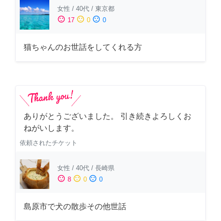
女性
/
40代
/
東京都
sentiment_satisfied
sentiment_neutral
sentiment_dissatisfied
17
0
0
猫ちゃんのお世話をしてくれる方
ありがとうございました。 引き続きよろしくお
ねがいします。
依頼されたチケット
女性
/
40代
/
長崎県
sentiment_satisfied
sentiment_neutral
sentiment_dissatisfied
8
0
0
島原市で犬の散歩その他世話