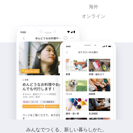
海外
オンライン
みんなでつくる、新しい暮らしかた。