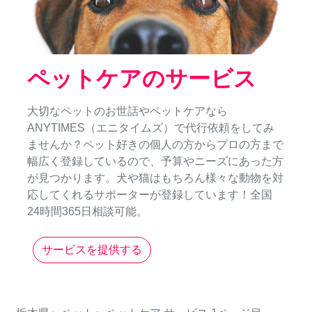
ペットケアのサービス
大切なペットのお世話やペットケアなら
ANYTIMES（エニタイムズ）で代行依頼をしてみ
ませんか？ペット好きの個人の方からプロの方まで
幅広く登録しているので、予算やニーズにあった方
が見つかります。犬や猫はもちろん様々な動物を対
応してくれるサポーターが登録しています！全国
24時間365日相談可能。
サービスを提供する