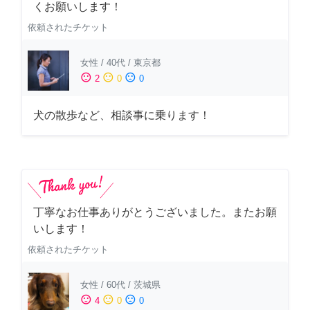
くお願いします！
依頼されたチケット
女性
/
40代
/
東京都
sentiment_satisfied
sentiment_neutral
sentiment_dissatisfied
2
0
0
犬の散歩など、相談事に乗ります！
丁寧なお仕事ありがとうございました。またお願
いします！
依頼されたチケット
女性
/
60代
/
茨城県
sentiment_satisfied
sentiment_neutral
sentiment_dissatisfied
4
0
0