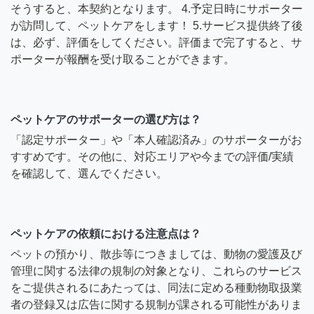
そうすると、本契約となります。 4.予定日時にサポーター
が訪問して、ペットケアをします！ 5.サービス提供終了後
は、必ず、評価をしてください。評価まで完了すると、サ
ポーターが報酬を受け取ることができます。
ペットケアのサポーターの選び方は？
「認定サポーター」や「本人確認済み」のサポーターがお
すすめです。その他に、対応エリアや今までの評価/実績
を確認して、選んでください。
ペットケアの依頼における注意点は？
ペットの預かり、散歩等につきましては、動物の愛護及び
管理に関する法律の規制の対象となり、これらのサービス
をご提供されるにあたっては、同法に定める種動物取扱業
者の登録又は広告に関する規制が課される可能性がありま