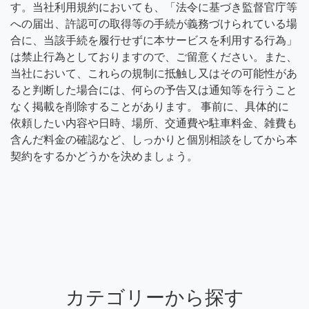
す。当社利用規約においても、「法令に基づき監督官庁等
への届出、許認可の取得等の手続が義務づけられている場
合に、当該手続を履行せずに本サービスを利用する行為」
は禁止行為としておりますので、ご留意ください。また、
当社において、これらの規制に抵触し又はその可能性があ
ると判断した場合には、何らの予告又は通知等を行うこと
なく掲載を削除することがあります。 事前に、具体的に
依頼したい内容や日時、場所、交通費や駐車料金、雑費も
含んだ料金の確認など、しっかりと個別相談をしてから本
契約をするかどうかを決めましょう。
カテゴリーから探す