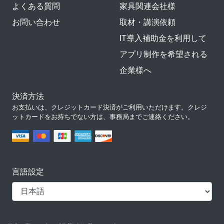
よくある質問
家具関連会社様
お問い合わせ
取材・講演依頼
IT導入補助金を利用して
アプリ制作を希望される
企業様へ
決済方法
お支払いは、クレジットカード決済がご利用いただけます。クレジ
ットカードをお持ちでない方は、事務局までご連絡ください。
言語設定