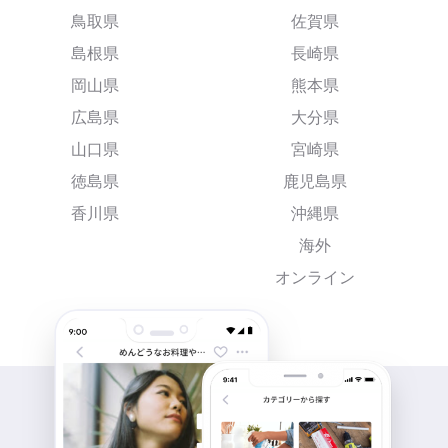
鳥取県
佐賀県
島根県
長崎県
岡山県
熊本県
広島県
大分県
山口県
宮崎県
徳島県
鹿児島県
香川県
沖縄県
海外
オンライン