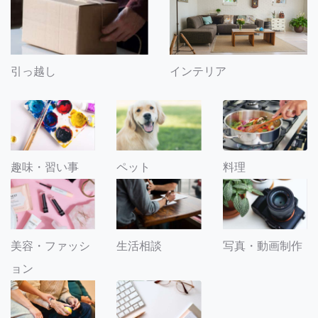
引っ越し
インテリア
趣味・習い事
ペット
料理
美容・ファッシ
生活相談
写真・動画制作
ョン