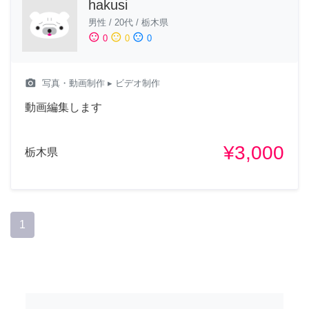
hakusi
男性
/
20代
/
栃木県
sentiment_satisfied
sentiment_neutral
sentiment_dissatisfied
0
0
0
camera_alt
写真・動画制作
▸ ビデオ制作
動画編集します
¥3,000
栃木県
1