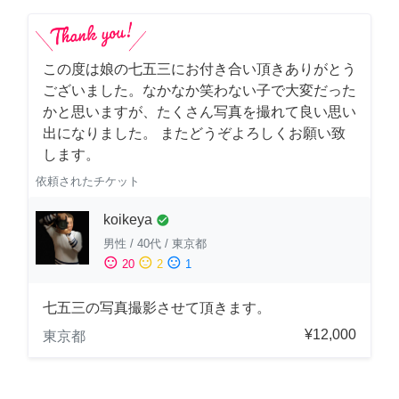
この度は娘の七五三にお付き合い頂きありがとう
ございました。なかなか笑わない子で大変だった
かと思いますが、たくさん写真を撮れて良い思い
出になりました。 またどうぞよろしくお願い致
します。
依頼されたチケット
koikeya
check_circle
男性
/
40代
/
東京都
sentiment_satisfied
sentiment_neutral
sentiment_dissatisfied
20
2
1
七五三の写真撮影させて頂きます。
¥12,000
東京都