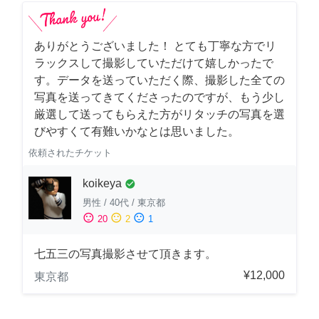
ありがとうございました！ とても丁寧な方でリ
ラックスして撮影していただけて嬉しかったで
す。データを送っていただく際、撮影した全ての
写真を送ってきてくださったのですが、もう少し
厳選して送ってもらえた方がリタッチの写真を選
びやすくて有難いかなとは思いました。
依頼されたチケット
koikeya
check_circle
男性
/
40代
/
東京都
sentiment_satisfied
sentiment_neutral
sentiment_dissatisfied
20
2
1
七五三の写真撮影させて頂きます。
¥12,000
東京都