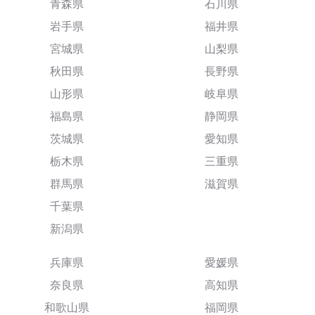
青森県
石川県
岩手県
福井県
宮城県
山梨県
秋田県
長野県
山形県
岐阜県
福島県
静岡県
茨城県
愛知県
栃木県
三重県
群馬県
滋賀県
千葉県
新潟県
兵庫県
愛媛県
奈良県
高知県
和歌山県
福岡県