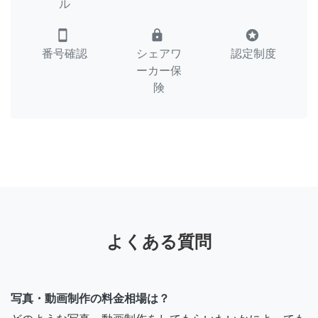
ル
smartphone
lock
stars
番号確認
シェアワ
認定制度
ーカー保
険
よくある質問
写真・動画制作の料金相場は？