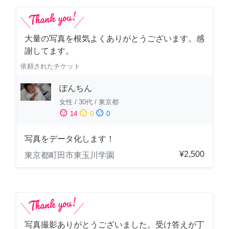
大量の写真を根気よくありがとうございます。感
謝してます。
依頼されたチケット
ぽんちん
女性
/
30代
/
東京都
sentiment_satisfied
sentiment_neutral
sentiment_dissatisfied
14
0
0
写真をデータ化します！
¥2,500
東京都町田市東玉川学園
写真撮影ありがとうございました。受け答えが丁