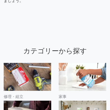
ましょう。
カテゴリーから探す
修理・組立
家事