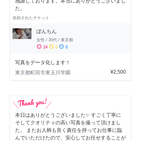
感謝しております。本当にありがとうございまし
た。
依頼されたチケット
ぽんちん
女性
/
30代
/
東京都
sentiment_satisfied
sentiment_neutral
sentiment_dissatisfied
14
0
0
写真をデータ化します！
¥2,500
東京都町田市東玉川学園
本日はありがとうございました✨ すごく丁寧に
そしてクオリティの高い写真を撮って頂けまし
た。 またお人柄も良く責任を持ってお仕事に臨
んでいただけたので、安心してお任せすることが