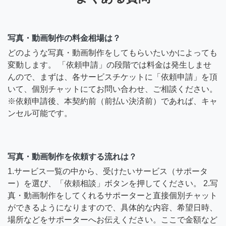
写真・動画制作の料金相場は？
どのような写真・動画制作をしてもらいたいかによっても
変動します。 「依頼申請」の段階では料金は発生しませ
んので、まずは、各サービスチケットに「依頼申請」を頂
いて、個別チャットにてお問い合わせ、ご相談ください。
※依頼申請後、本契約前（前払い決済前）であれば、キャ
ンセル可能です。
写真・動画制作を依頼する流れは？
1.サービス一覧の中から、受けたいサービス（サポータ
ー）を選び、「依頼相談」ボタンを押してください。 2.写
真・動画制作をしてくれるサポーターと直接個別チャット
ができるようになりますので、具体的な内容、希望日時、
場所などをサポーターへお伝えください。ここで金額など