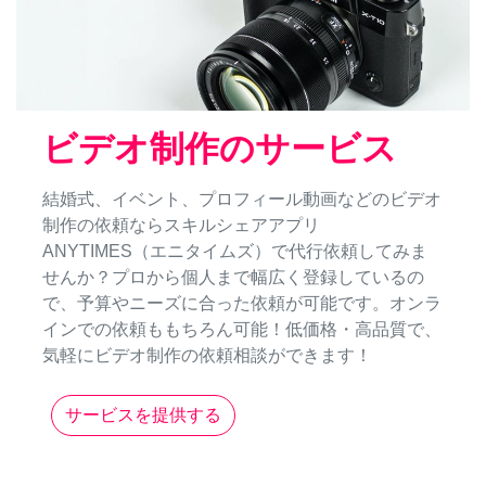
ビデオ制作のサービス
結婚式、イベント、プロフィール動画などのビデオ
制作の依頼ならスキルシェアアプリ
ANYTIMES（エニタイムズ）で代行依頼してみま
せんか？プロから個人まで幅広く登録しているの
で、予算やニーズに合った依頼が可能です。オンラ
インでの依頼ももちろん可能！低価格・高品質で、
気軽にビデオ制作の依頼相談ができます！
サービスを提供する