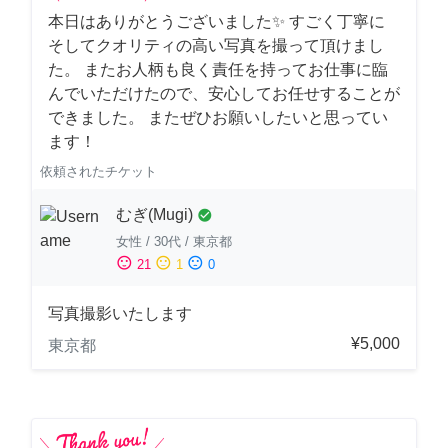
本日はありがとうございました✨ すごく丁寧に
そしてクオリティの高い写真を撮って頂けまし
た。 またお人柄も良く責任を持ってお仕事に臨
んでいただけたので、安心してお任せすることが
できました。 またぜひお願いしたいと思ってい
ます！
依頼されたチケット
むぎ(Mugi)
check_circle
女性
/
30代
/
東京都
sentiment_satisfied
sentiment_neutral
sentiment_dissatisfied
21
1
0
写真撮影いたします
¥5,000
東京都