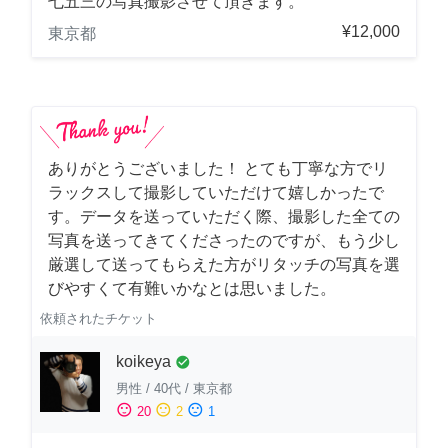
七五三の写真撮影させて頂きます。
¥12,000
東京都
ありがとうございました！ とても丁寧な方でリ
ラックスして撮影していただけて嬉しかったで
す。データを送っていただく際、撮影した全ての
写真を送ってきてくださったのですが、もう少し
厳選して送ってもらえた方がリタッチの写真を選
びやすくて有難いかなとは思いました。
依頼されたチケット
koikeya
check_circle
男性
/
40代
/
東京都
sentiment_satisfied
sentiment_neutral
sentiment_dissatisfied
20
2
1