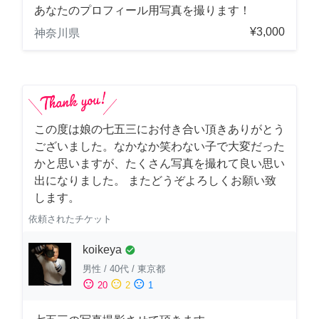
あなたのプロフィール用写真を撮ります！
¥3,000
神奈川県
この度は娘の七五三にお付き合い頂きありがとう
ございました。なかなか笑わない子で大変だった
かと思いますが、たくさん写真を撮れて良い思い
出になりました。 またどうぞよろしくお願い致
します。
依頼されたチケット
koikeya
check_circle
男性
/
40代
/
東京都
sentiment_satisfied
sentiment_neutral
sentiment_dissatisfied
20
2
1