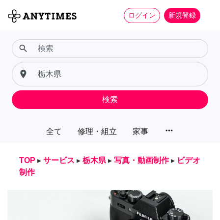
ログイン
新規登録
search
place
検索
more_horiz
全て
修理・組立
家事
TOP
▸
サービス
▸
栃木県
▸
写真・動画制作
▸
ビデオ
制作