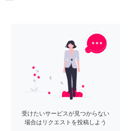
受けたいサービスが見つからない
場合はリクエストを投稿しよう