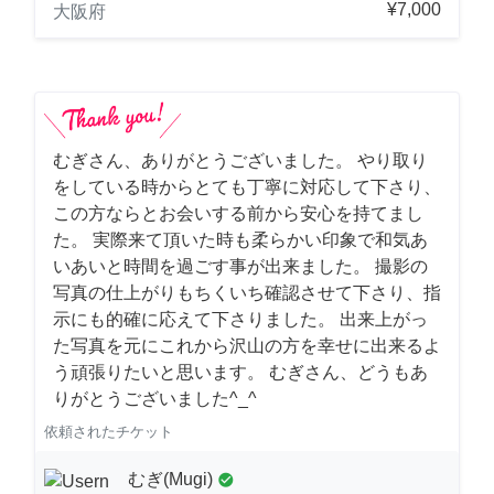
¥7,000
大阪府
むぎさん、ありがとうございました。 やり取り
をしている時からとても丁寧に対応して下さり、
この方ならとお会いする前から安心を持てまし
た。 実際来て頂いた時も柔らかい印象で和気あ
いあいと時間を過ごす事が出来ました。 撮影の
写真の仕上がりもちくいち確認させて下さり、指
示にも的確に応えて下さりました。 出来上がっ
た写真を元にこれから沢山の方を幸せに出来るよ
う頑張りたいと思います。 むぎさん、どうもあ
りがとうございました^_^
依頼されたチケット
むぎ(Mugi)
check_circle