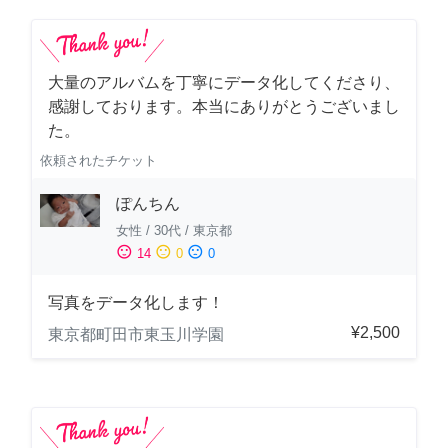
大量のアルバムを丁寧にデータ化してくださり、
感謝しております。本当にありがとうございまし
た。
依頼されたチケット
ぽんちん
女性
/
30代
/
東京都
sentiment_satisfied
sentiment_neutral
sentiment_dissatisfied
14
0
0
写真をデータ化します！
¥2,500
東京都町田市東玉川学園