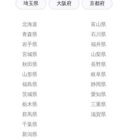
埼玉県
大阪府
京都府
北海道
富山県
青森県
石川県
岩手県
福井県
宮城県
山梨県
秋田県
長野県
山形県
岐阜県
福島県
静岡県
茨城県
愛知県
栃木県
三重県
群馬県
滋賀県
千葉県
新潟県