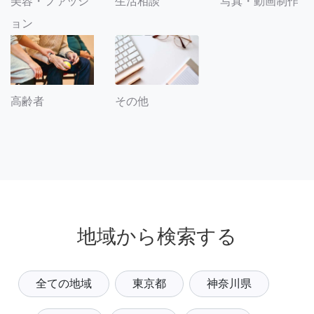
美容・ファッシ
生活相談
写真・動画制作
ョン
その他
高齢者
地域から検索する
全ての地域
東京都
神奈川県