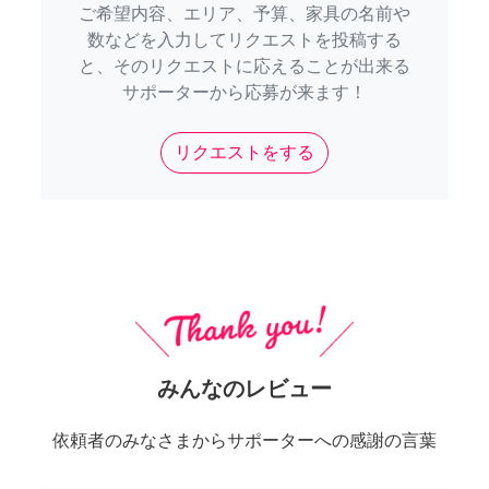
ご希望内容、エリア、予算、家具の名前や
数などを入力してリクエストを投稿する
と、そのリクエストに応えることが出来る
サポーターから応募が来ます！
リクエストをする
みんなのレビュー
依頼者のみなさまからサポーターへの感謝の言葉