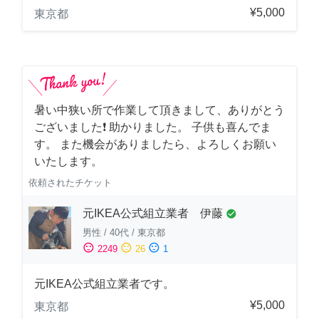
¥5,000
東京都
暑い中狭い所で作業して頂きまして、ありがとう
ございました❗️ 助かりました。 子供も喜んでま
す。 また機会がありましたら、よろしくお願い
いたします。
依頼されたチケット
元IKEA公式組立業者 伊藤
check_circle
男性
/
40代
/
東京都
sentiment_satisfied
sentiment_neutral
sentiment_dissatisfied
2249
26
1
元IKEA公式組立業者です。
¥5,000
東京都