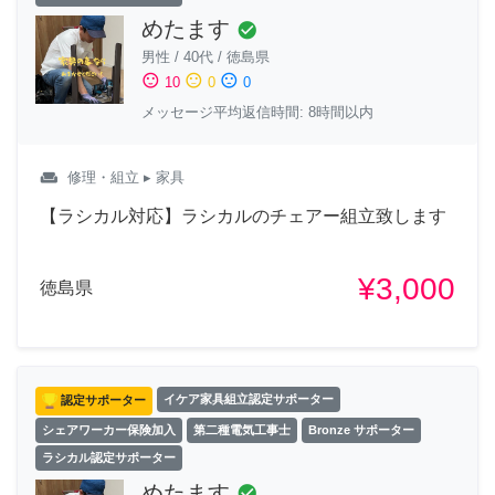
めたます
check_circle
男性
/
40代
/
徳島県
sentiment_satisfied
sentiment_neutral
sentiment_dissatisfied
10
0
0
メッセージ平均返信時間: 8時間以内
weekend
修理・組立
▸ 家具
【ラシカル対応】ラシカルのチェアー組立致します
¥3,000
徳島県
認定サポーター
イケア家具組立認定サポーター
シェアワーカー保険加入
第二種電気工事士
Bronze サポーター
ラシカル認定サポーター
めたます
check_circle