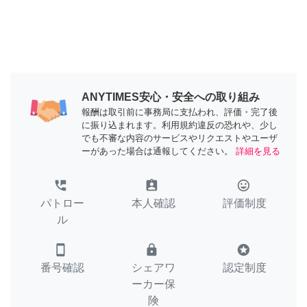
ANYTIMES安心・安全への取り組み
報酬は取引前に事務局に支払われ、評価・完了後
に振り込まれます。利用規約違反の恐れや、少し
でも不審な内容のサービスやリクエストやユーザ
ーがあった場合は通報してください。
詳細を見る
perm_phone_msg
assignment_ind
tag_faces
パトロー
本人確認
評価制度
ル
smartphone
lock
stars
番号確認
シェアワ
認定制度
ーカー保
険