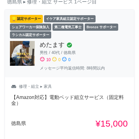
徳島県
▸ 修理・組立
サービス
1ページ目
認定サポーター
イケア家具組立認定サポーター
シェアワーカー保険加入
第二種電気工事士
Bronze サポーター
ラシカル認定サポーター
めたます
check_circle
男性
/
40代
/
徳島県
sentiment_satisfied
sentiment_neutral
sentiment_dissatisfied
10
0
0
メッセージ平均返信時間: 8時間以内
weekend
修理・組立
▸ 家具
【Amazon対応】電動ベッド組立サービス（固定料
金）
¥15,000
徳島県