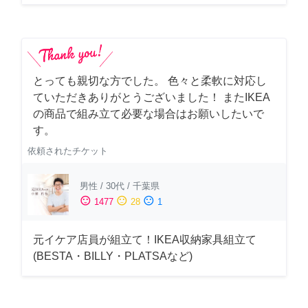
とっても親切な方でした。 色々と柔軟に対応し
ていただきありがとうございました！ またIKEA
の商品で組み立て必要な場合はお願いしたいで
す。
依頼されたチケット
男性
/
30代
/
千葉県
sentiment_satisfied
sentiment_neutral
sentiment_dissatisfied
1477
28
1
元イケア店員が組立て！IKEA収納家具組立て
(BESTA・BILLY・PLATSAなど)