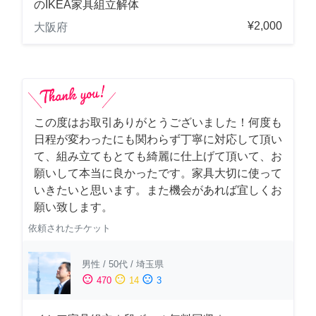
のIKEA家具組立解体
¥2,000
大阪府
この度はお取引ありがとうございました！何度も
日程が変わったにも関わらず丁寧に対応して頂い
て、組み立てもとても綺麗に仕上げて頂いて、お
願いして本当に良かったです。家具大切に使って
いきたいと思います。また機会があれば宜しくお
願い致します。
依頼されたチケット
男性
/
50代
/
埼玉県
sentiment_satisfied
sentiment_neutral
sentiment_dissatisfied
470
14
3