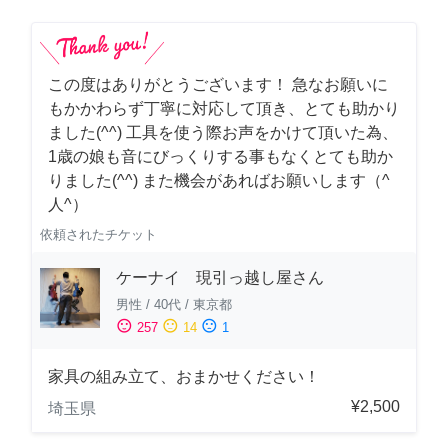
この度はありがとうございます！ 急なお願いに
もかかわらず丁寧に対応して頂き、とても助かり
ました(^^) 工具を使う際お声をかけて頂いた為、
1歳の娘も音にびっくりする事もなくとても助か
りました(^^) また機会があればお願いします（^
人^）
依頼されたチケット
ケーナイ 現引っ越し屋さん
男性
/
40代
/
東京都
sentiment_satisfied
sentiment_neutral
sentiment_dissatisfied
257
14
1
家具の組み立て、おまかせください！
¥2,500
埼玉県