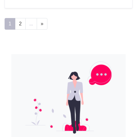
1
2
...
»