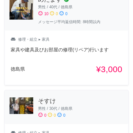
男性
/
40代
/
徳島県
sentiment_satisfied
sentiment_neutral
sentiment_dissatisfied
10
0
0
メッセージ平均返信時間: 8時間以内
weekend
修理・組立
▸ 家具
家具や建具及びお部屋の修理(リペア)行います
¥3,000
徳島県
そすけ
男性
/
30代
/
徳島県
sentiment_satisfied
sentiment_neutral
sentiment_dissatisfied
0
0
0
weekend
修理・組立
▸ 家具