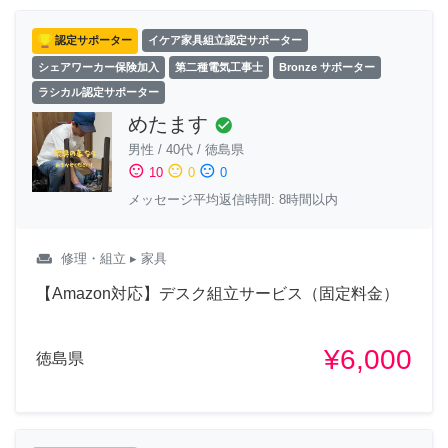
認定サポーター
イケア家具組立認定サポーター
シェアワーカー保険加入
第二種電気工事士
Bronze サポーター
ラシカル認定サポーター
めたます
check_circle
男性
/
40代
/
徳島県
sentiment_satisfied
sentiment_neutral
sentiment_dissatisfied
10
0
0
メッセージ平均返信時間: 8時間以内
weekend
修理・組立
▸ 家具
【Amazon対応】デスク組立サービス（固定料金）
¥6,000
徳島県