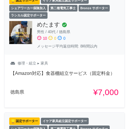
認定サポーター
イケア家具組立認定サポーター
シェアワーカー保険加入
第二種電気工事士
Bronze サポーター
ラシカル認定サポーター
めたます
check_circle
男性
/
40代
/
徳島県
sentiment_satisfied
sentiment_neutral
sentiment_dissatisfied
10
0
0
メッセージ平均返信時間: 8時間以内
weekend
修理・組立
▸ 家具
【Amazon対応】食器棚組立サービス（固定料金）
¥7,000
徳島県
認定サポーター
イケア家具組立認定サポーター
シェアワーカー保険加入
第二種電気工事士
Bronze サポーター