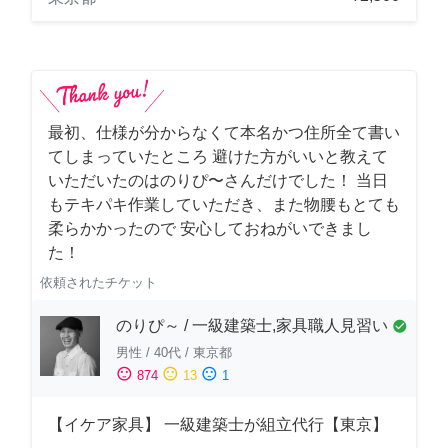
最初、仕様が分からなくて本名かつ住所全て書い
てしまっていたところ 避けた方がいいと教えて
いただいたのはのりぴ〜さんだけでした！ 当日
もテキパキ作業していただき、また物腰もとても
柔らかかったので 安心しておねがいできまし
た！
依頼されたチケット
のりぴ～ / 一級建築士,家具職人見習い
check_circle
男性
/
40代
/
東京都
sentiment_satisfied
sentiment_neutral
sentiment_dissatisfied
874
13
1
【イケア家具】 一級建築士が組立代行【東京】