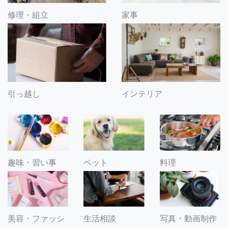
修理・組立
家事
引っ越し
インテリア
趣味・習い事
ペット
料理
美容・ファッシ
生活相談
写真・動画制作