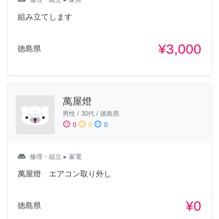
組み立てします
¥3,000
徳島県
萬屋燈
男性
/
30代
/
徳島県
sentiment_satisfied
sentiment_neutral
sentiment_dissatisfied
0
0
0
weekend
修理・組立
▸ 家電
萬屋燈 エアコン取り外し
¥0
徳島県