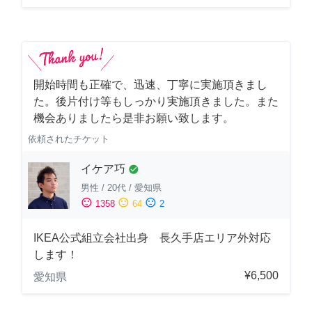
開始時間も正確で、迅速、丁寧に実施頂きまし
た。後片付け等もしっかり実施頂きました。また
機会ありましたら是非お願い致します。
依頼されたチケット
イケア巧
check_circle
男性
/
20代
/
愛知県
sentiment_satisfied
sentiment_neutral
sentiment_dissatisfied
1358
64
2
IKEA公式組立会社出身 長久手店エリア外対応
します！
¥6,500
愛知県