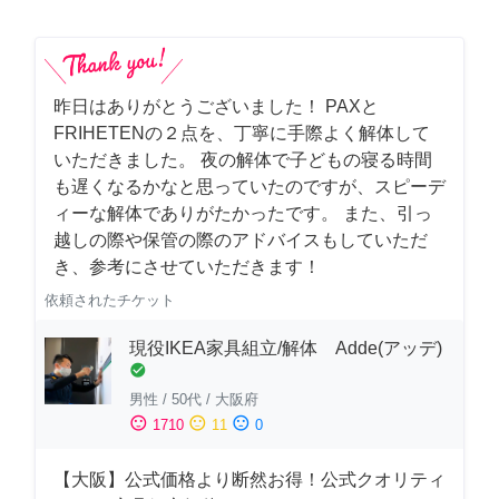
昨日はありがとうございました！ PAXと
FRIHETENの２点を、丁寧に手際よく解体して
いただきました。 夜の解体で子どもの寝る時間
も遅くなるかなと思っていたのですが、スピーデ
ィーな解体でありがたかったです。 また、引っ
越しの際や保管の際のアドバイスもしていただ
き、参考にさせていただきます！
依頼されたチケット
現役IKEA家具組立/解体 Adde(アッデ)
check_circle
男性
/
50代
/
大阪府
sentiment_satisfied
sentiment_neutral
sentiment_dissatisfied
1710
11
0
【大阪】公式価格より断然お得！公式クオリティ