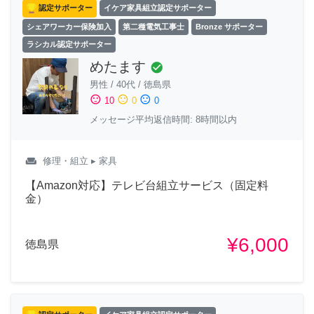
認定サポーター
イケア家具組立認定サポーター
シェアワーカー保険加入
第二種電気工事士
Bronze サポーター
ラシカル認定サポーター
めたます
check_circle
男性
/
40代
/
徳島県
sentiment_satisfied
sentiment_neutral
sentiment_dissatisfied
10
0
0
メッセージ平均返信時間: 8時間以内
weekend
修理・組立
▸ 家具
【Amazon対応】テレビ台組立サービス（固定料
金）
¥6,000
徳島県