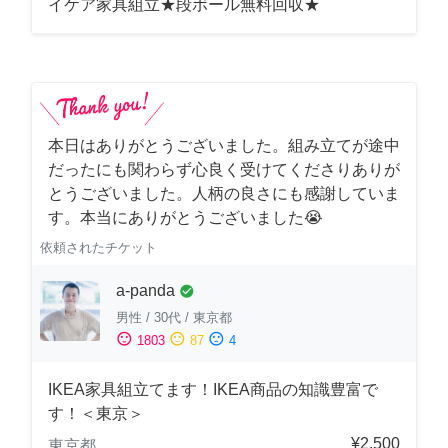
イケア家具組立★段ボール無料回収★
本日はありがとうございました。組み立てが途中
だったにも関わらず心良く受けてくださりありが
とうございました。人柄の良さにも感謝していま
す。本当にありがとうございました😭
依頼されたチケット
a-panda
check_circle
男性
/
30代
/
東京都
sentiment_satisfied
sentiment_neutral
sentiment_dissatisfied
1803
87
4
IKEA家具組立てます！IKEA商品の知識豊富で
す！＜東京＞
¥2,500
東京都