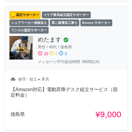
認定サポーター
イケア家具組立認定サポーター
シェアワーカー保険加入
第二種電気工事士
Bronze サポーター
ラシカル認定サポーター
めたます
check_circle
男性
/
40代
/
徳島県
sentiment_satisfied
sentiment_neutral
sentiment_dissatisfied
10
0
0
メッセージ平均返信時間: 8時間以内
weekend
修理・組立
▸ 家具
【Amazon対応】電動昇降デスク組立サービス（固
定料金）
¥9,000
徳島県