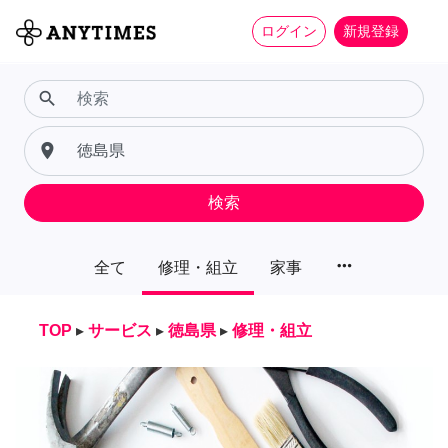
ログイン
新規登録
search
place
検索
more_horiz
全て
修理・組立
家事
TOP
▸
サービス
▸
徳島県
▸
修理・組立