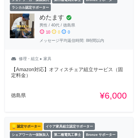
ラシカル認定サポーター
めたます
check_circle
男性
/
40代
/
徳島県
sentiment_satisfied
sentiment_neutral
sentiment_dissatisfied
10
0
0
メッセージ平均返信時間: 8時間以内
weekend
修理・組立
▸ 家具
【Amazon対応】オフィスチェア組立サービス（固
定料金）
¥6,000
徳島県
認定サポーター
イケア家具組立認定サポーター
シェアワーカー保険加入
第二種電気工事士
Bronze サポーター