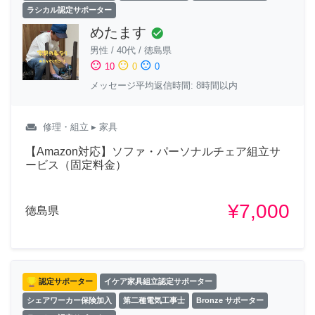
ラシカル認定サポーター
めたます
check_circle
男性
/
40代
/
徳島県
sentiment_satisfied
sentiment_neutral
sentiment_dissatisfied
10
0
0
メッセージ平均返信時間: 8時間以内
weekend
修理・組立
▸ 家具
【Amazon対応】ソファ・パーソナルチェア組立サ
ービス（固定料金）
¥7,000
徳島県
認定サポーター
イケア家具組立認定サポーター
シェアワーカー保険加入
第二種電気工事士
Bronze サポーター