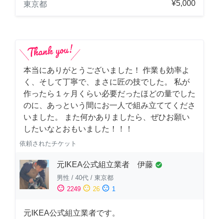
¥5,000
東京都
本当にありがとうございました！ 作業も効率よ
く、そして丁寧で、まさに匠の技でした。 私が
作ったら１ヶ月くらい必要だったほどの量でした
のに、あっという間にお一人で組み立ててくださ
いました。 また何かありましたら、ぜひお願い
したいなとおもいました！！！
依頼されたチケット
元IKEA公式組立業者 伊藤
check_circle
男性
/
40代
/
東京都
sentiment_satisfied
sentiment_neutral
sentiment_dissatisfied
2249
26
1
元IKEA公式組立業者です。