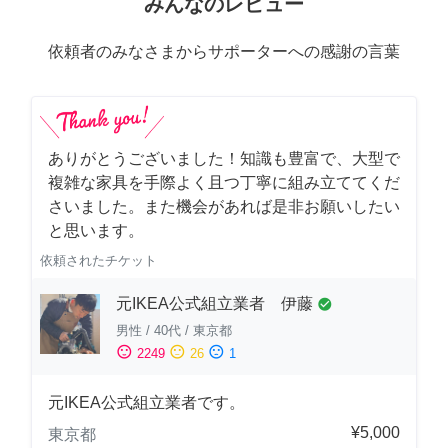
みんなのレビュー
依頼者のみなさまからサポーターへの感謝の言葉
ありがとうございました！知識も豊富で、大型で
複雑な家具を手際よく且つ丁寧に組み立ててくだ
さいました。また機会があれば是非お願いしたい
と思います。
依頼されたチケット
元IKEA公式組立業者 伊藤
check_circle
男性
/
40代
/
東京都
sentiment_satisfied
sentiment_neutral
sentiment_dissatisfied
2249
26
1
元IKEA公式組立業者です。
¥5,000
東京都