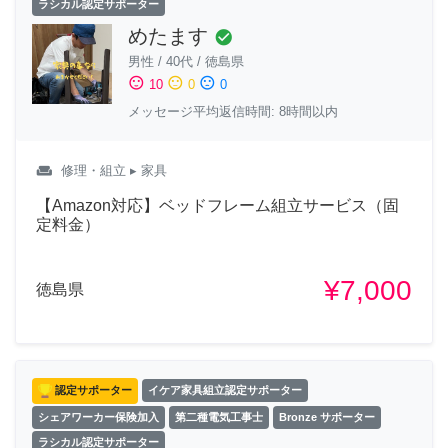
ラシカル認定サポーター
めたます
check_circle
男性
/
40代
/
徳島県
sentiment_satisfied
sentiment_neutral
sentiment_dissatisfied
10
0
0
メッセージ平均返信時間: 8時間以内
weekend
修理・組立
▸ 家具
【Amazon対応】ベッドフレーム組立サービス（固
定料金）
¥7,000
徳島県
認定サポーター
イケア家具組立認定サポーター
シェアワーカー保険加入
第二種電気工事士
Bronze サポーター
ラシカル認定サポーター