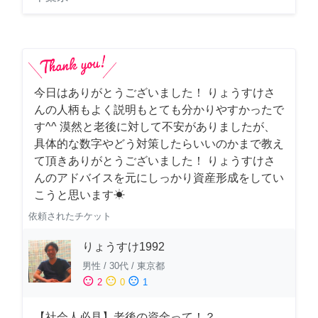
今日はありがとうございました！ りょうすけさ
んの人柄もよく説明もとても分かりやすかったで
す^^ 漠然と老後に対して不安がありましたが、
具体的な数字やどう対策したらいいのかまで教え
て頂きありがとうございました！ りょうすけさ
んのアドバイスを元にしっかり資産形成をしてい
こうと思います☀︎
依頼されたチケット
りょうすけ1992
男性
/
30代
/
東京都
sentiment_satisfied
sentiment_neutral
sentiment_dissatisfied
2
0
1
【社会人必見】老後の資金って！？