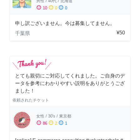
男性
/
40代
/
北海道
sentiment_satisfied
sentiment_neutral
sentiment_dissatisfied
10
0
0
申し訳ございません。今は募集してません。
¥50
千葉県
とても親切にご対応してくれました。ご自身のデ
ータを参考にわかりやすい説明をありがとうござ
ました！
依頼されたチケット
女性
/
30's
/
東京都
sentiment_satisfied
sentiment_neutral
sentiment_dissatisfied
86
2
1