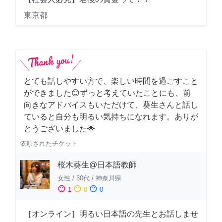
東京都
とても話しやすい方で、楽しい時間を過ごすこと
ができました😊ずっと考えていたことにも、前
向きなアドバイスもいただけて、葵生さんと話し
ていると自分も明るい気持ちになれます。ありが
とうございました🌟
依頼されたチケット
桜木葵生@日本語教師
女性
/
30代
/
神奈川県
sentiment_satisfied
sentiment_neutral
sentiment_dissatisfied
1
0
0
［オンライン］明るい日本語の先生とお話しませ