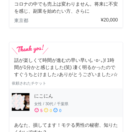
コロナの中でも売上は変わりません。将来に不安
を感じ、副業を始めたい方、さらに
¥20,000
東京都
話が楽しくて時間が進むの早い早い(｡･о･｡)! 1時
間が1分かと感じました(笑) 凄く明るかったので
すぐうちとけました♪ありがとうございました♪☆
依頼されたチケット
にこにん
女性
/
30代
/
千葉県
sentiment_satisfied
sentiment_neutral
sentiment_dissatisfied
5
0
0
あなた、損してます！モテる男性の秘密、知りた