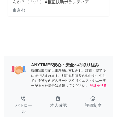
んか？（＾ν＾） #相互扶助ボランティア
東京都
ANYTIMES安心・安全への取り組み
報酬は取引前に事務局に支払われ、評価・完了後
に振り込まれます。利用規約違反の恐れや、少し
でも不審な内容のサービスやリクエストやユーザ
ーがあった場合は通報してください。
詳細を見る
perm_phone_msg
assignment_ind
tag_faces
パトロー
本人確認
評価制度
ル