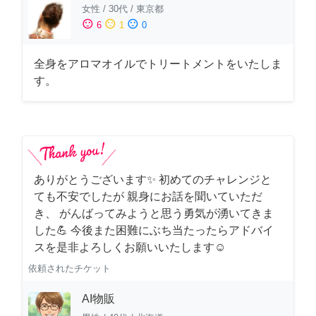
女性
/
30代
/
東京都
sentiment_satisfied
sentiment_neutral
sentiment_dissatisfied
6
1
0
全身をアロマオイルでトリートメントをいたしま
す。
ありがとうございます✨ 初めてのチャレンジと
ても不安でしたが 親身にお話を聞いていただ
き、 がんばってみようと思う勇気が湧いてきま
した💪 今後また困難にぶち当たったらアドバイ
スを是非よろしくお願いいたします☺️
依頼されたチケット
AI物販