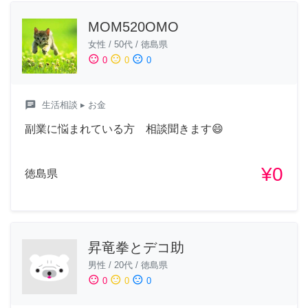
MOM520OMO
女性
/
50代
/
徳島県
sentiment_satisfied
sentiment_neutral
sentiment_dissatisfied
0
0
0
chat
生活相談
▸ お金
副業に悩まれている方 相談聞きます😄
¥0
徳島県
昇竜拳とデコ助
男性
/
20代
/
徳島県
sentiment_satisfied
sentiment_neutral
sentiment_dissatisfied
0
0
0