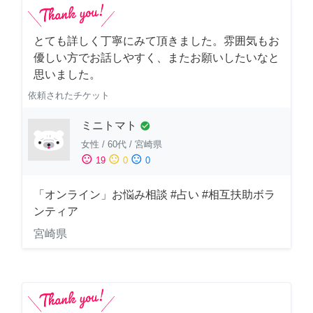
とても詳しく丁寧にみて頂きました。雰囲気もお
優しい方でお話しやすく、またお願いしたいなと
思いました。
依頼されたチケット
ミニトマト
check_circle
女性
/
60代
/
宮崎県
sentiment_satisfied
sentiment_neutral
sentiment_dissatisfied
19
0
0
「オンライン」お悩み相談 #占い #相互扶助ボラ
ンティア
宮崎県