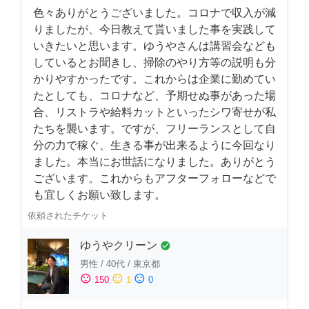
色々ありがとうございました。コロナで収入が減
りましたが、今日教えて貰いました事を実践して
いきたいと思います。ゆうやさんは講習会なども
しているとお聞きし、掃除のやり方等の説明も分
かりやすかったです。これからは企業に勤めてい
たとしても、コロナなど、予期せぬ事があった場
合、リストラや給料カットといったシワ寄せが私
たちを襲います。ですが、フリーランスとして自
分の力で稼ぐ、生きる事が出来るように今回なり
ました。本当にお世話になりました。ありがとう
ございます。これからもアフターフォローなどで
も宜しくお願い致します。
依頼されたチケット
ゆうやクリーン
check_circle
男性
/
40代
/
東京都
sentiment_satisfied
sentiment_neutral
sentiment_dissatisfied
150
1
0