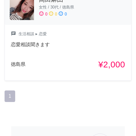
女性
/
30代
/
徳島県
sentiment_satisfied
sentiment_neutral
sentiment_dissatisfied
0
0
0
chat
生活相談
▸ 恋愛
恋愛相談聞きます
¥2,000
徳島県
1