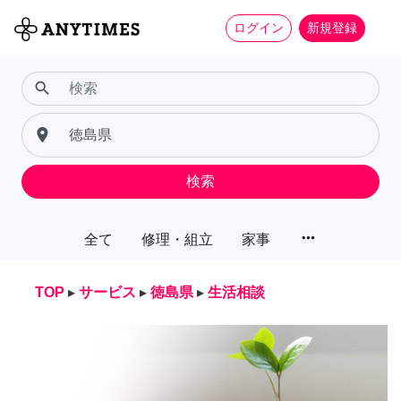
ログイン
新規登録
search
place
検索
more_horiz
全て
修理・組立
家事
TOP
▸
サービス
▸
徳島県
▸
生活相談