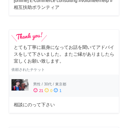
[online] E-commerce consulting #volunteerhelp #
相互扶助ボランティア
とても丁寧に親身になってお話を聞いてアドバイ
スをして下さいました。またご縁がありましたら
宜しくお願い致します。
依頼されたチケット
男性
/
30代
/
東京都
sentiment_satisfied
sentiment_neutral
sentiment_dissatisfied
21
0
1
相談にのって下さい