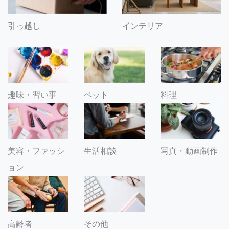
引っ越し
インテリア
趣味・習い事
ペット
料理
美容・ファッシ
生活相談
写真・動画制作
ョン
その他
高齢者