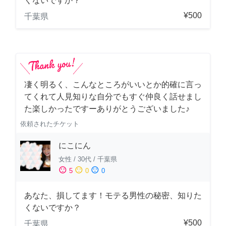
くないですか？
¥500
千葉県
凄く明るく、こんなところがいいとか的確に言っ
てくれて人見知りな自分でもすぐ仲良く話せまし
た楽しかったですーありがとうございました♪
依頼されたチケット
にこにん
女性
/
30代
/
千葉県
sentiment_satisfied
sentiment_neutral
sentiment_dissatisfied
5
0
0
あなた、損してます！モテる男性の秘密、知りた
くないですか？
¥500
千葉県