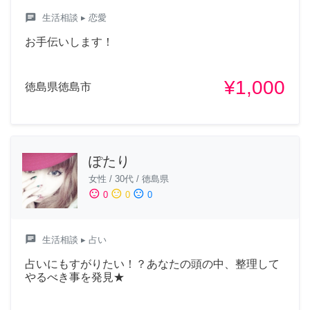
chat
生活相談
▸ 恋愛
お手伝いします！
¥1,000
徳島県徳島市
ぽたり
女性
/
30代
/
徳島県
sentiment_satisfied
sentiment_neutral
sentiment_dissatisfied
0
0
0
chat
生活相談
▸ 占い
占いにもすがりたい！？あなたの頭の中、整理して
やるべき事を発見★