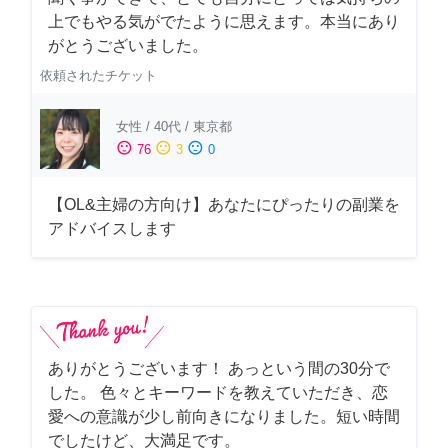
上でもやる気がでたように思えます。本当にあり
がとうございました。
依頼されたチケット
女性
/
40代
/
東京都
sentiment_satisfied
sentiment_neutral
sentiment_dissatisfied
76
3
0
【OL&主婦の方向け】あなたにぴったりの副業を
アドバイスします
ありがとうございます！ あっという間の30分で
した。 色々とキーワードを教えていただき、恋
愛への意識が少し前向きになりました。短い時間
でしたけど、大満足です。