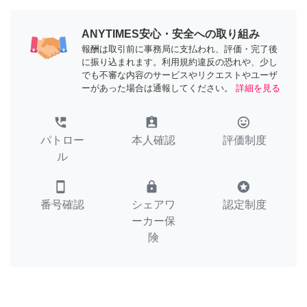
ANYTIMES安心・安全への取り組み
報酬は取引前に事務局に支払われ、評価・完了後
に振り込まれます。利用規約違反の恐れや、少し
でも不審な内容のサービスやリクエストやユーザ
ーがあった場合は通報してください。
詳細を見る
perm_phone_msg
assignment_ind
tag_faces
パトロー
本人確認
評価制度
ル
smartphone
lock
stars
番号確認
シェアワ
認定制度
ーカー保
険