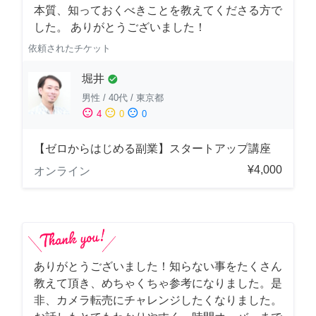
本質、知っておくべきことを教えてくださる方で
した。 ありがとうございました！
依頼されたチケット
堀井
check_circle
男性
/
40代
/
東京都
sentiment_satisfied
sentiment_neutral
sentiment_dissatisfied
4
0
0
【ゼロからはじめる副業】スタートアップ講座
¥4,000
オンライン
ありがとうございました！知らない事をたくさん
教えて頂き、めちゃくちゃ参考になりました。是
非、カメラ転売にチャレンジしたくなりました。