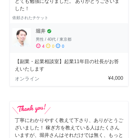
とても勉強になりました。 ありがとうございま
した！
依頼されたチケット
堀井
check_circle
男性
/
40代
/
東京都
sentiment_satisfied
sentiment_neutral
sentiment_dissatisfied
4
0
0
【副業・起業相談室】起業11年目の社長がお答
えいたします
¥4,000
オンライン
丁寧にわかりやすく教えて下さり、ありがとうご
ざいました！ 稼ぎ方を教えている人はたくさん
いますが、堀井さんはそれだけでは無く、もっと