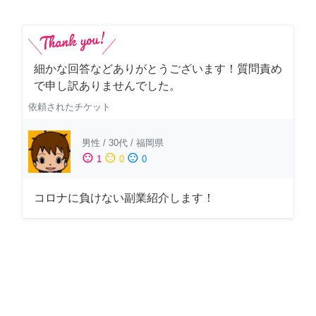
細かな回答などありがとうございます！質問責め
で申し訳ありませんでした。
依頼されたチケット
男性
/
30代
/
福岡県
sentiment_satisfied
sentiment_neutral
sentiment_dissatisfied
1
0
0
コロナに負けない副業紹介します！