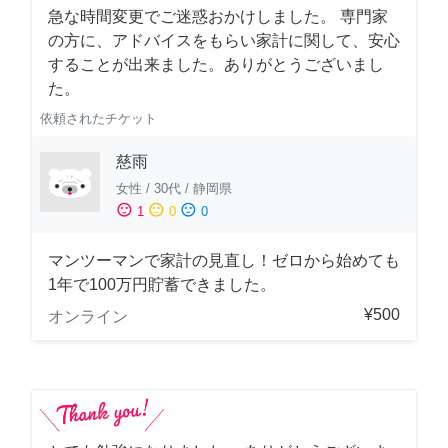
急な時間変更でご迷惑おかけしました。 専門家
の方に、アドバイスをもらい家計に関して、安心
することが出来ました。ありがとうございまし
た。
依頼されたチケット
慈雨
女性
/
30代
/
静岡県
sentiment_satisfied
sentiment_neutral
sentiment_dissatisfied
1
0
0
マンツーマンで家計の見直し！ゼロから始めても
1年で100万円貯蓄できました。
¥500
オンライン