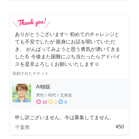
ありがとうございます✨ 初めてのチャレンジと
ても不安でしたが 親身にお話を聞いていただ
き、 がんばってみようと思う勇気が湧いてきま
した💪 今後また困難にぶち当たったらアドバイ
スを是非よろしくお願いいたします☺️
依頼されたチケット
AI物販
男性
/
40代
/
北海道
sentiment_satisfied
sentiment_neutral
sentiment_dissatisfied
10
0
0
申し訳ございません。今は募集してません。
¥50
千葉県