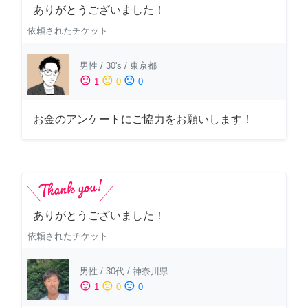
ありがとうございました！
依頼されたチケット
男性
/
30's
/
東京都
sentiment_satisfied
sentiment_neutral
sentiment_dissatisfied
1
0
0
お金のアンケートにご協力をお願いします！
ありがとうございました！
依頼されたチケット
男性
/
30代
/
神奈川県
sentiment_satisfied
sentiment_neutral
sentiment_dissatisfied
1
0
0