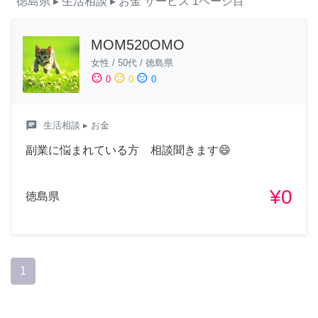
徳島県
▸ 生活相談
▸ お金
サービス
1ページ目
MOM520OMO
女性
/
50代
/
徳島県
sentiment_satisfied
sentiment_neutral
sentiment_dissatisfied
0
0
0
chat
生活相談
▸ お金
副業に悩まれている方 相談聞きます😄
¥0
徳島県
1