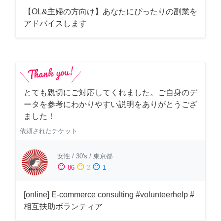
【OL&主婦の方向け】あなたにぴったりの副業を
アドバイスします
とても親切にご対応してくれました。ご自身のデ
ータを参考にわかりやすい説明をありがとうござ
ました！
依頼されたチケット
女性
/
30's
/
東京都
sentiment_satisfied
sentiment_neutral
sentiment_dissatisfied
86
2
1
[online] E-commerce consulting #volunteerhelp #
相互扶助ボランティア