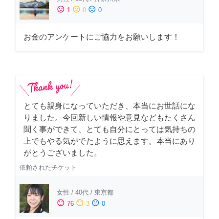
sentiment_satisfied
sentiment_neutral
sentiment_dissatisfied
1
0
0
お金のアンケートにご協力をお願いします！
とても親身になっていただき、本当にお世話にな
りました。今回新しい情報や意見などもたくさん
聞く事ができて、とても自分にとっては気持ちの
上でもやる気がでたように思えます。本当にあり
がとうございました。
依頼されたチケット
女性
/
40代
/
東京都
sentiment_satisfied
sentiment_neutral
sentiment_dissatisfied
76
3
0