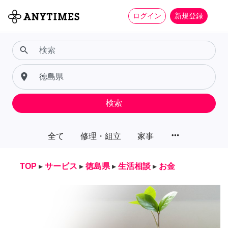
ログイン
新規登録
search
place
検索
more_horiz
全て
修理・組立
家事
TOP
▸
サービス
▸
徳島県
▸
生活相談
▸
お金