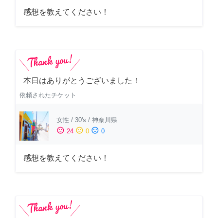
感想を教えてください！
本日はありがとうございました！
依頼されたチケット
女性
/
30's
/
神奈川県
sentiment_satisfied
sentiment_neutral
sentiment_dissatisfied
24
0
0
感想を教えてください！