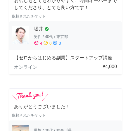
お話しもとてもわかりやすく、時間オーバーまで
してくださり、とても良い方です！
依頼されたチケット
堀井
check_circle
男性
/
40代
/
東京都
sentiment_satisfied
sentiment_neutral
sentiment_dissatisfied
4
0
0
【ゼロからはじめる副業】スタートアップ講座
¥4,000
オンライン
ありがとうございました！
依頼されたチケット
男性
/
30代
/
神奈川県