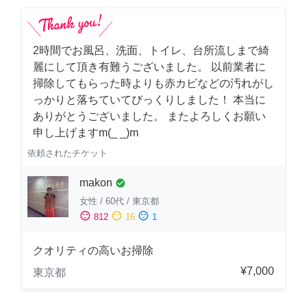
2時間でお風呂、洗面、トイレ、台所流しまで綺
麗にして頂き有難うございました。 以前業者に
掃除してもらった時よりも赤カビなどの汚れがし
っかりと落ちていてびっくりしました！ 本当に
ありがとうございました。 またよろしくお願い
申し上げますm(_ _)m
依頼されたチケット
makon
check_circle
女性
/
60代
/
東京都
sentiment_satisfied
sentiment_neutral
sentiment_dissatisfied
812
16
1
クオリティの高いお掃除
¥7,000
東京都