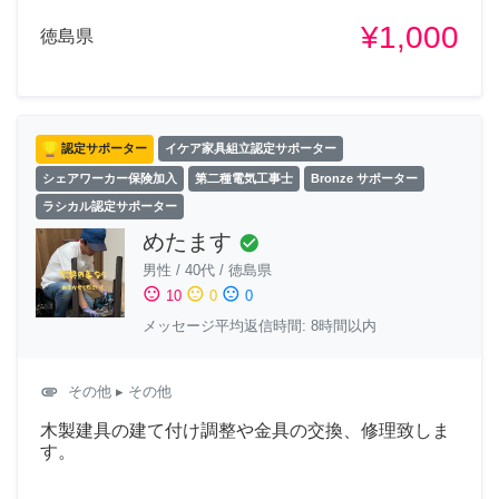
¥1,000
徳島県
認定サポーター
イケア家具組立認定サポーター
シェアワーカー保険加入
第二種電気工事士
Bronze サポーター
ラシカル認定サポーター
めたます
check_circle
男性
/
40代
/
徳島県
sentiment_satisfied
sentiment_neutral
sentiment_dissatisfied
10
0
0
メッセージ平均返信時間: 8時間以内
attachment
その他
▸ その他
木製建具の建て付け調整や金具の交換、修理致しま
す。