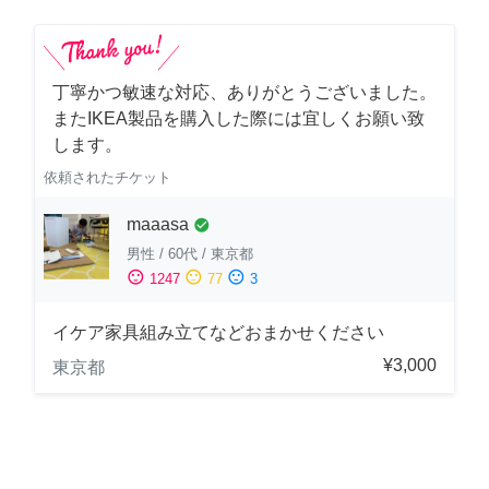
丁寧かつ敏速な対応、ありがとうございました。
またIKEA製品を購入した際には宜しくお願い致
します。
依頼されたチケット
maaasa
check_circle
男性
/
60代
/
東京都
sentiment_satisfied
sentiment_neutral
sentiment_dissatisfied
1247
77
3
イケア家具組み立てなどおまかせください
¥3,000
東京都