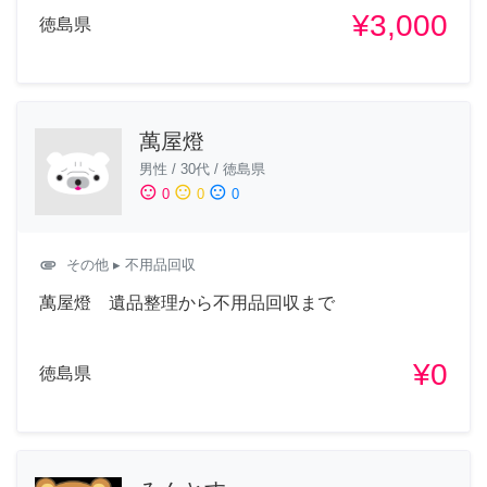
¥3,000
徳島県
萬屋燈
男性
/
30代
/
徳島県
sentiment_satisfied
sentiment_neutral
sentiment_dissatisfied
0
0
0
attachment
その他
▸ 不用品回収
萬屋燈 遺品整理から不用品回収まで
¥0
徳島県