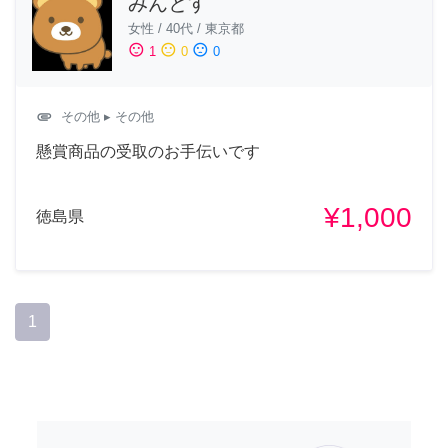
みんとす
女性
/
40代
/
東京都
sentiment_satisfied
sentiment_neutral
sentiment_dissatisfied
1
0
0
attachment
その他
▸ その他
懸賞商品の受取のお手伝いです
¥1,000
徳島県
1