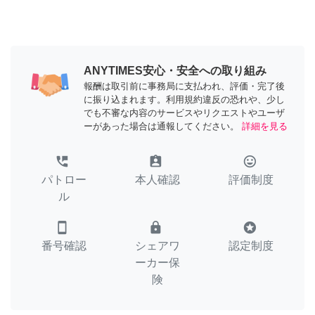
ANYTIMES安心・安全への取り組み
報酬は取引前に事務局に支払われ、評価・完了後
に振り込まれます。利用規約違反の恐れや、少し
でも不審な内容のサービスやリクエストやユーザ
ーがあった場合は通報してください。
詳細を見る
perm_phone_msg
assignment_ind
tag_faces
パトロー
本人確認
評価制度
ル
smartphone
lock
stars
番号確認
シェアワ
認定制度
ーカー保
険