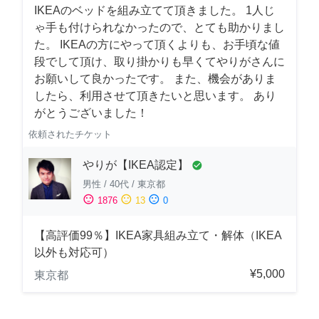
IKEAのベッドを組み立てて頂きました。 1人じ
ゃ手も付けられなかったので、とても助かりまし
た。 IKEAの方にやって頂くよりも、お手頃な値
段でして頂け、取り掛かりも早くてやりがさんに
お願いして良かったです。 また、機会がありま
したら、利用させて頂きたいと思います。 あり
がとうございました！
依頼されたチケット
やりが【IKEA認定】
check_circle
男性
/
40代
/
東京都
sentiment_satisfied
sentiment_neutral
sentiment_dissatisfied
1876
13
0
【高評価99％】IKEA家具組み立て・解体（IKEA
以外も対応可）
¥5,000
東京都