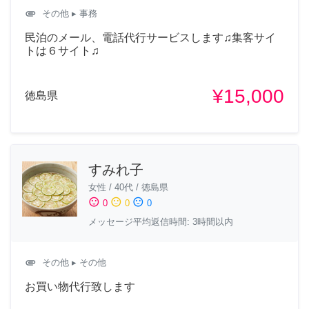
attachment
その他
▸ 事務
民泊のメール、電話代行サービスします♫集客サイ
トは６サイト♫
¥15,000
徳島県
すみれ子
女性
/
40代
/
徳島県
sentiment_satisfied
sentiment_neutral
sentiment_dissatisfied
0
0
0
メッセージ平均返信時間: 3時間以内
attachment
その他
▸ その他
お買い物代行致します