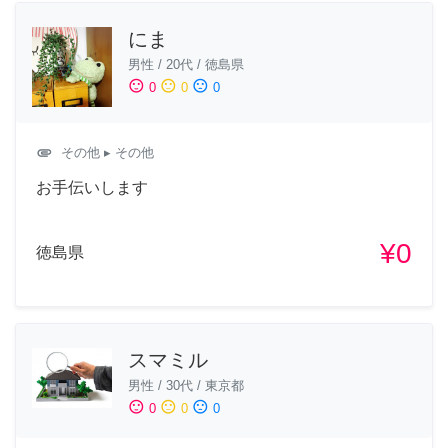
にま
男性
/
20代
/
徳島県
sentiment_satisfied
sentiment_neutral
sentiment_dissatisfied
0
0
0
attachment
その他
▸ その他
お手伝いします
¥0
徳島県
スマミル
男性
/
30代
/
東京都
sentiment_satisfied
sentiment_neutral
sentiment_dissatisfied
0
0
0