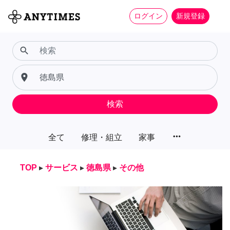
ログイン
新規登録
search
place
検索
more_horiz
全て
修理・組立
家事
TOP
▸
サービス
▸
徳島県
▸
その他