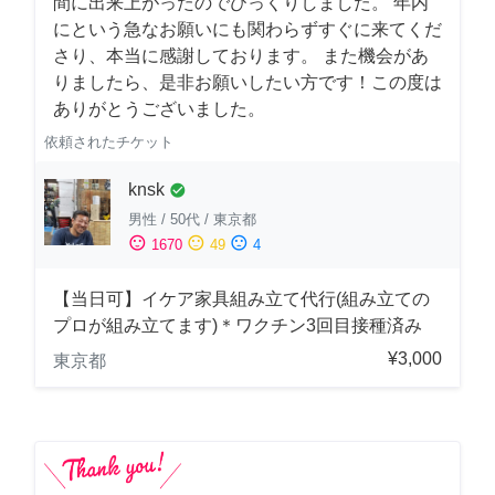
間に出来上がったのでびっくりしました。 年内
にという急なお願いにも関わらずすぐに来てくだ
さり、本当に感謝しております。 また機会があ
りましたら、是非お願いしたい方です！この度は
ありがとうございました。
依頼されたチケット
knsk
check_circle
男性
/
50代
/
東京都
sentiment_satisfied
sentiment_neutral
sentiment_dissatisfied
1670
49
4
【当日可】イケア家具組み立て代行(組み立ての
プロが組み立てます)＊ワクチン3回目接種済み
¥3,000
東京都