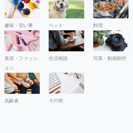
趣味・習い事
ペット
料理
美容・ファッシ
生活相談
写真・動画制作
ョン
その他
高齢者