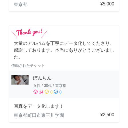
¥5,000
東京都
大量のアルバムを丁寧にデータ化してくださり、
感謝しております。本当にありがとうございまし
た。
依頼されたチケット
ぽんちん
女性
/
30代
/
東京都
sentiment_satisfied
sentiment_neutral
sentiment_dissatisfied
14
0
0
写真をデータ化します！
¥2,500
東京都町田市東玉川学園