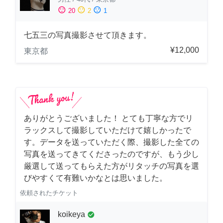
sentiment_satisfied
sentiment_neutral
sentiment_dissatisfied
20
2
1
七五三の写真撮影させて頂きます。
¥12,000
東京都
ありがとうございました！ とても丁寧な方でリ
ラックスして撮影していただけて嬉しかったで
す。データを送っていただく際、撮影した全ての
写真を送ってきてくださったのですが、もう少し
厳選して送ってもらえた方がリタッチの写真を選
びやすくて有難いかなとは思いました。
依頼されたチケット
koikeya
check_circle