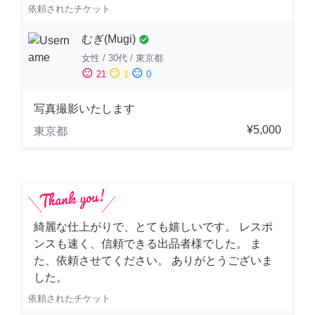
依頼されたチケット
むぎ(Mugi)
check_circle
女性
/
30代
/
東京都
sentiment_satisfied
sentiment_neutral
sentiment_dissatisfied
21
1
0
写真撮影いたします
¥5,000
東京都
綺麗な仕上がりで、とても嬉しいです。 レスポ
ンスも速く、信頼できる出品者様でした。 ま
た、依頼させてください。 ありがとうございま
した。
依頼されたチケット