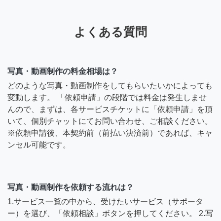
よくある質問
写真・動画制作の料金相場は？
どのような写真・動画制作をしてもらいたいかによっても
変動します。 「依頼申請」の段階では料金は発生しませ
んので、まずは、各サービスチケットに「依頼申請」を頂
いて、個別チャットにてお問い合わせ、ご相談ください。
※依頼申請後、本契約前（前払い決済前）であれば、キャ
ンセル可能です。
写真・動画制作を依頼する流れは？
1.サービス一覧の中から、受けたいサービス（サポータ
ー）を選び、「依頼相談」ボタンを押してください。 2.写