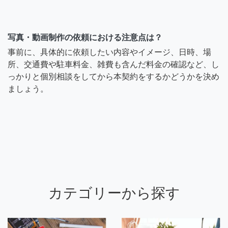
写真・動画制作の依頼における注意点は？
事前に、具体的に依頼したい内容やイメージ、日時、場
所、交通費や駐車料金、雑費も含んだ料金の確認など、し
っかりと個別相談をしてから本契約をするかどうかを決め
ましょう。
カテゴリーから探す