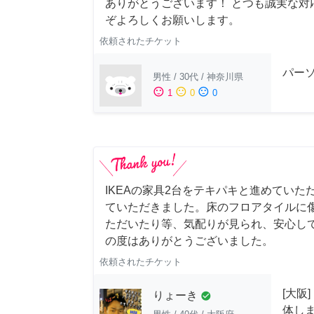
ありがとうございます！ とつも誠実な対
ぞよろしくお願いします。
依頼されたチケット
パー
男性
/
30代
/
神奈川県
sentiment_satisfied
sentiment_neutral
sentiment_dissatisfied
1
0
0
IKEAの家具2台をテキパキと進めていた
ていただきました。床のフロアタイルに
ただいたり等、気配りが見られ、安心し
の度はありがとうございました。
依頼されたチケット
[大阪
りょーき
check_circle
体し