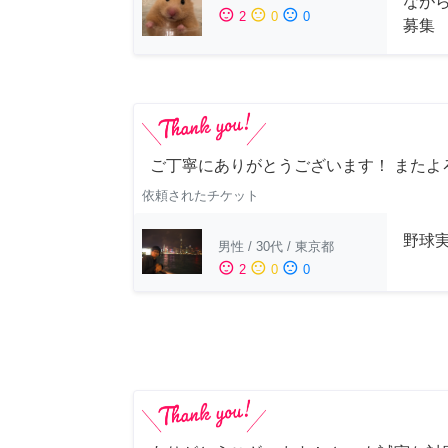
なが
sentiment_satisfied
sentiment_neutral
sentiment_dissatisfied
2
0
0
募集
ご丁寧にありがとうございます！ またよ
依頼されたチケット
野球
男性
/
30代
/
東京都
sentiment_satisfied
sentiment_neutral
sentiment_dissatisfied
2
0
0