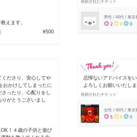
依頼されたチケット
男性
/
40代
/
東京
ケ教えます。
sentiment_satisfied
sentiment_neutral
sentiment_dissatisfied
2
0
0
¥500
都
てくださり、安心してや
忌憚ないアドバイスをい
をおかけしてしまったに
よろしくお願いいたしま
ださったり、心配りをし
依頼されたチケット
ありがとうございまし
女性
/
40代
/
東京
sentiment_satisfied
sentiment_neutral
sentiment_dissatisfied
5
0
0
生OK！４歳の子供と遊び