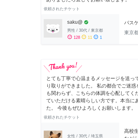
依頼されたチケット
saku@
check_circle
バス
男性
/
30代
/
東京都
東京
sentiment_satisfied
sentiment_neutral
sentiment_dissatisfied
128
11
1
とても丁寧で心温まるメッセージを送っ
り取りができました。 私の都合でご迷惑
も関わらず、こちらの体調を心配してく
ていただける素晴らしい方です。本当に
た。 今後もぜひよろしくお願いします。
依頼されたチケット
高校
女性
/
30代
/
埼玉県