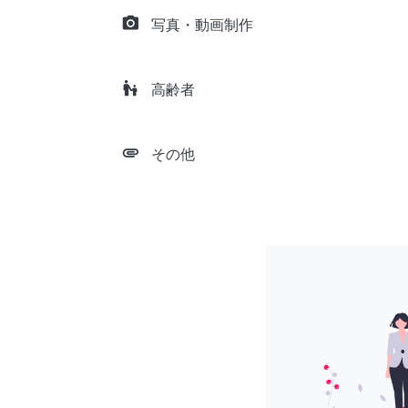
camera_alt
写真・動画制作
escalator_warning
高齢者
attachment
その他