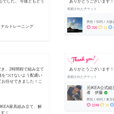
応でした。 今後ともどう
ありがとうございます！
依頼されたチケット
男性
/
50代
/
大阪
ソナルトレーニング
sentiment_satisfied
sentiment_neutral
sentiment_dissatisfied
320
11
だき、2時間程で組み立て
ありがとうございます！
傷をつけないよう配慮い
依頼されたチケット
てお任せできました！こ
元IKEA公式組
者 伊藤
check_circle
男性
/
40代
/
東京
sentiment_satisfied
sentiment_neutral
sentiment_dissatisfi
2249
26
] IKEA家具組み立て、解
ます！