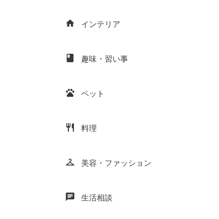
home
インテリア
class
趣味・習い事
pets
ペット
restaurant
料理
checkroom
美容・ファッション
chat
生活相談