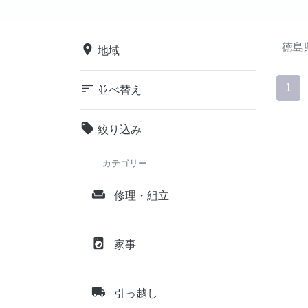
徳島
place
地域
sort
1
並べ替え
local_offer
絞り込み
カテゴリー
weekend
修理・組立
local_laundry_service
家事
local_shipping
引っ越し