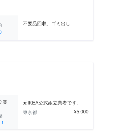
不要品回収、ゴミ出し
府
0
立業
元IKEA公式組立業者です。
¥5,000
東京都
都
ed
1