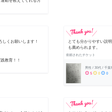
ら運動を教えてくれる方
ろしくお願いします！
とても分かりやすい説明
も薦められます。
依頼されたチケット
実践教育！！
男性
/
30代
/
千葉
sentiment_satisfied
sentiment_neutral
sentiment_dissatisfied
5
0
0