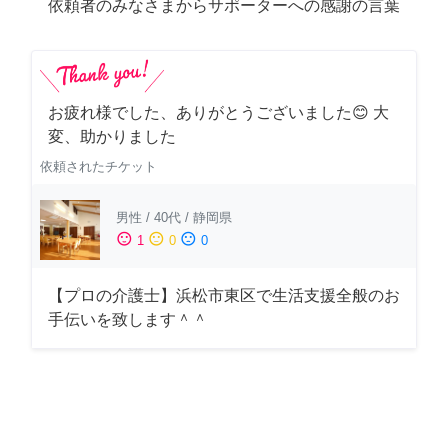
依頼者のみなさまからサポーターへの感謝の言葉
お疲れ様でした、ありがとうございました😊 大
変、助かりました
依頼されたチケット
男性
/
40代
/
静岡県
sentiment_satisfied
sentiment_neutral
sentiment_dissatisfied
1
0
0
【プロの介護士】浜松市東区で生活支援全般のお
手伝いを致します＾＾