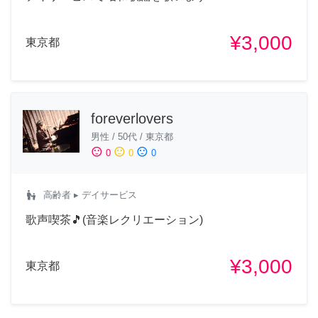
¥3,000
東京都
foreverlovers
男性
/
50代
/
東京都
sentiment_satisfied
sentiment_neutral
sentiment_dissatisfied
0
0
0
escalator_warning
高齢者
▸ デイサービス
歌声喫茶🎵(音楽レクリエーション)
¥3,000
東京都