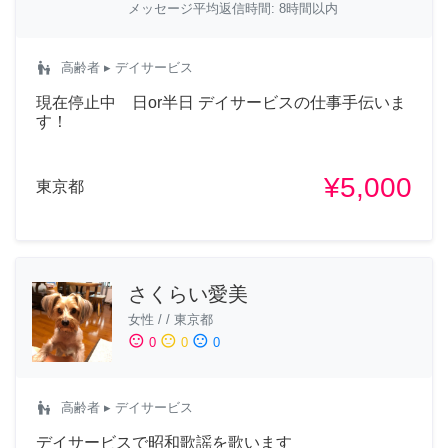
メッセージ平均返信時間: 8時間以内
escalator_warning
高齢者
▸ デイサービス
現在停止中 日or半日 デイサービスの仕事手伝いま
す！
¥5,000
東京都
さくらい愛美
女性
/
/
東京都
sentiment_satisfied
sentiment_neutral
sentiment_dissatisfied
0
0
0
escalator_warning
高齢者
▸ デイサービス
デイサービスで昭和歌謡を歌います