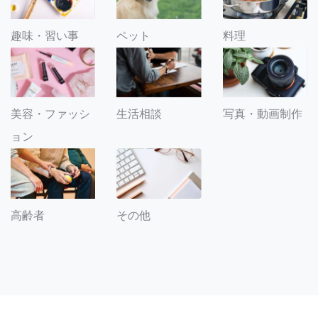
趣味・習い事
ペット
料理
美容・ファッシ
生活相談
写真・動画制作
ョン
その他
高齢者