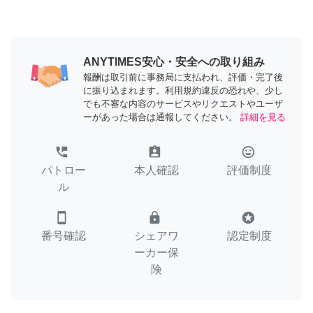
ANYTIMES安心・安全への取り組み
報酬は取引前に事務局に支払われ、評価・完了後
に振り込まれます。利用規約違反の恐れや、少し
でも不審な内容のサービスやリクエストやユーザ
ーがあった場合は通報してください。
詳細を見る
perm_phone_msg
assignment_ind
tag_faces
パトロー
本人確認
評価制度
ル
smartphone
lock
stars
番号確認
シェアワ
認定制度
ーカー保
険