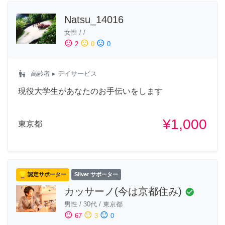
Natsu_14016
女性
/
/
sentiment_satisfied
sentiment_neutral
sentiment_dissatisfied
2
0
0
escalator_warning
高齢者
▸ デイサービス
現役大学生があなたのお手伝いをします
¥1,000
東京都
認定サポーター
Silver サポーター
カッサーノ(今は京都住み)
check_circle
男性
/
30代
/
東京都
sentiment_satisfied
sentiment_neutral
sentiment_dissatisfied
67
3
0