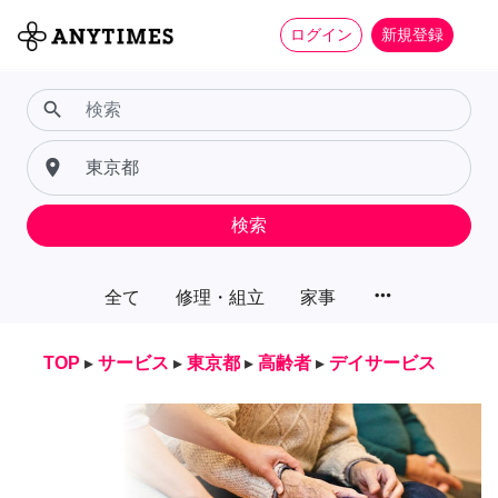
ログイン
新規登録
search
place
検索
more_horiz
全て
修理・組立
家事
TOP
▸
サービス
▸
東京都
▸
高齢者
▸
デイサービス