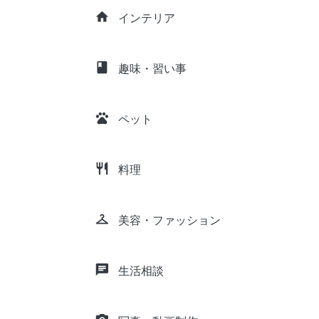
home
インテリア
class
趣味・習い事
pets
ペット
restaurant
料理
checkroom
美容・ファッション
chat
生活相談