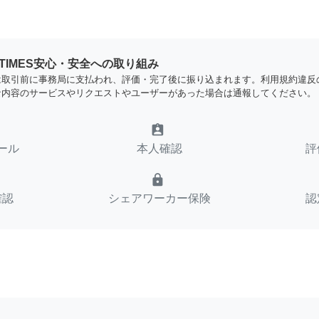
YTIMES安心・安全への取り組み
は取引前に事務局に支払われ、評価・完了後に振り込まれます。利用規約違反
な内容のサービスやリクエストやユーザーがあった場合は通報してください。
assignment_ind
ール
本人確認
評
lock
確認
シェアワーカー保険
認