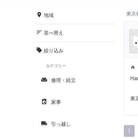
東京
place
地域
sort
並べ替え
local_offer
絞り込み
カテゴリー
home
Han
weekend
修理・組立
東
local_laundry_service
家事
local_shipping
引っ越し
1