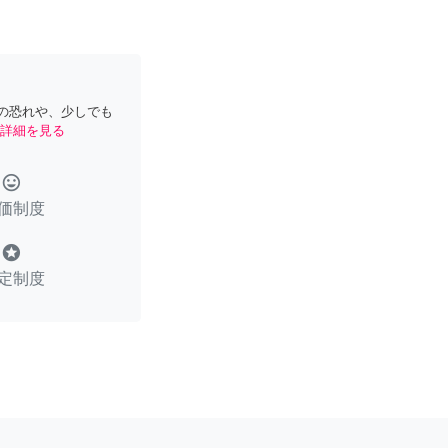
の恐れや、少しでも
詳細を見る
tag_faces
価制度
stars
定制度