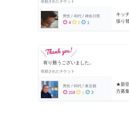
依頼されたチケット
キッ
男性
/
40代
/
神奈川県
張り
sentiment_satisfied
sentiment_neutral
sentiment_dissatisfied
4
0
1
有り難うございました。
依頼されたチケット
★新宿
男性
/
60代
/
東京都
方募
sentiment_satisfied
sentiment_neutral
sentiment_dissatisfied
219
1
3