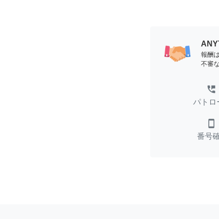
AN
報酬
不審
perm_phone_msg
パトロ
smartphone
番号