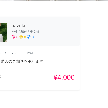
nazuki
女性
/
30代
/
東京都
sentiment_satisfied
sentiment_neutral
sentiment_dissatisfied
0
0
0
ンテリア
▸ アート・絵画
ト購入のご相談を承ります
¥4,000
都