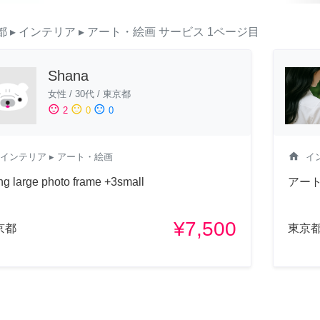
都
▸ インテリア
▸ アート・絵画
サービス
1ページ目
Shana
女性
/
30代
/
東京都
sentiment_satisfied
sentiment_neutral
sentiment_dissatisfied
2
0
0
home
インテリア
▸ アート・絵画
イ
g large photo frame +3small
アー
¥7,500
京都
東京