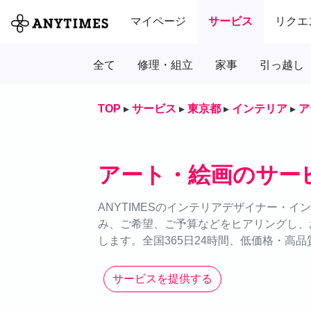
マイページ
サービス
リクエ
全て
修理・組立
家事
引っ越し
TOP
▸
サービス
▸
東京都
▸
インテリア
▸
ア
アート・絵画のサー
ANYTIMESのインテリアデザイナー・
み、ご希望、ご予算などをヒアリングし、
します。全国365日24時間、低価格・高
サービスを提供する