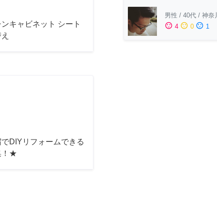
男性
/
40代
/
神奈
チンキャビネット シート
sentiment_satisfied
sentiment_neutral
sentiment_dissatisfied
4
0
1
替え
でDIYリフォームできる
集！★