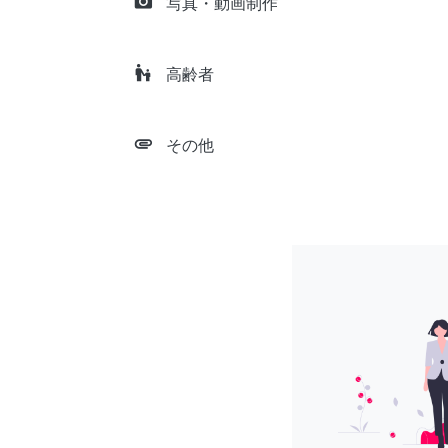
camera_alt
写真・動画制作
escalator_warning
高齢者
attachment
その他