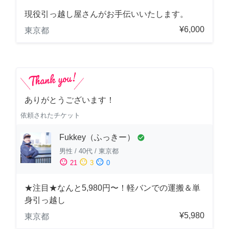
現役引っ越し屋さんがお手伝いいたします。
¥6,000
東京都
ありがとうございます！
依頼されたチケット
Fukkey（ふっきー）
check_circle
男性
/
40代
/
東京都
sentiment_satisfied
sentiment_neutral
sentiment_dissatisfied
21
3
0
★注目★なんと5,980円〜！軽バンでの運搬＆単
身引っ越し
¥5,980
東京都