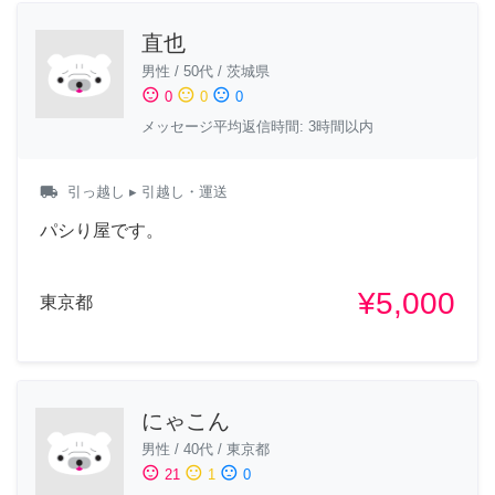
直也
男性
/
50代
/
茨城県
sentiment_satisfied
sentiment_neutral
sentiment_dissatisfied
0
0
0
メッセージ平均返信時間: 3時間以内
local_shipping
引っ越し
▸ 引越し・運送
パシり屋です。
¥5,000
東京都
にゃこん
男性
/
40代
/
東京都
sentiment_satisfied
sentiment_neutral
sentiment_dissatisfied
21
1
0