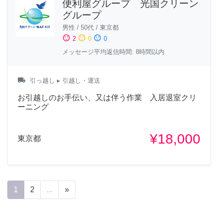
便利屋グループ 光国クリーン
グループ
男性
/
50代
/
東京都
sentiment_satisfied
sentiment_neutral
sentiment_dissatisfied
2
0
0
メッセージ平均返信時間: 8時間以内
local_shipping
引っ越し
▸ 引越し・運送
お引越しのお手伝い、又は伴う作業 入居退室クリ
ーニング
¥18,000
東京都
1
2
...
»