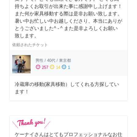
持ちよくお取引が出来た事に感謝申し上げます！
また何か家具移動する際は是非お願い致します。
暑い中お忙しい中お越しくださり、本当にありが
とうございました^ - ^ また是非よろしくお願い
致します。
依頼されたチケット
男性
/
40代
/
東京都
sentiment_satisfied
sentiment_neutral
sentiment_dissatisfied
257
14
1
冷蔵庫の移動(家具移動）してくれる方探してい
ます！
ケーナイさんはとてもプロフェッショナルなお仕