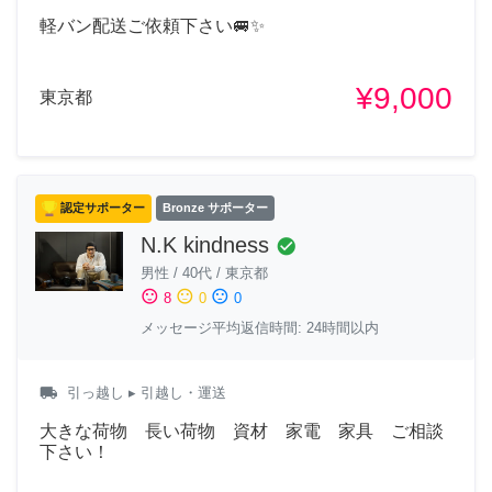
軽バン配送ご依頼下さい🚐✨
¥9,000
東京都
認定サポーター
Bronze サポーター
N.K kindness
check_circle
男性
/
40代
/
東京都
sentiment_satisfied
sentiment_neutral
sentiment_dissatisfied
8
0
0
メッセージ平均返信時間: 24時間以内
local_shipping
引っ越し
▸ 引越し・運送
大きな荷物 長い荷物 資材 家電 家具 ご相談
下さい！