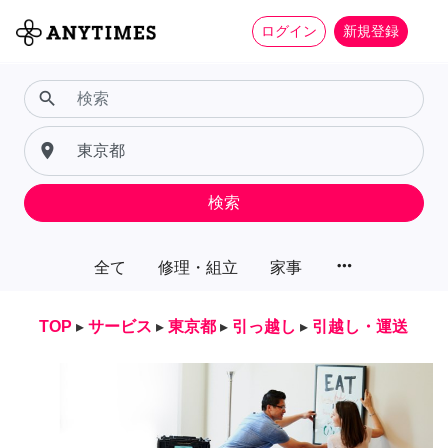
ログイン
新規登録
search
place
検索
more_horiz
全て
修理・組立
家事
TOP
▸
サービス
▸
東京都
▸
引っ越し
▸
引越し・運送