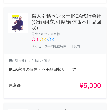
職人引越センターIKEA代行会社
(分解/組立/引越/解体＆不用品回
収)
男性
/
40代
/
東京都
sentiment_satisfied
sentiment_neutral
sentiment_dissatisfied
1
0
0
メッセージ平均返信時間: 3日以内
local_shipping
引っ越し
▸ 引越し・運送
IKEA家具の解体・不用品回収サービス
¥5,000
東京都