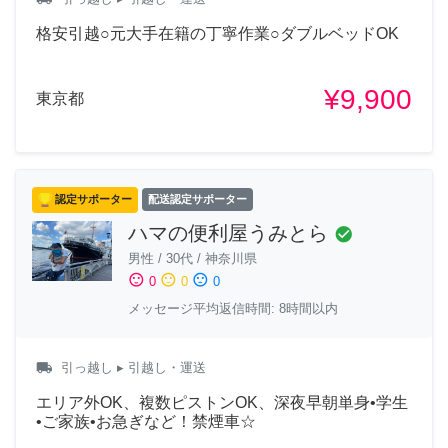
格安引越○元大手在籍の丁寧作業○ダブルベッドOK
¥9,900
東京都
認定サポーター
配送認定サポーター
ハマの便利屋うみとら
check_circle
男性
/
30代
/
神奈川県
sentiment_satisfied
sentiment_neutral
sentiment_dissatisfied
0
0
0
メッセージ平均返信時間: 8時間以内
local_shipping
引っ越し
▸ 引越し・運送
エリア外OK、複数ピストンOK、深夜早朝単身•学生
•ご家族•お急ぎなど！禁煙車☆