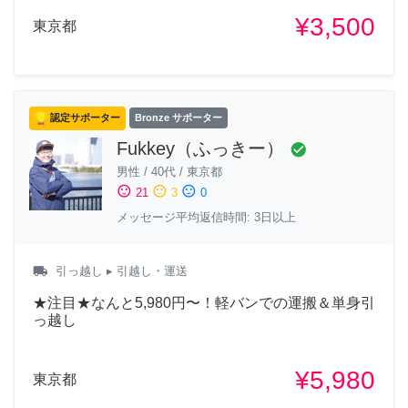
¥3,500
東京都
認定サポーター
Bronze サポーター
Fukkey（ふっきー）
check_circle
男性
/
40代
/
東京都
sentiment_satisfied
sentiment_neutral
sentiment_dissatisfied
21
3
0
メッセージ平均返信時間: 3日以上
local_shipping
引っ越し
▸ 引越し・運送
★注目★なんと5,980円〜！軽バンでの運搬＆単身引
っ越し
¥5,980
東京都