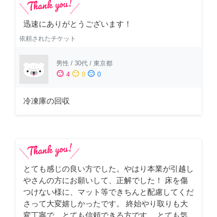
迅速にありがとうございます！
依頼されたチケット
男性
/
30代
/
東京都
sentiment_satisfied
sentiment_neutral
sentiment_dissatisfied
4
0
0
冷凍庫の回収
とても感じの良い方でした。やはり本業が引越し
やさんの方にお願いして、正解でした！ 床を傷
つけない様に、マット等できちんと配慮してくだ
さって大変嬉しかったです。 終始やり取りも大
変丁寧で、とても信頼できる方です。 とても気