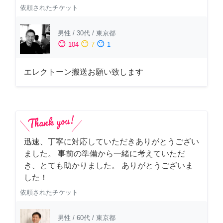
依頼されたチケット
男性
/
30代
/
東京都
sentiment_satisfied
sentiment_neutral
sentiment_dissatisfied
104
7
1
エレクトーン搬送お願い致します
迅速、丁寧に対応していただきありがとうござい
ました。 事前の準備から一緒に考えていただ
き、とても助かりました。 ありがとうございま
した！
依頼されたチケット
男性
/
60代
/
東京都