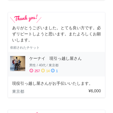
ありがとうございました。とても良い方です。必
ずリピートしようと思います。またよろしくお願
いします。
依頼されたチケット
ケーナイ 現引っ越し屋さん
男性
/
40代
/
東京都
sentiment_satisfied
sentiment_neutral
sentiment_dissatisfied
257
14
1
現役引っ越し屋さんがお手伝いいたします。
¥6,000
東京都