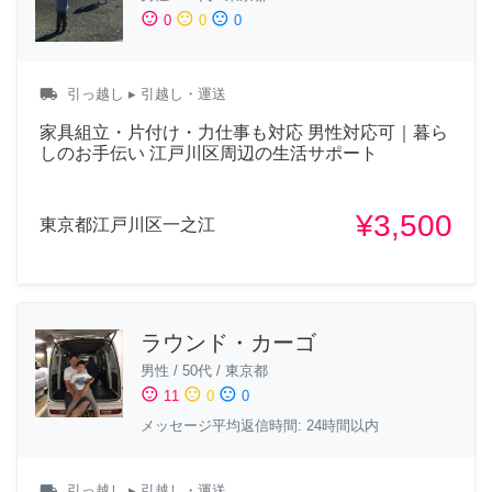
sentiment_satisfied
sentiment_neutral
sentiment_dissatisfied
0
0
0
local_shipping
引っ越し
▸ 引越し・運送
家具組立・片付け・力仕事も対応 男性対応可｜暮ら
しのお手伝い 江戸川区周辺の生活サポート
¥3,500
東京都江戸川区一之江
ラウンド・カーゴ
男性
/
50代
/
東京都
sentiment_satisfied
sentiment_neutral
sentiment_dissatisfied
11
0
0
メッセージ平均返信時間: 24時間以内
local_shipping
引っ越し
▸ 引越し・運送