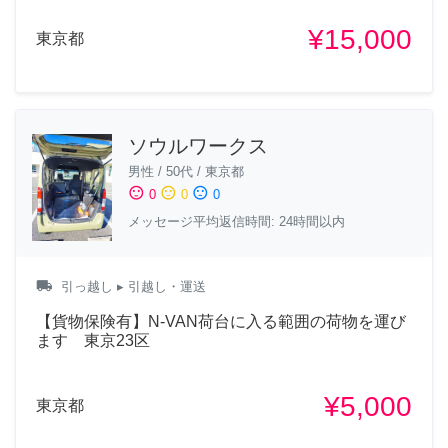
¥15,000
東京都
ソウルワークス
男性
/
50代
/
東京都
sentiment_satisfied
sentiment_neutral
sentiment_dissatisfied
0
0
0
メッセージ平均返信時間: 24時間以内
local_shipping
引っ越し
▸ 引越し・運送
【貨物保険有】N-VAN荷台に入る範囲の荷物を運び
ます 東京23区
¥5,000
東京都