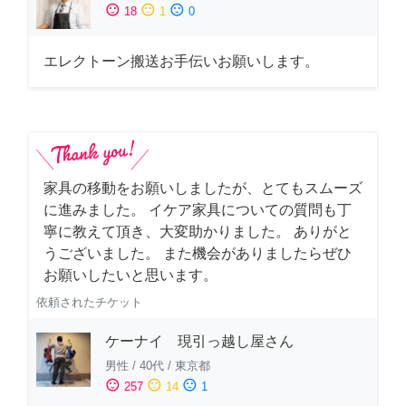
sentiment_satisfied
sentiment_neutral
sentiment_dissatisfied
18
1
0
エレクトーン搬送お手伝いお願いします。
家具の移動をお願いしましたが、とてもスムーズ
に進みました。 イケア家具についての質問も丁
寧に教えて頂き、大変助かりました。 ありがと
うございました。 また機会がありましたらぜひ
お願いしたいと思います。
依頼されたチケット
ケーナイ 現引っ越し屋さん
男性
/
40代
/
東京都
sentiment_satisfied
sentiment_neutral
sentiment_dissatisfied
257
14
1