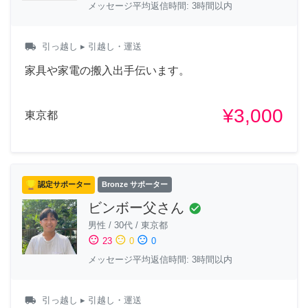
メッセージ平均返信時間: 3時間以内
local_shipping
引っ越し
▸ 引越し・運送
家具や家電の搬入出手伝います。
¥3,000
東京都
認定サポーター
Bronze サポーター
ビンボー父さん
check_circle
男性
/
30代
/
東京都
sentiment_satisfied
sentiment_neutral
sentiment_dissatisfied
23
0
0
メッセージ平均返信時間: 3時間以内
local_shipping
引っ越し
▸ 引越し・運送