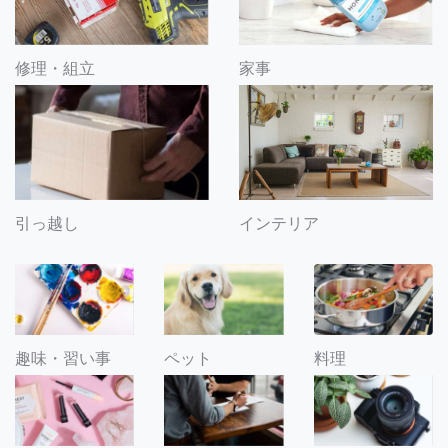
修理・組立
家事
引っ越し
インテリア
趣味・習い事
ペット
料理