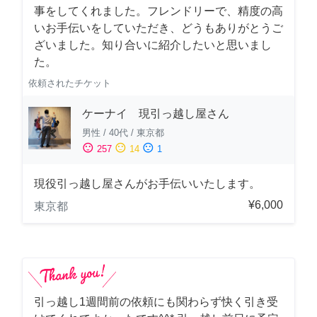
事をしてくれました。フレンドリーで、精度の高
いお手伝いをしていただき、どうもありがとうご
ざいました。知り合いに紹介したいと思いまし
た。
依頼されたチケット
ケーナイ 現引っ越し屋さん
男性
/
40代
/
東京都
sentiment_satisfied
sentiment_neutral
sentiment_dissatisfied
257
14
1
現役引っ越し屋さんがお手伝いいたします。
¥6,000
東京都
引っ越し1週間前の依頼にも関わらず快く引き受