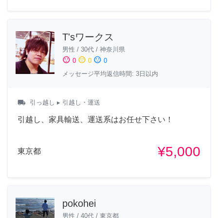
T'sワークス
男性
/
30代
/
神奈川県
sentiment_satisfied
sentiment_neutral
sentiment_dissatisfied
0
0
0
メッセージ平均返信時間: 3日以内
local_shipping
引っ越し
▸ 引越し・運送
引越し、家具輸送、運送系はお任せ下さい！
¥5,000
東京都
pokohei
男性
/
40代
/
東京都