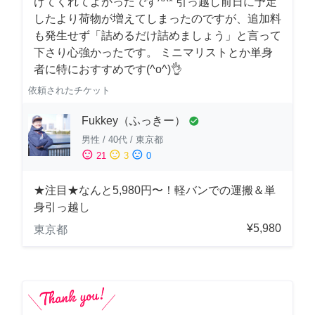
けてくれてよかったです^^* 引っ越し前日に予定
したより荷物が増えてしまったのですが、追加料
も発生せず「詰めるだけ詰めましょう」と言って
下さり心強かったです。 ミニマリストとか単身
者に特におすすめです(^o^)👌
依頼されたチケット
Fukkey（ふっきー）
check_circle
男性
/
40代
/
東京都
sentiment_satisfied
sentiment_neutral
sentiment_dissatisfied
21
3
0
★注目★なんと5,980円〜！軽バンでの運搬＆単
身引っ越し
¥5,980
東京都