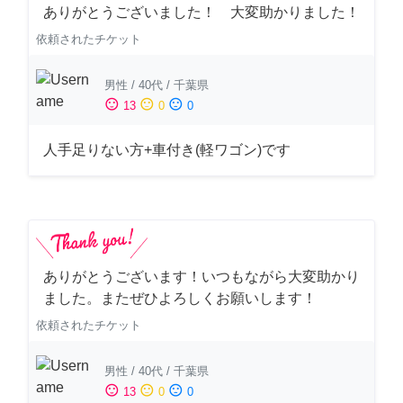
ありがとうございました！ 大変助かりました！
依頼されたチケット
男性
/
40代
/
千葉県
sentiment_satisfied
sentiment_neutral
sentiment_dissatisfied
13
0
0
人手足りない方+車付き(軽ワゴン)です
ありがとうございます！いつもながら大変助かり
ました。またぜひよろしくお願いします！
依頼されたチケット
男性
/
40代
/
千葉県
sentiment_satisfied
sentiment_neutral
sentiment_dissatisfied
13
0
0