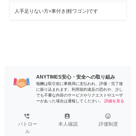
人手足りない方+車付き(軽ワゴン)です
ANYTIMES安心・安全への取り組み
報酬は取引前に事務局に支払われ、評価・完了後
に振り込まれます。利用規約違反の恐れや、少し
でも不審な内容のサービスやリクエストやユーザ
ーがあった場合は通報してください。
詳細を見る
perm_phone_msg
assignment_ind
tag_faces
パトロー
本人確認
評価制度
ル