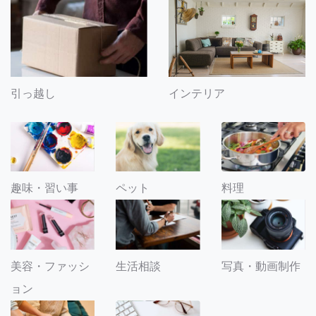
引っ越し
インテリア
趣味・習い事
ペット
料理
美容・ファッシ
生活相談
写真・動画制作
ョン