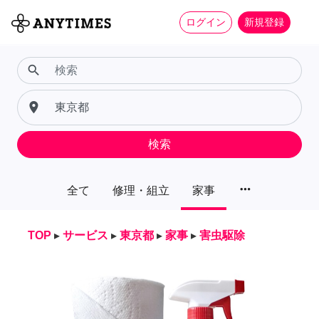
ログイン
新規登録
search
place
検索
more_horiz
全て
修理・組立
家事
TOP
▸
サービス
▸
東京都
▸
家事
▸
害虫駆除