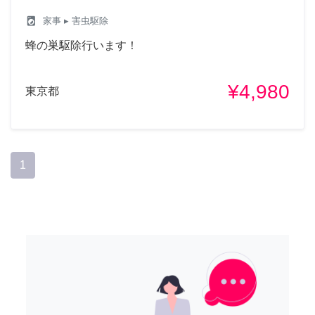
local_laundry_service
家事
▸ 害虫駆除
蜂の巣駆除行います！
¥4,980
東京都
1