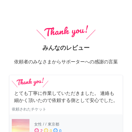
みんなのレビュー
依頼者のみなさまからサポーターへの感謝の言葉
とても丁寧に作業していただきました。 連絡も
細かく頂いたので依頼する側として安心でした。
依頼されたチケット
女性
/
/
東京都
sentiment_satisfied
sentiment_neutral
sentiment_dissatisfied
2
0
0