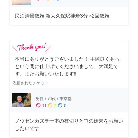
民泊清掃依頼 新大久保駅徒歩3分 ×2回依頼
本当にありがとうございました！ 手際良くあっ
という間に仕上げてくださいまして、大満足で
す。またお願いいたします‼️
依頼されたチケット
男性
/
70代
/
東京都
sentiment_satisfied
sentiment_neutral
sentiment_dissatisfied
11
2
0
ノウゼンカズラ一本の枝切りと笹の始末をお願い
したいです