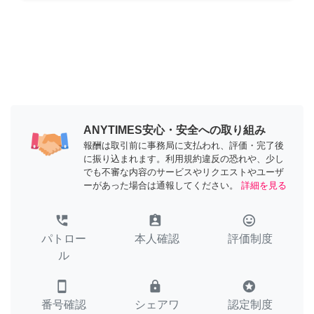
ANYTIMES安心・安全への取り組み
報酬は取引前に事務局に支払われ、評価・完了後
に振り込まれます。利用規約違反の恐れや、少し
でも不審な内容のサービスやリクエストやユーザ
ーがあった場合は通報してください。
詳細を見る
perm_phone_msg
assignment_ind
tag_faces
パトロー
本人確認
評価制度
ル
smartphone
lock
stars
番号確認
シェアワ
認定制度