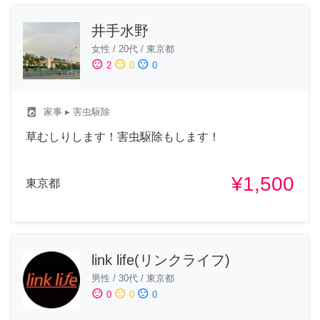
井手水野
女性
/
20代
/
東京都
sentiment_satisfied
sentiment_neutral
sentiment_dissatisfied
2
0
0
local_laundry_service
家事
▸ 害虫駆除
草むしりします！害虫駆除もします！
¥1,500
東京都
link life(リンクライフ)
男性
/
30代
/
東京都
sentiment_satisfied
sentiment_neutral
sentiment_dissatisfied
0
0
0